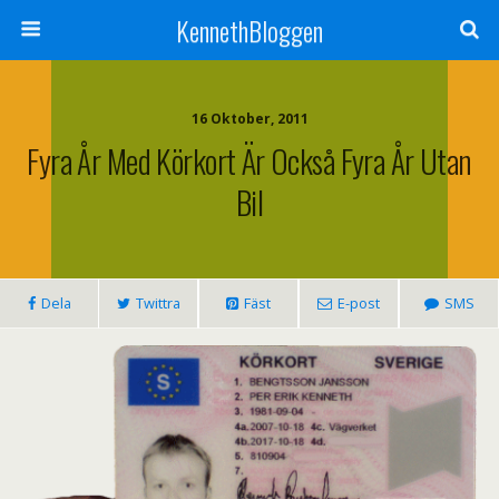
KennethBloggen
16 Oktober, 2011
Fyra År Med Körkort Är Också Fyra År Utan
Bil
Dela
Twittra
Fäst
E-post
SMS