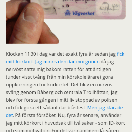
Klockan 11.30 i dag var det exakt fyra år sedan jag
fick
mitt körkort
.
Jag minns den där morgonen
då jag
nervöst satte mig bakom ratten för att äntligen
(under visst tvång från min körskolelärare) göra
uppkörningen för körkortet. Det blev en nervös
sväng genom Båberg och centrala Trollhättan, jag
blev för första gången i mitt liv stoppad av polisen
och fick göra ett sådant där blåstest.
Men jag klarade
det
. På första försöket. Nu, fyra år senare, använder
jag mitt körkort i huvudsak till två saker - som ID-kort
och som motivation. För det var nämligen då, våren