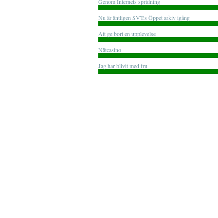
Genom Internets spridning
Nu är äntligen SVT:s Öppet arkiv igång
Att ge bort en upplevelse
Nätcasino
Jag har blivit med fru