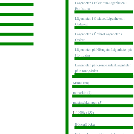
Lägenheten i EskilstunaLägenheten i
Eskilstuna
Lägenheten i GislavedLägenheten i
Gislaved
Lägenheten i ÖrebroLägenheten i
Örebro
Lägenheten på HörngatanLägenheten på
Hörngatan
Lägenheten på KronogårdenLägenheten
på Kronogården
Minns (68)
monarkin (7)
mustaschkampen (5)
[+]
Nöje (153)
BöckerBöcker