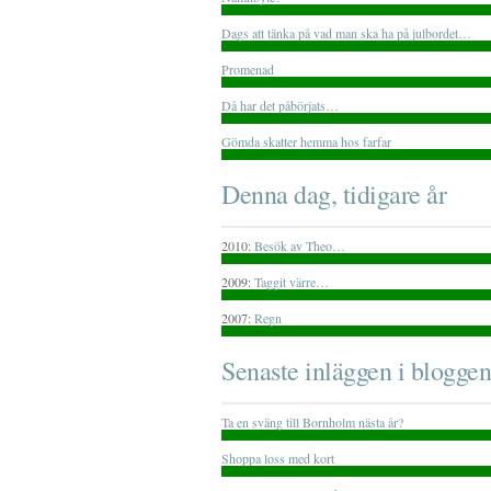
Dags att tänka på vad man ska ha på julbordet…
Promenad
Då har det påbörjats…
Gömda skatter hemma hos farfar
Denna dag, tidigare år
2010:
Besök av Theo…
2009:
Taggit värre…
2007:
Regn
Senaste inläggen i bloggen
Ta en sväng till Bornholm nästa år?
Shoppa loss med kort