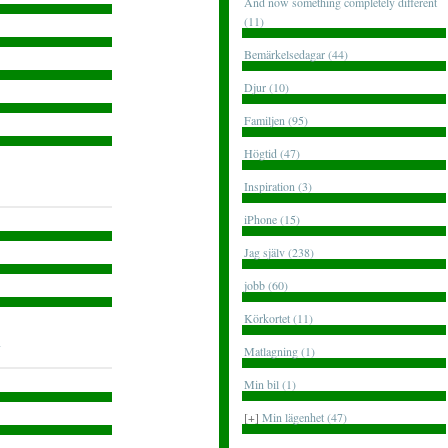
And now something completely different
(11)
Bemärkelsedagar (44)
Djur (10)
Familjen (95)
Högtid (47)
Inspiration (3)
iPhone (15)
Jag själv (238)
jobb (60)
Körkortet (11)
Matlagning (1)
Min bil (1)
[+]
Min lägenhet (47)