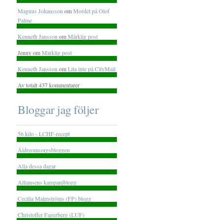
Magnus Johansson
om
Mordet på Olof
Palme
Kenneth Jansson
om
Märklig post
Jenny om
Märklig post
Kenneth Jansson
om
Lita inte på CityMail
Av totalt 437 kommentarer
Bloggar jag följer
56 kilo - LCHF-recept
Äldreomsorgsbloggen
Alla dessa dagar
Alliansens kampanjblogg
Cecilia Malmströms (FP) blogg
Christoffer Fagerberg (LUF)