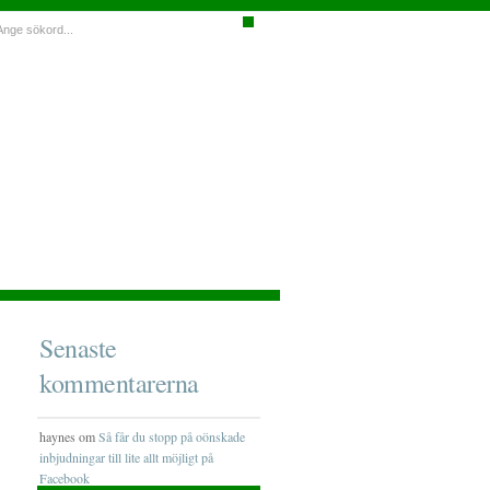
Senaste
kommentarerna
haynes om
Så får du stopp på oönskade
inbjudningar till lite allt möjligt på
Facebook