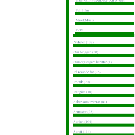
Data- och tv-spelData- och tv-spel
FilmFilm
MusikMusik
TvTv
Nyheter (132)
Om bloggen (50)
Omsorgstagare berättar (1)
På resande fot (76)
Politik (70)
Religöst (10)
Saker som irriterar (81)
Semester (23)
Skolan (104)
Skratt (114)