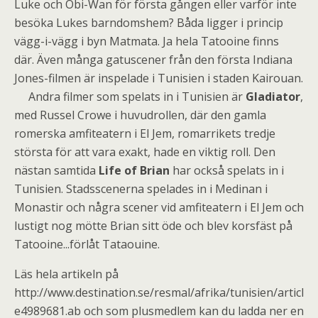
Luke och Obi-Wan för första gången eller varför inte
besöka Lukes barndomshem? Båda ligger i princip
vägg-i-vägg i byn Matmata. Ja hela Tatooine finns
där. Även många gatuscener från den första Indiana
Jones-filmen är inspelade i Tunisien i staden Kairouan.
Andra filmer som spelats in i Tunisien är
Gladiator
,
med Russel Crowe i huvudrollen, där den gamla
romerska amfiteatern i El Jem, romarrikets tredje
största för att vara exakt, hade en viktig roll. Den
nästan samtida
Life of Brian
har också spelats in i
Tunisien. Stadsscenerna spelades in i Medinan i
Monastir och några scener vid amfiteatern i El Jem och
lustigt nog mötte Brian sitt öde och blev korsfäst på
Tatooine...förlåt Tataouine.
Läs hela artikeln på
http://www.destination.se/resmal/afrika/tunisien/articl
e4989681.ab
och som plusmedlem kan du ladda ner en