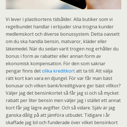
Vi lever i plastkortens tidsålder. Alla butiker som vi
regelbundet handlar i erbjuder sina trogna kunder
medlemskort och diverse bonussystem. Detta oavsett
om du ska handla bensin, matvaror, kläder eller
läkemedel. När du sedan varit trogen nog erhåller du
bonus i form av rabatter eller annan form av
ekonomisk kompensation. För den som saknar
pengar finns det
olika kreditkort
att ta till. Att välja
rätt kort kan vara en djungel. För var får man bäst
bonusar och vilken bank/kreditgivare ger bäst villkor?
Väljer jag det bensinkortet så får jag si och så mycket
rabatt per liter bensin men väljer jag i stället ett annat
kort får jag lägre avgifter. Och så vidare. Själv är jag
ganska dålig på att jämföra utbudet. Tidigare i år
skaffade jag bil och funderade över vilket bensinkort