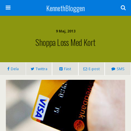
KennethBloggen
9 Maj, 2013
Shoppa Loss Med Kort
Dela
Twittra
Fäst
E-post
SMS