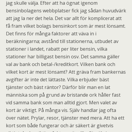
jag skulle välja. Efter att ha ögnat igenom
bensinbolagens webbplatser fick jag sådan huvudvärk
att jag la ner det hela. Det var allt för komplicerat att
få fram vilket bolags bensinkort som är mest lönsamt.
Det finns för många faktorer att väva in i
beräkningarna; avstånd till stationerna, utbudet av
stationer i landet, rabatt per liter bensin, vilka
stationer har billigast bensin osv. Det samma gäller
val av bank och betal-/kreditkort. Vilken bank och
vilket kort är mest lönsamt? Att gräva fram bankernas
avgifter är inte det lättaste. Vilka erbjuder bäst
tjänster och bäst räntor? Därför blir man en lat
människa som på grund av bristande ork håller fast
vid samma bank som man alltid gjort. Men valet av
kort är viktigt. På många vis. Själv handlar jag ofta
över nätet. Prylar, resor, tjänster med mera. Att ha ett
kort som både fungerar och är säkert är givetvis