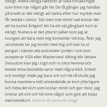
viktigt. Andra viktiga faktorer är vilka försäkringar
som finns när något går fel. De få gånger jag handlar
på kredit är det viktigt att tänka efter hur mycket man
får betala i räntor. Sist men inte minst vad kostar det
att ha kortet årligen? Att ha ett väl gångbart kort är
viktigt. Numera är det ytterst sällan som jag är
tvungen att bära med mig kontanter vid köp. Åker jag
utomlands tar jag kortet med mig och kan ta ut
pengar i nästan alla automater jorden runt som
accepterar VISA eller Mastercard. Allting blir lättare.
Dessutom kan jag i lugn och ro sitta hemma och
betala mina beställda varor med några klick. Enkelt
och smidigt. Hade jag bara ork och tid så skulle jag
kunna maximera mitt användande av kort ytterligare
och hitta det kort som kostar minst och ger mest. Jag
önskar att ork och tid vore något som gick att köpa
med betalkort.
Detta är ett sponsrat inlägg