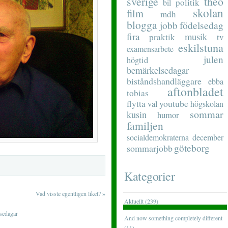
sverige
theo
politik
bil
skolan
film
mdh
blogga
födelsedag
jobb
fira
musik
praktik
tv
eskilstuna
examensarbete
julen
högtid
bemärkelsedagar
biståndshandläggare
ebba
aftonbladet
tobias
youtube
flytta
val
högskolan
sommar
kusin
humor
familjen
socialdemokraterna
december
göteborg
sommarjobb
Kategorier
Vad visste egentligen liket?
»
Aktuellt (239)
sedagar
And now something completely different
(11)