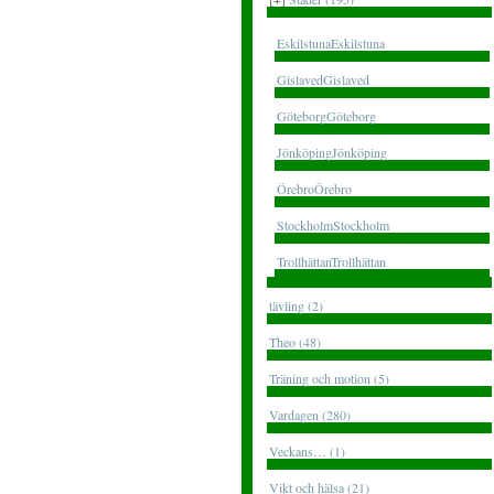
EskilstunaEskilstuna
GislavedGislaved
GöteborgGöteborg
JönköpingJönköping
ÖrebroÖrebro
StockholmStockholm
TrollhättanTrollhättan
tävling (2)
Theo (48)
Träning och motion (5)
Vardagen (280)
Veckans… (1)
Vikt och hälsa (21)