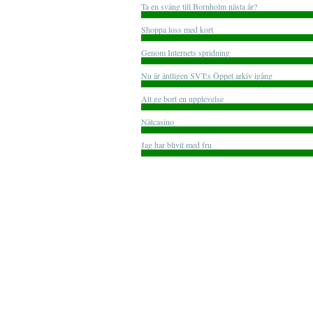
Ta en sväng till Bornholm nästa år?
Shoppa loss med kort
Genom Internets spridning
Nu är äntligen SVT:s Öppet arkiv igång
Att ge bort en upplevelse
Nätcasino
Jag har blivit med fru