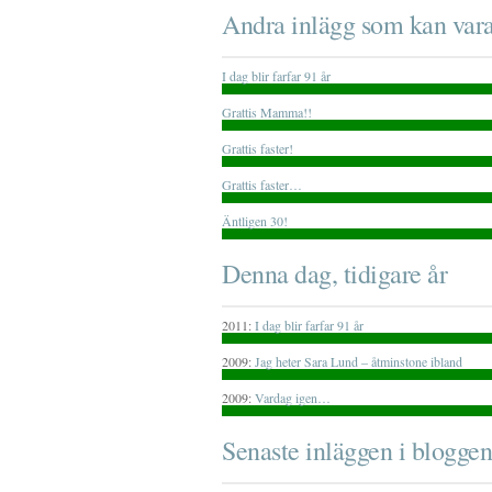
Andra inlägg som kan vara
I dag blir farfar 91 år
Grattis Mamma!!
Grattis faster!
Grattis faster…
Äntligen 30!
Denna dag, tidigare år
2011:
I dag blir farfar 91 år
2009:
Jag heter Sara Lund – åtminstone ibland
2009:
Vardag igen…
Senaste inläggen i bloggen