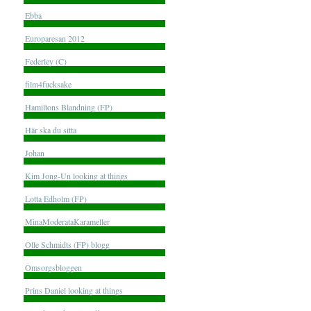
Ebba
Europaresan 2012
Federley (C)
film4fucksake
Hamiltons Blandning (FP)
Här ska du sitta
Johan
Kim Jong-Un looking at things
Lotta Edholm (FP)
MinaModerataKarameller
Olle Schmidts (FP) blogg
Omsorgsbloggen
Prins Daniel looking at things