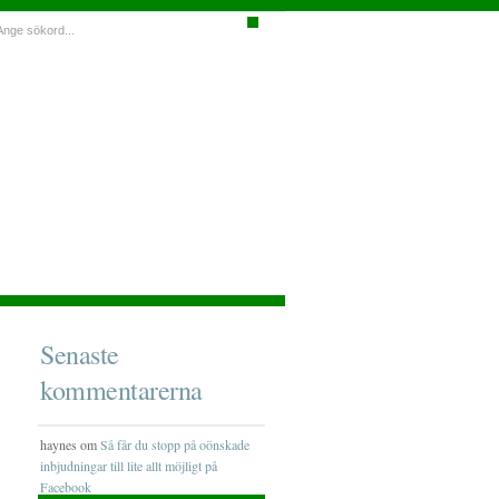
Senaste
kommentarerna
haynes om
Så får du stopp på oönskade
inbjudningar till lite allt möjligt på
Facebook