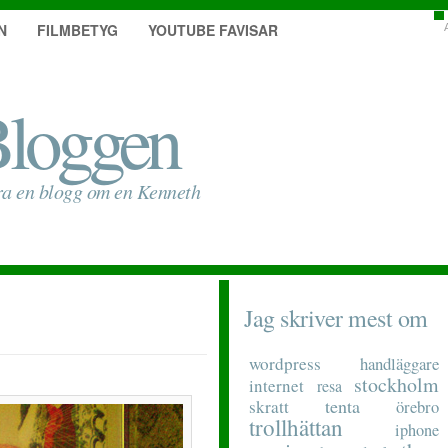
N
FILMBETYG
YOUTUBE FAVISAR
loggen
ra en blogg om en Kenneth
Jag skriver mest om
wordpress
handläggare
stockholm
internet
resa
tenta
skratt
örebro
trollhättan
iphone