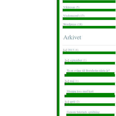
Viktresan (5)
Visdomsord (17)
Wordpress (18)
Arkivet
[+]
2013
(8)
[+]
september
(1)
Ta en sväng till Bornholm nästa år?
[+]
maj
(1)
Shoppa loss med kort
[+]
april
(2)
Genom Internets spridning