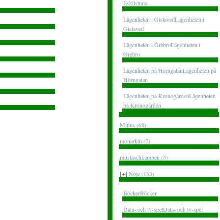
Eskilstuna
Lägenheten i GislavedLägenheten i
Gislaved
Lägenheten i ÖrebroLägenheten i
Örebro
Lägenheten på HörngatanLägenheten på
Hörngatan
Lägenheten på KronogårdenLägenheten
på Kronogården
Minns (68)
monarkin (7)
mustaschkampen (5)
[+]
Nöje (153)
BöckerBöcker
Data- och tv-spelData- och tv-spel