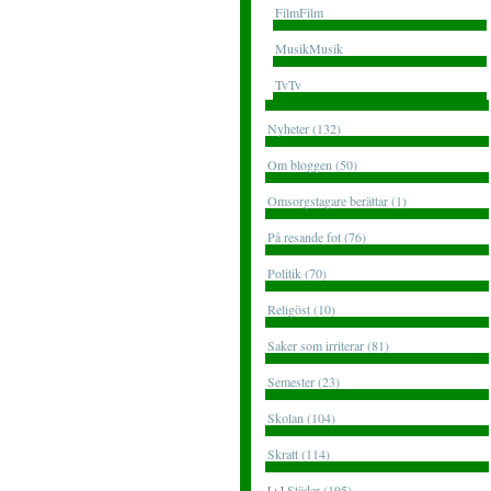
FilmFilm
MusikMusik
TvTv
Nyheter (132)
Om bloggen (50)
Omsorgstagare berättar (1)
På resande fot (76)
Politik (70)
Religöst (10)
Saker som irriterar (81)
Semester (23)
Skolan (104)
Skratt (114)
[+]
Städer (195)