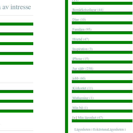
 av intresse
Bemärkelsedagar (44)
Djur (10)
Familjen (95)
Högtid (47)
Inspiration (3)
iPhone (15)
Jag själv (238)
jobb (60)
Körkortet (11)
Matlagning (1)
Min bil (1)
[+]
Min lägenhet (47)
Lägenheten i EskilstunaLägenheten i