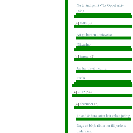
Nu är äntligen SVT:s Öppet arkiv
igång
[+]
mars
(2)
Att ge bort en upplevelse
Nätcasino
[+]
januari
(2)
Jag har blivit med fru
Farfar
[+]
2012
(54)
[+]
december
(2)
I bland är bara solen helt enkelt jobbig
Dags att börja räkna ner till jordens
undergång