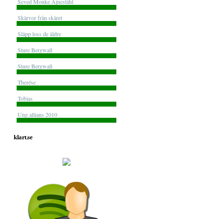
Seved Monke Ajneståhl
Skärvor från skäret
Släpp loss de äldre
Sture Bergwall
Sture Bergwall
Therése
Tobias
Ung allians 2010
klart.se