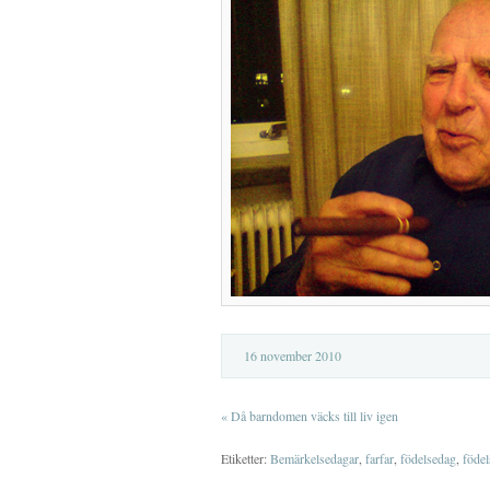
16 november 2010
«
Då barndomen väcks till liv igen
Etiketter:
Bemärkelsedagar
,
farfar
,
födelsedag
,
födel