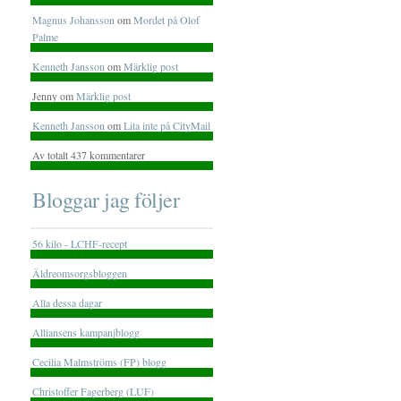
Magnus Johansson
om
Mordet på Olof
Palme
Kenneth Jansson
om
Märklig post
Jenny om
Märklig post
Kenneth Jansson
om
Lita inte på CityMail
Av totalt 437 kommentarer
Bloggar jag följer
56 kilo - LCHF-recept
Äldreomsorgsbloggen
Alla dessa dagar
Alliansens kampanjblogg
Cecilia Malmströms (FP) blogg
Christoffer Fagerberg (LUF)