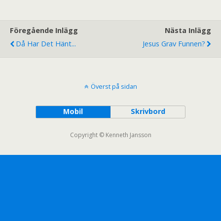
Föregående Inlägg
Nästa Inlägg
Då Har Det Hänt...
Jesus Grav Funnen?
Överst på sidan
Mobil
Skrivbord
Copyright © Kenneth Jansson