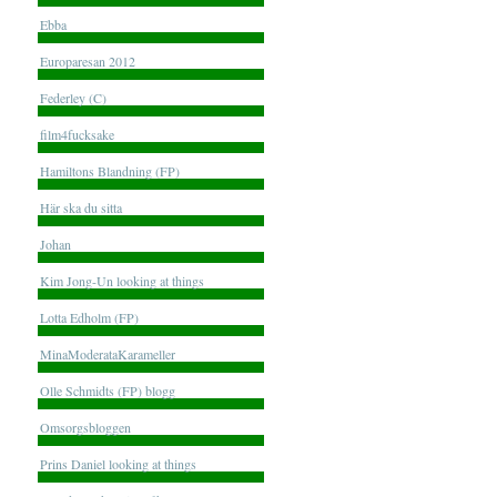
Ebba
Europaresan 2012
Federley (C)
film4fucksake
Hamiltons Blandning (FP)
Här ska du sitta
Johan
Kim Jong-Un looking at things
Lotta Edholm (FP)
MinaModerataKarameller
Olle Schmidts (FP) blogg
Omsorgsbloggen
Prins Daniel looking at things