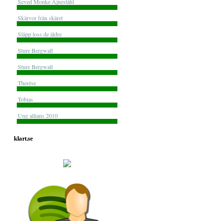
Seved Monke Ajneståhl
Skärvor från skäret
Släpp loss de äldre
Sture Bergwall
Sture Bergwall
Therése
Tobias
Ung allians 2010
klart.se