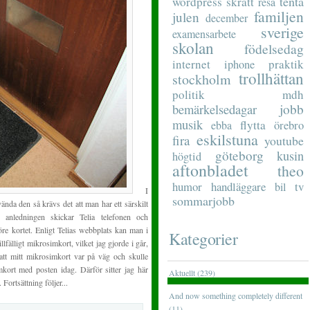
tenta
wordpress
skratt
resa
familjen
julen
december
sverige
examensarbete
skolan
födelsedag
internet
praktik
iphone
trollhättan
stockholm
politik
mdh
jobb
bemärkelsedagar
musik
flytta
ebba
örebro
eskilstuna
fira
youtube
göteborg
kusin
högtid
aftonbladet
theo
humor
handläggare
tv
bil
I
sommarjobb
nda den så krävs det att man har ett särskilt
 anledningen skickar Telia telefonen och
öre kortet. Enligt Telias webbplats kan man i
Kategorier
llfälligt mikrosimkort, vilket jag gjorde i går,
tt mitt mikrosimkort var på väg och skulle
ort med posten idag. Därför sitter jag här
Aktuellt (239)
Fortsättning följer...
And now something completely different
(11)