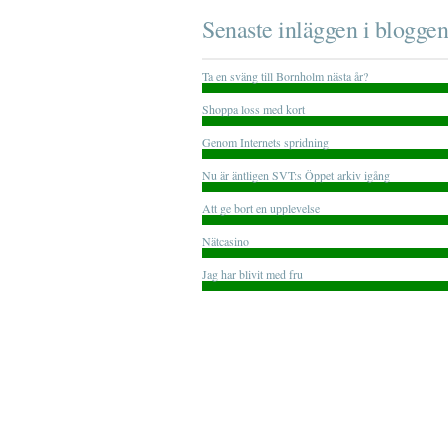
Senaste inläggen i bloggen
Ta en sväng till Bornholm nästa år?
Shoppa loss med kort
Genom Internets spridning
Nu är äntligen SVT:s Öppet arkiv igång
Att ge bort en upplevelse
Nätcasino
Jag har blivit med fru