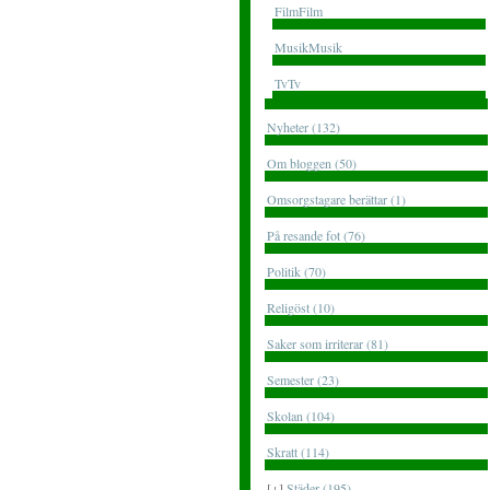
FilmFilm
MusikMusik
TvTv
Nyheter (132)
Om bloggen (50)
Omsorgstagare berättar (1)
På resande fot (76)
Politik (70)
Religöst (10)
Saker som irriterar (81)
Semester (23)
Skolan (104)
Skratt (114)
[+]
Städer (195)