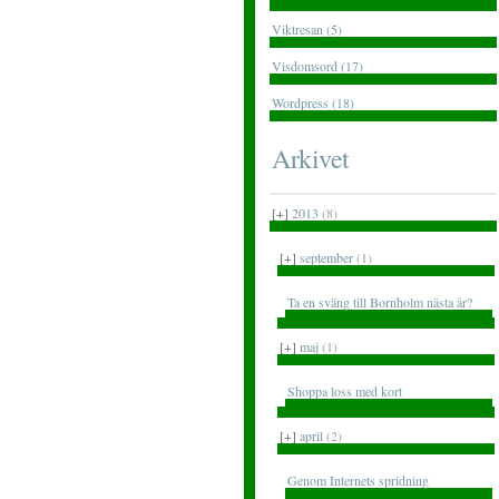
Viktresan (5)
Visdomsord (17)
Wordpress (18)
Arkivet
[+]
2013
(8)
[+]
september
(1)
Ta en sväng till Bornholm nästa år?
[+]
maj
(1)
Shoppa loss med kort
[+]
april
(2)
Genom Internets spridning