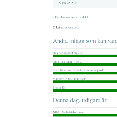
27 januari 2011
«
Den har kommit nu – del 1
Etiketter:
iphone
,
telia
Andra inlägg som kan vara
Den har kommit nu – del 1
Nu är den igång – del 3
Snart försvinner Spotify som gratistjänst?
Man lär sig av sina misstag
Internetlös
Denna dag, tidigare år
2010:
När befrielsen kom…