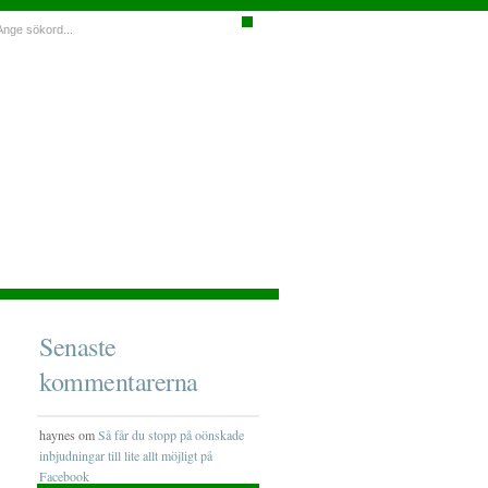
Senaste
kommentarerna
haynes om
Så får du stopp på oönskade
inbjudningar till lite allt möjligt på
Facebook