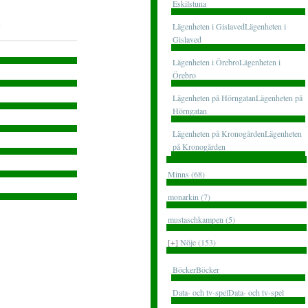
Eskilstuna
Lägenheten i GislavedLägenheten i
Gislaved
Lägenheten i ÖrebroLägenheten i
Örebro
Lägenheten på HörngatanLägenheten på
Hörngatan
Lägenheten på KronogårdenLägenheten
på Kronogården
Minns (68)
monarkin (7)
mustaschkampen (5)
[+]
Nöje (153)
BöckerBöcker
Data- och tv-spelData- och tv-spel