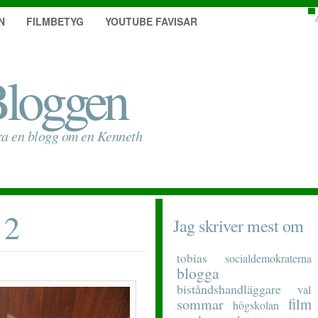
N
FILMBETYG
YOUTUBE FAVISAR
loggen
ra en blogg om en Kenneth
 2
Jag skriver mest om
tobias
socialdemokraterna
blogga
biståndshandläggare
val
film
sommar
högskolan