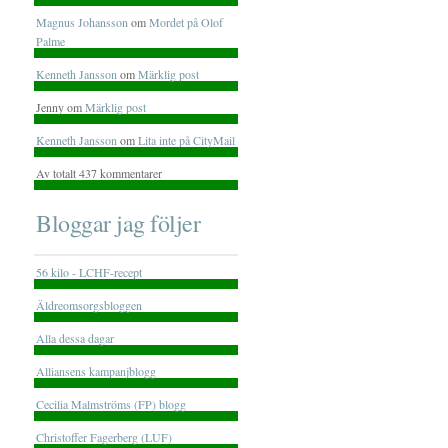
Magnus Johansson
om
Mordet på Olof
Palme
Kenneth Jansson
om
Märklig post
Jenny om
Märklig post
Kenneth Jansson
om
Lita inte på CityMail
Av totalt 437 kommentarer
Bloggar jag följer
56 kilo - LCHF-recept
Äldreomsorgsbloggen
Alla dessa dagar
Alliansens kampanjblogg
Cecilia Malmströms (FP) blogg
Christoffer Fagerberg (LUF)