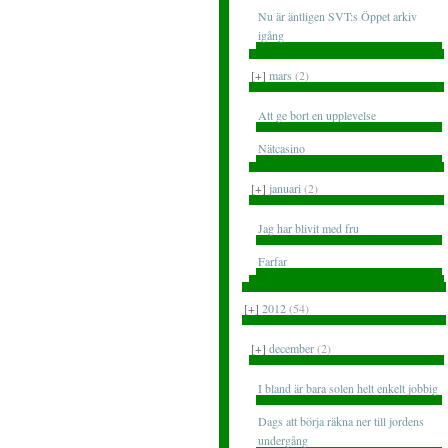
Nu är äntligen SVT:s Öppet arkiv
igång
[+]
mars
(2)
Att ge bort en upplevelse
Nätcasino
[+]
januari
(2)
Jag har blivit med fru
Farfar
[+]
2012
(54)
[+]
december
(2)
I bland är bara solen helt enkelt jobbig
Dags att börja räkna ner till jordens
undergång