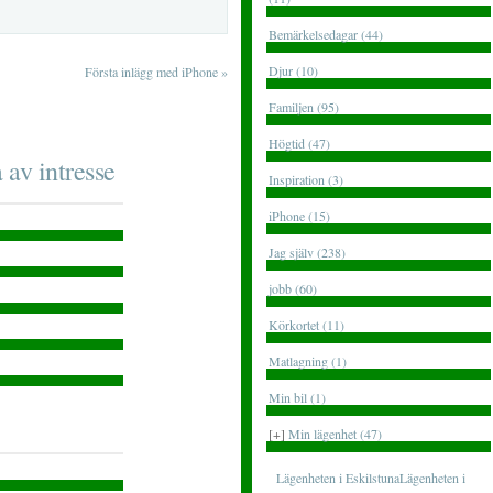
Bemärkelsedagar (44)
Djur (10)
Första inlägg med iPhone
»
Familjen (95)
Högtid (47)
 av intresse
Inspiration (3)
iPhone (15)
Jag själv (238)
jobb (60)
Körkortet (11)
Matlagning (1)
Min bil (1)
[+]
Min lägenhet (47)
Lägenheten i EskilstunaLägenheten i