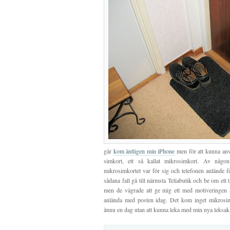
går
kom äntligen min iPhone
men för att kunna anvä
simkort, ett så kallat mikrosimkort. Av någon
mikrosimkortet var för sig och telefonen anlände f
sådana fall gå till närmsta Teliabutik och be om ett ti
men de vägrade att ge mig ett med motiveringen a
anlända med posten idag. Det kom inget mikrosimk
ännu en dag utan att kunna leka med min nya leksak. 