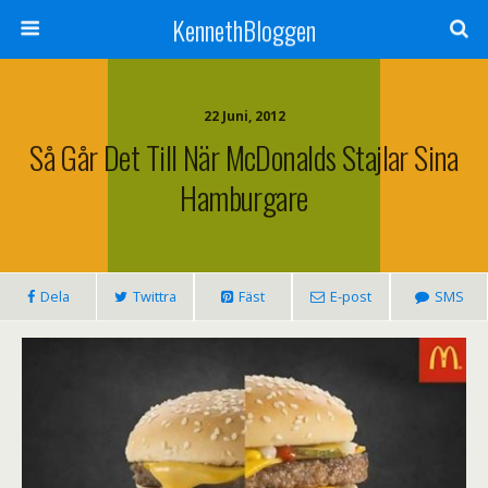
KennethBloggen
22 Juni, 2012
Så Går Det Till När McDonalds Stajlar Sina
Hamburgare
Dela
Twittra
Fäst
E-post
SMS