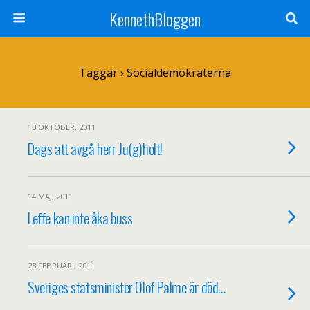
KennethBloggen
Taggar › Socialdemokraterna
13 OKTOBER, 2011
Dags att avgå herr Ju(g)holt!
14 MAJ, 2011
Leffe kan inte åka buss
28 FEBRUARI, 2011
Sveriges statsminister Olof Palme är död…