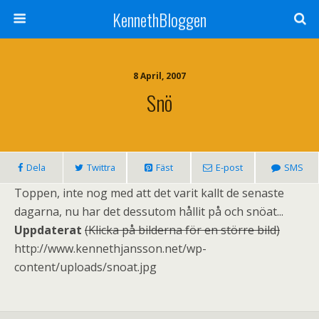
KennethBloggen
8 April, 2007
Snö
Dela
Twittra
Fäst
E-post
SMS
Toppen, inte nog med att det varit kallt de senaste
dagarna, nu har det dessutom hållit på och snöat...
Uppdaterat
(Klicka på bilderna för en större bild)
http://www.kennethjansson.net/wp-
content/uploads/snoat.jpg