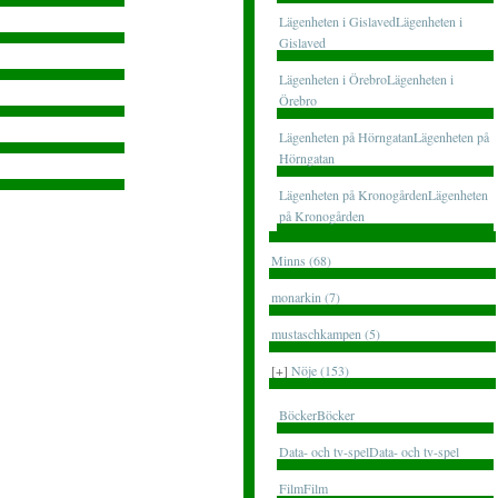
Lägenheten i GislavedLägenheten i
Gislaved
Lägenheten i ÖrebroLägenheten i
Örebro
Lägenheten på HörngatanLägenheten på
Hörngatan
Lägenheten på KronogårdenLägenheten
på Kronogården
Minns (68)
monarkin (7)
mustaschkampen (5)
[+]
Nöje (153)
BöckerBöcker
Data- och tv-spelData- och tv-spel
FilmFilm