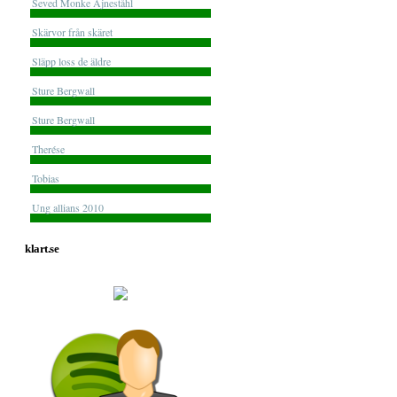
Seved Monke Ajneståhl
Skärvor från skäret
Släpp loss de äldre
Sture Bergwall
Sture Bergwall
Therése
Tobias
Ung allians 2010
klart.se