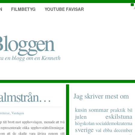
N
FILMBETYG
YOUTUBE FAVISAR
loggen
ra en blogg om en Kenneth
halmstrån…
Jag skriver mest om
sommar
kusin
praktik
bil
,
rriterar
Vardagen
eskilstuna
julen
 till brott mot upphovslagen, menade att två
högskolan
socialdemokraterna
epresenterade olika upphovsrättsföreningar.
sverige
val
ebba
december
om att de skulle vara jäviga genom sitt