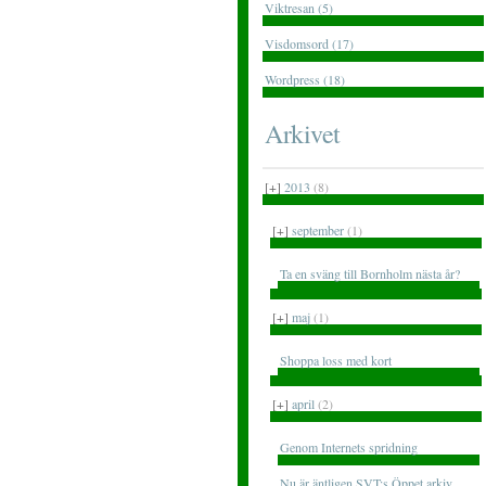
Viktresan (5)
Visdomsord (17)
Wordpress (18)
Arkivet
[+]
2013
(8)
[+]
september
(1)
Ta en sväng till Bornholm nästa år?
[+]
maj
(1)
Shoppa loss med kort
[+]
april
(2)
Genom Internets spridning
Nu är äntligen SVT:s Öppet arkiv