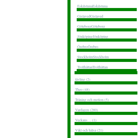
EskilstunaEskilstuna
GislavedGislaved
GöteborgGöteborg
JönköpingJönköping
ÖrebroÖrebro
StockholmStockholm
TrollhättanTrollhättan
tävling (2)
Theo (48)
Träning och motion (5)
Vardagen (280)
Veckans… (1)
Vikt och hälsa (21)