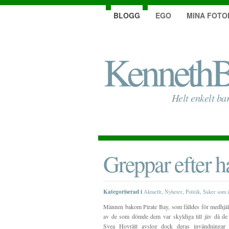
BLOGG
EGO
MINA FOTO
KennethB
Helt enkelt ba
Greppar efter 
Kategoriserad i
,
,
,
Aktuellt
Nyheter
Politik
Saker som i
Männen bakom Pirate Bay, som fälldes för medhjälp
av de som dömde dem var skyldiga till jäv då de r
Svea Hovrätt avslog dock deras invändningar 