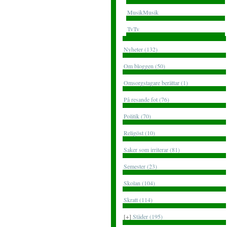
MusikMusik
TvTv
Nyheter (132)
Om bloggen (50)
Omsorgstagare berättar (1)
På resande fot (76)
Politik (70)
Religöst (10)
Saker som irriterar (81)
Semester (23)
Skolan (104)
Skratt (114)
[+]
Städer (195)