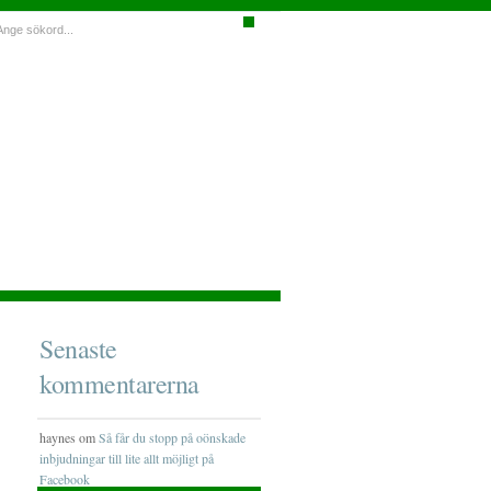
Senaste
kommentarerna
haynes om
Så får du stopp på oönskade
inbjudningar till lite allt möjligt på
Facebook