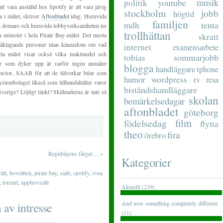
musik
youtube
politik
tt vara anställd hos Spotify är att vara jävig
stockholm
jobb
högtid
 i målet, skriver
Aftonbladet
idag. Huruvida
familjen
tenta
mdh
domare och huruvida lobbyverksamheten ter
trollhättan
sa mönster i hela Pirate Bay-målet. Det mesta
skratt
h åklagande personer utan kännedom om vad
internet
examensarbete
ela målet visar också vilka maktmedel och
sommarjobb
tobias
gor som dyker upp är varför ingen anmäler
blogga
handläggare
iphone
motor, SAAB för att de tillverkar bilar som
humor
wordpress
tv
resa
ystembolaget likaså som tillhandahåller varor
biståndshandläggare
verige? Löjligt tänkt? Skillnaderna är inte så
skolan
bemärkelsedagar
aftonbladet
göteborg
film
födelsedag
flytta
theo
fira
örebro
Regnbågens färger…
»
Kategorier
ätt
,
hovrätten
,
pirate bay
,
saab
,
spotify
,
svea
,
torrent
,
upphovsrätt
Aktuellt (239)
And now something completely different
 av intresse
(11)