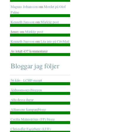
Magnus Johansson
om
Mordet på Olof
Palme
Kenneth Jansson
om
Märklig post
Jenny om
Märklig post
Kenneth Jansson
om
Lita inte på CityMail
Av totalt 437 kommentarer
Bloggar jag följer
56 kilo - LCHF-recept
Äldreomsorgsbloggen
Alla dessa dagar
Alliansens kampanjblogg
Cecilia Malmströms (FP) blogg
Christoffer Fagerberg (LUF)