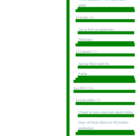
igång
[+]
mars
(2)
Att ge bort en upplevelse
Nätcasino
[+]
januari
(2)
Jag har blivit med fru
Farfar
[+]
2012
(54)
[+]
december
(2)
I bland är bara solen helt enkelt jobbig
Dags att börja räkna ner till jordens
undergång