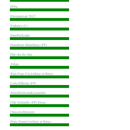
Ebba
Europaresan 2012
Federley (C)
film4fucksake
Hamiltons Blandning (FP)
Här ska du sitta
Johan
Kim Jong-Un looking at things
Lotta Edholm (FP)
MinaModerataKarameller
Olle Schmidts (FP) blogg
Omsorgsbloggen
Prins Daniel looking at things