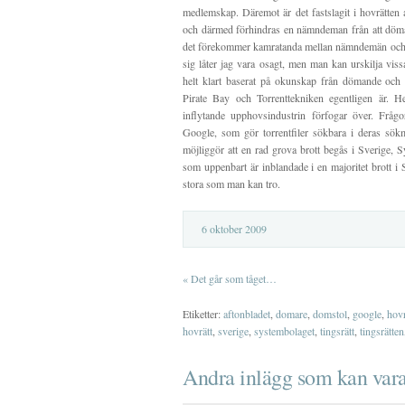
medlemskap. Däremot är det fastslagit i hovrätten a
och därmed förhindras en nämndeman från att döma
det förekommer kamratanda mellan nämndemän och 
sig låter jag vara osagt, men man kan urskilja vis
helt klart baserat på okunskap från dömande oc
Pirate Bay och Torrenttekniken egentligen är. H
inflytande upphovsindustrin förfogar över. Frå
Google, som gör torrentfiler sökbara i deras sök
möjliggör att en rad grova brott begås i Sverige, S
som uppenbart är inblandade i en majoritet brott i S
stora som man kan tro.
6 oktober 2009
«
Det går som tåget…
Etiketter:
aftonbladet
,
domare
,
domstol
,
google
,
hovr
hovrätt
,
sverige
,
systembolaget
,
tingsrätt
,
tingsrätten
Andra inlägg som kan vara