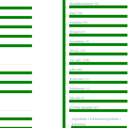
Bemärkelsedagar (44)
Djur (10)
Familjen (95)
Högtid (47)
Inspiration (3)
iPhone (15)
Jag själv (238)
jobb (60)
Körkortet (11)
Matlagning (1)
Min bil (1)
[+]
Min lägenhet (47)
Lägenheten i EskilstunaLägenheten i
Eskilstuna