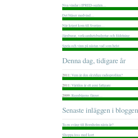
Nya vindar i IPRED-seglen…
Det blåser medvind…
När kriget kom till Sverige…
Järnburar, verksamhetsbudgetar och fildelning
Spela och vinn på nästan vad som helst
Denna dag, tidigare år
2011:
Vem är den skyldige radioprofilen?
2011:
Världen är ett geni fattigare
2009:
Regnbågens färger…
Senaste inläggen i bloggen
Ta en sväng till Bornholm nästa år?
Shoppa loss med kort