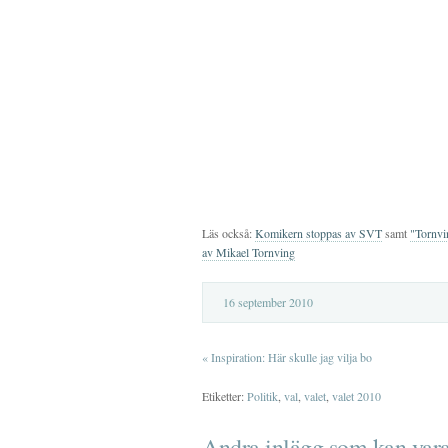
Läs också:
Komikern stoppas av SVT
samt
"Tornvin
av Mikael Tornving
16 september 2010
«
Inspiration: Här skulle jag vilja bo
Etiketter:
Politik
,
val
,
valet
,
valet 2010
Andra inlägg som kan vara