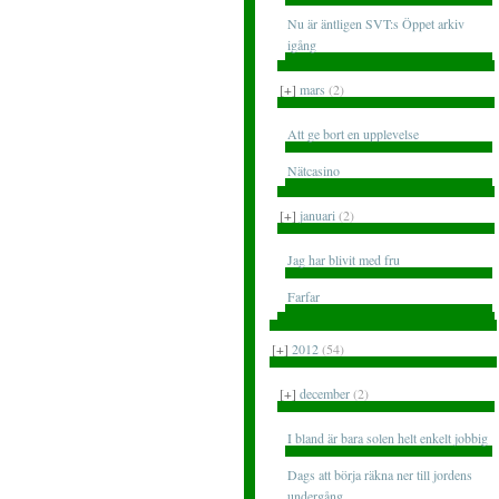
Nu är äntligen SVT:s Öppet arkiv
igång
[+]
mars
(2)
Att ge bort en upplevelse
Nätcasino
[+]
januari
(2)
Jag har blivit med fru
Farfar
[+]
2012
(54)
[+]
december
(2)
I bland är bara solen helt enkelt jobbig
Dags att börja räkna ner till jordens
undergång