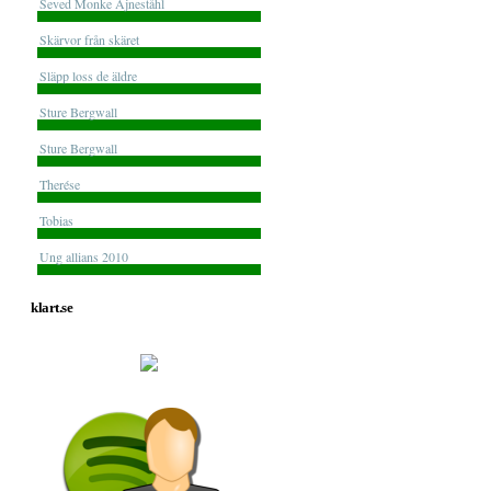
Seved Monke Ajneståhl
Skärvor från skäret
Släpp loss de äldre
Sture Bergwall
Sture Bergwall
Therése
Tobias
Ung allians 2010
klart.se