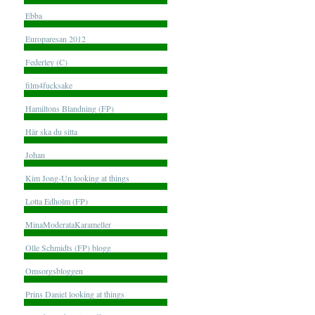
Ebba
Europaresan 2012
Federley (C)
film4fucksake
Hamiltons Blandning (FP)
Här ska du sitta
Johan
Kim Jong-Un looking at things
Lotta Edholm (FP)
MinaModerataKarameller
Olle Schmidts (FP) blogg
Omsorgsbloggen
Prins Daniel looking at things