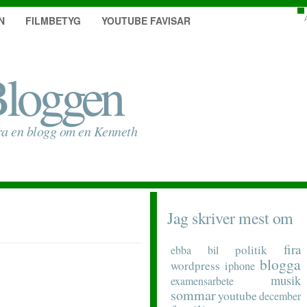
N
FILMBETYG
YOUTUBE FAVISAR
loggen
ra en blogg om en Kenneth
Jag skriver mest om
fira
politik
ebba
bil
blogga
wordpress
iphone
musik
examensarbete
sommar
youtube
december