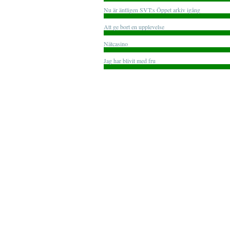
Nu är äntligen SVT:s Öppet arkiv igång
Att ge bort en upplevelse
Nätcasino
Jag har blivit med fru