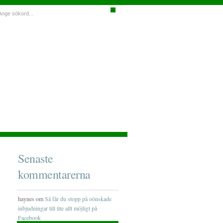
Senaste
kommentarerna
haynes om
Så får du stopp på oönskade
inbjudningar till lite allt möjligt på
Facebook