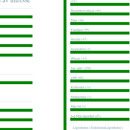
(11)
Bemärkelsedagar (44)
Djur (10)
Familjen (95)
Högtid (47)
Inspiration (3)
iPhone (15)
Jag själv (238)
jobb (60)
Körkortet (11)
Matlagning (1)
Min bil (1)
[+]
Min lägenhet (47)
Lägenheten i EskilstunaLägenheten i