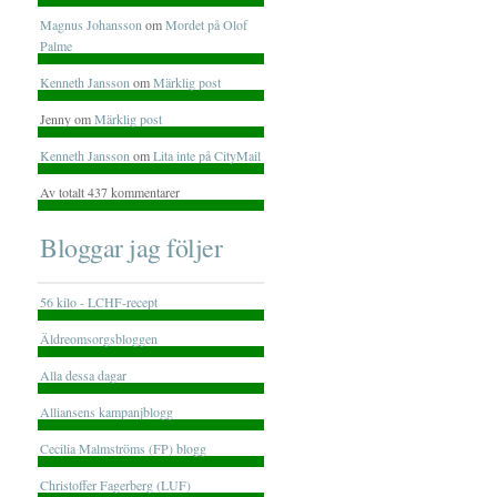
Magnus Johansson
om
Mordet på Olof
Palme
Kenneth Jansson
om
Märklig post
Jenny om
Märklig post
Kenneth Jansson
om
Lita inte på CityMail
Av totalt 437 kommentarer
Bloggar jag följer
56 kilo - LCHF-recept
Äldreomsorgsbloggen
Alla dessa dagar
Alliansens kampanjblogg
Cecilia Malmströms (FP) blogg
Christoffer Fagerberg (LUF)