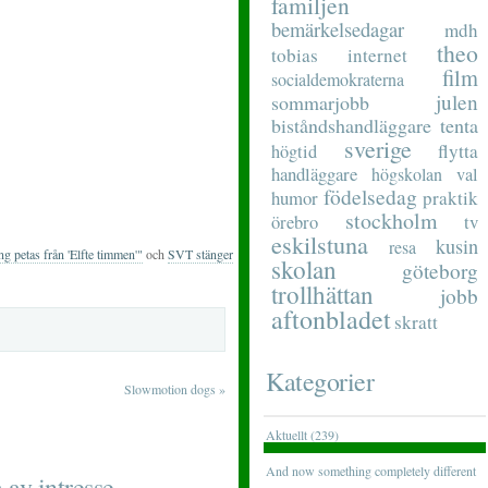
familjen
bemärkelsedagar
mdh
theo
tobias
internet
film
socialdemokraterna
julen
sommarjobb
biståndshandläggare
tenta
sverige
flytta
högtid
handläggare
högskolan
val
födelsedag
humor
praktik
stockholm
tv
örebro
eskilstuna
kusin
resa
g petas från 'Elfte timmen'"
och
SVT stänger
skolan
göteborg
trollhättan
jobb
aftonbladet
skratt
Kategorier
Slowmotion dogs
»
Aktuellt (239)
And now something completely different
 av intresse