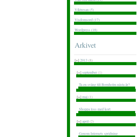
Viktresan (5)
Visdomsord (17)
Wordpress (18)
Arkivet
[+]
2013
(8)
[+]
september
(1)
Ta en sväng till Bornholm nästa år?
[+]
maj
(1)
Shoppa loss med kort
[+]
april
(2)
Genom Internets spridning