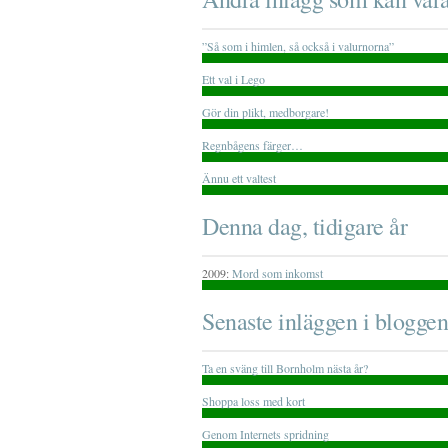
”Så som i himlen, så också i valurnorna”
Ett val i Lego
Gör din plikt, medborgare!
Regnbågens färger…
Ännu ett valtest
Denna dag, tidigare år
2009:
Mord som inkomst
Senaste inläggen i bloggen
Ta en sväng till Bornholm nästa år?
Shoppa loss med kort
Genom Internets spridning