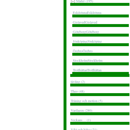
[+]
Städer (195)
EskilstunaEskilstuna
GislavedGislaved
GöteborgGöteborg
JönköpingJönköping
ÖrebroÖrebro
StockholmStockholm
TrollhättanTrollhättan
tävling (2)
Theo (48)
Träning och motion (5)
Vardagen (280)
Veckans… (1)
Vikt och hälsa (21)