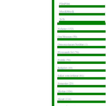
FilmFilm
MusikMusik
TvTv
Nyheter (132)
Om bloggen (50)
Omsorgstagare berättar (1)
På resande fot (76)
Politik (70)
Religöst (10)
Saker som irriterar (81)
Semester (23)
Skolan (104)
Skratt (114)