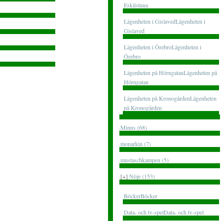
Eskilstuna
Lägenheten i GislavedLägenheten i
Gislaved
Lägenheten i ÖrebroLägenheten i
Örebro
Lägenheten på HörngatanLägenheten på
Hörngatan
Lägenheten på KronogårdenLägenheten
på Kronogården
Minns (68)
monarkin (7)
mustaschkampen (5)
[+]
Nöje (153)
BöckerBöcker
Data- och tv-spelData- och tv-spel