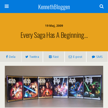
KennethBloggen
19 Maj, 2009
Every Saga Has A Beginning…
Dela
Twittra
Fäst
E-post
SMS