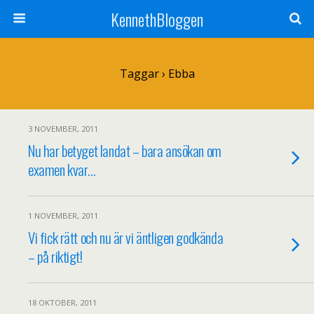
KennethBloggen
Taggar › Ebba
3 NOVEMBER, 2011
Nu har betyget landat – bara ansökan om
examen kvar…
1 NOVEMBER, 2011
Vi fick rätt och nu är vi äntligen godkända
– på riktigt!
18 OKTOBER, 2011