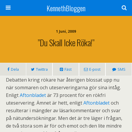
KennethBloggen
1 Juni, 2009
”Du Skall Icke Röka!”
Dela
Twittra
Fäst
E-post
SMS
Debatten kring rökare har återigen blossat upp nu
när sommaren och uteserveringarna gör sina intåg.
Enligt
Aftonbladet
är 73 procent för en rökfri
uteservering. Ämnet är hett, enligt
Aftonbladet
och
resulterar i mängder av läsarkommentarer och svar
på nätundersökningar. Men det är tre läger i frågan,
de två stora som är för och emot och den lite mindre