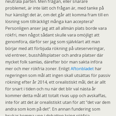
neutrala parten. Men frågan, eller snarare
problemet, är inte lätt och frågan är, med tanke på
hur känsligt det är, om det går att komma fram till en
lösning som tillräckligt många kan acceptera?
Personligen anser jag att all allmän plats borde vara
rökfri, men något sådant skulle vara omöjligt att
genomföra, därför ser jag som självklart att man
börjar med att förbjuda rökning på uteserveringar,
vid entreer, busshållsplatser och andra platser där
mycket folk samlas, därefter bör man sakta införa
mer och mer rökfria zoner. Enligt
Aftonbladet
har
regeringen som mål att ingen skall utsättas för passiv
rökning efter år 2014, ett orealistiskt mål, det är allt
för snart i tiden och nu när det blir val nästa år
kommer detta mål att totalt rivas upp och avskaffas,
inte för att det är orealistiskt utan för att "det var dem
andra som kom på det". En annan fundering som
brukar komma upp i debatten kring rökfria