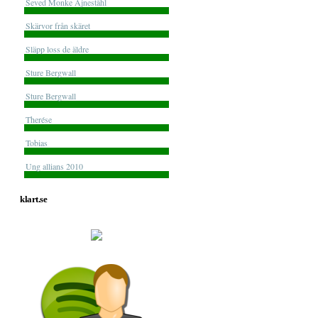
Seved Monke Ajneståhl
Skärvor från skäret
Släpp loss de äldre
Sture Bergwall
Sture Bergwall
Therése
Tobias
Ung allians 2010
klart.se