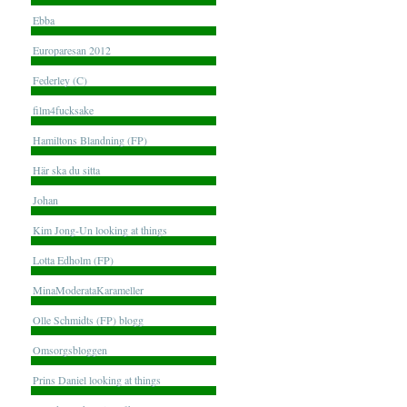
Ebba
Europaresan 2012
Federley (C)
film4fucksake
Hamiltons Blandning (FP)
Här ska du sitta
Johan
Kim Jong-Un looking at things
Lotta Edholm (FP)
MinaModerataKarameller
Olle Schmidts (FP) blogg
Omsorgsbloggen
Prins Daniel looking at things