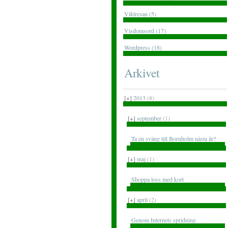
Viktresan (5)
Visdomsord (17)
Wordpress (18)
Arkivet
[+]
2013
(8)
[+]
september
(1)
Ta en sväng till Bornholm nästa år?
[+]
maj
(1)
Shoppa loss med kort
[+]
april
(2)
Genom Internets spridning