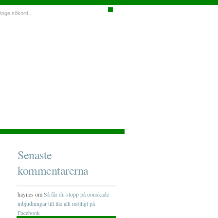
Senaste
kommentarerna
haynes om
Så får du stopp på oönskade
inbjudningar till lite allt möjligt på
Facebook