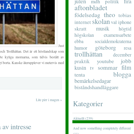
julen
fira
mdh
politik
aftonbladet
theo
födelsedag
tobias
skolan
internet
val
iphone
musik
skratt
högtid
högskolan
examensarbete
ebba
socialdemokraterna
Just
göteborg
humor
resa
 och Trollhättan. Det är ett höstlandskap som
trollhättan
december
 De kyliga mornarna, som tidvis bestått av
jobb
youtube
praktik
ångt borta. Kanske återupplever vi metervis med
film
sommar
kusin
tv
blogga
tenta
bemärkelsedagar
biståndshandläggare
Lite pirr i magen
»
Kategorier
Aktuellt (239)
 av intresse
And now something completely different
(11)