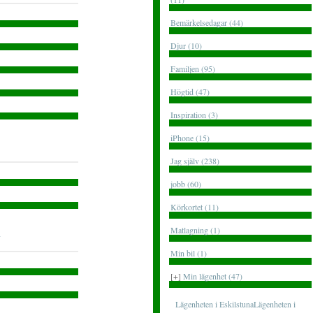
Bemärkelsedagar (44)
Djur (10)
Familjen (95)
Högtid (47)
Inspiration (3)
iPhone (15)
Jag själv (238)
jobb (60)
Körkortet (11)
Matlagning (1)
Min bil (1)
[+]
Min lägenhet (47)
Lägenheten i EskilstunaLägenheten i