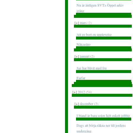
Nu är äntligen SVT:s Öppet arkiv
igång
[+]
mars
(2)
Att ge bort en upplevelse
Nätcasino
[+]
januari
(2)
Jag har blivit med fru
Farfar
[+]
2012
(54)
[+]
december
(2)
I bland är bara solen helt enkelt jobbig
Dags att börja räkna ner till jordens
undergång