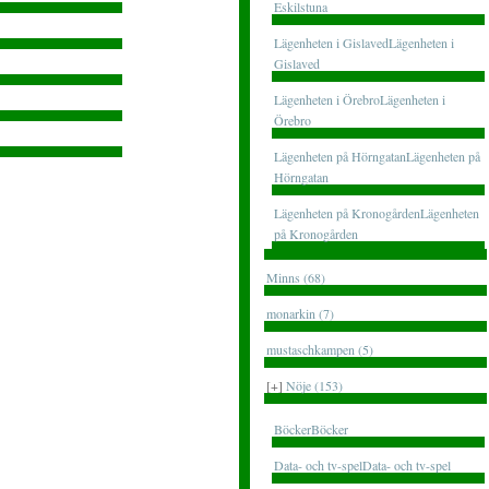
Eskilstuna
Lägenheten i GislavedLägenheten i
Gislaved
Lägenheten i ÖrebroLägenheten i
Örebro
Lägenheten på HörngatanLägenheten på
Hörngatan
Lägenheten på KronogårdenLägenheten
på Kronogården
Minns (68)
monarkin (7)
mustaschkampen (5)
[+]
Nöje (153)
BöckerBöcker
Data- och tv-spelData- och tv-spel