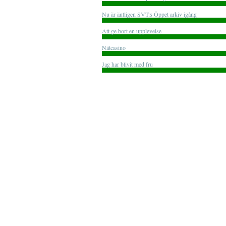
Nu är äntligen SVT:s Öppet arkiv igång
Att ge bort en upplevelse
Nätcasino
Jag har blivit med fru