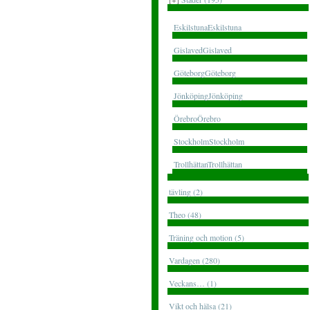
EskilstunaEskilstuna
GislavedGislaved
GöteborgGöteborg
JönköpingJönköping
ÖrebroÖrebro
StockholmStockholm
TrollhättanTrollhättan
tävling (2)
Theo (48)
Träning och motion (5)
Vardagen (280)
Veckans… (1)
Vikt och hälsa (21)