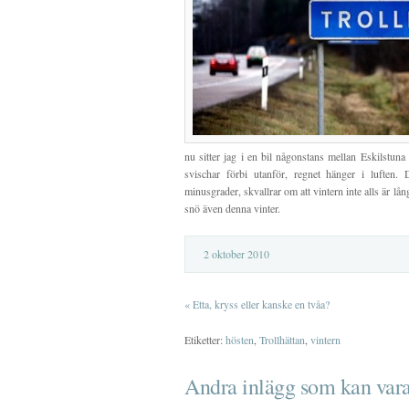
nu sitter jag i en bil någonstans mellan Eskilstuna
svischar förbi utanför, regnet hänger i luften.
minusgrader, skvallrar om att vintern inte alls är l
snö även denna vinter.
2 oktober 2010
«
Etta, kryss eller kanske en tvåa?
Etiketter:
hösten
,
Trollhättan
,
vintern
Andra inlägg som kan vara