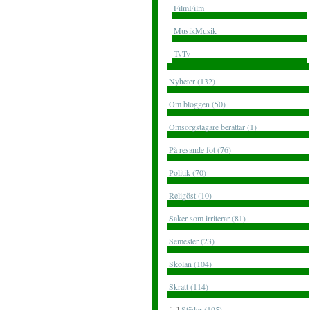
FilmFilm
MusikMusik
TvTv
Nyheter (132)
Om bloggen (50)
Omsorgstagare berättar (1)
På resande fot (76)
Politik (70)
Religöst (10)
Saker som irriterar (81)
Semester (23)
Skolan (104)
Skratt (114)
[+]
Städer (195)