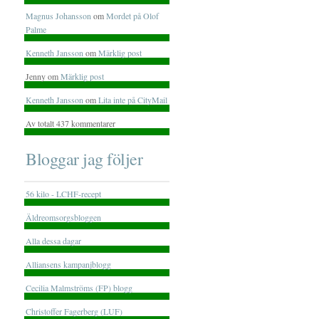
Magnus Johansson
om
Mordet på Olof
Palme
Kenneth Jansson
om
Märklig post
Jenny om
Märklig post
Kenneth Jansson
om
Lita inte på CityMail
Av totalt 437 kommentarer
Bloggar jag följer
56 kilo - LCHF-recept
Äldreomsorgsbloggen
Alla dessa dagar
Alliansens kampanjblogg
Cecilia Malmströms (FP) blogg
Christoffer Fagerberg (LUF)