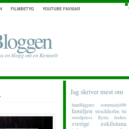
N
FILMBETYG
YOUTUBE FAVISAR
loggen
ra en blogg om en Kenneth
…
Jag skriver mest om
sommarjobb
handläggare
familjen
stockholm
bil
wordpress
flytta
örebro
eskilstuna
sverige