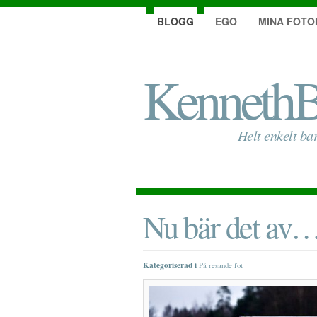
BLOGG
EGO
MINA FOTO
KennethB
Helt enkelt ba
Nu bär det av
Kategoriserad i
På resande fot