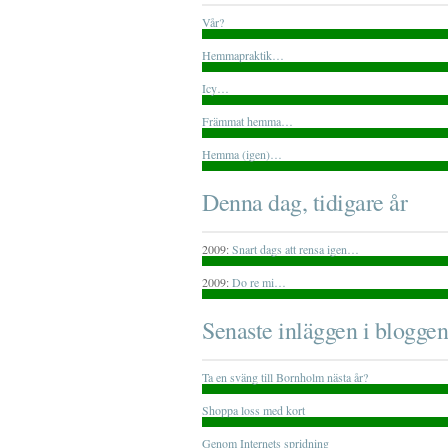
Vår?
Hemmapraktik…
Icy…
Främmat hemma…
Hemma (igen)…
Denna dag, tidigare år
2009:
Snart dags att rensa igen…
2009:
Do re mi…
Senaste inläggen i bloggen
Ta en sväng till Bornholm nästa år?
Shoppa loss med kort
Genom Internets spridning