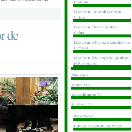
Eskilstuna
Lägenheten i GislavedLägenheten i
Gislaved
Lägenheten i ÖrebroLägenheten i
r de
Örebro
Lägenheten på HörngatanLägenheten på
Hörngatan
Lägenheten på KronogårdenLägenheten
på Kronogården
Minns (68)
monarkin (7)
mustaschkampen (5)
[+]
Nöje (153)
BöckerBöcker
Data- och tv-spelData- och tv-spel