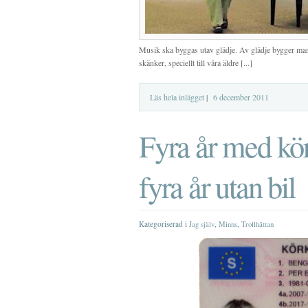
Musik ska byggas utav glädje. Av glädje bygger man
skänker, speciellt till våra äldre [...]
Läs hela inlägget
|
6 december 2011
Fyra år med kör
fyra år utan bil
Kategoriserad i
,
,
Jag själv
Minns
Trollhättan