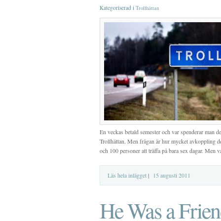
Kategoriserad i
Trollhättan
En veckas betald semester och var spenderar man d
Trollhättan. Men frågan är hur mycket avkoppling de
och 100 personer att träffa på bara sex dagar. Men v
Läs hela inlägget
|
15 augusti 2011
He Was a Frien