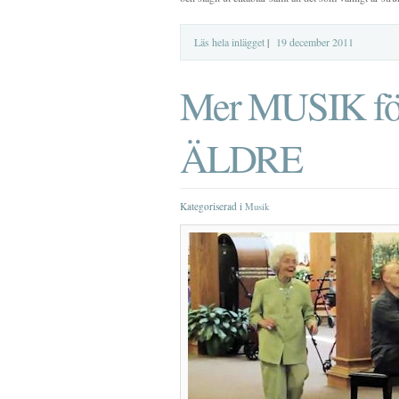
Läs hela inlägget
|
19 december 2011
Mer MUSIK fö
ÄLDRE
Kategoriserad i
Musik