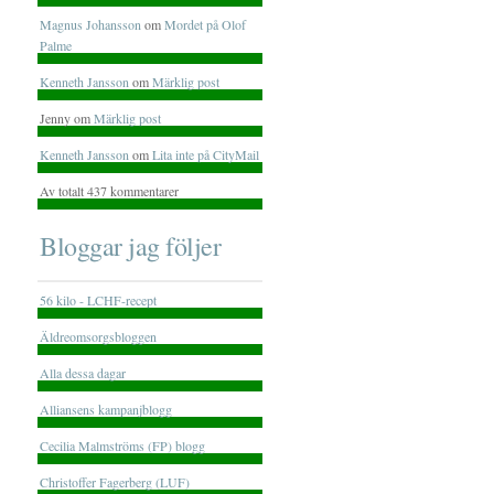
Magnus Johansson
om
Mordet på Olof
Palme
Kenneth Jansson
om
Märklig post
Jenny om
Märklig post
Kenneth Jansson
om
Lita inte på CityMail
Av totalt 437 kommentarer
Bloggar jag följer
56 kilo - LCHF-recept
Äldreomsorgsbloggen
Alla dessa dagar
Alliansens kampanjblogg
Cecilia Malmströms (FP) blogg
Christoffer Fagerberg (LUF)