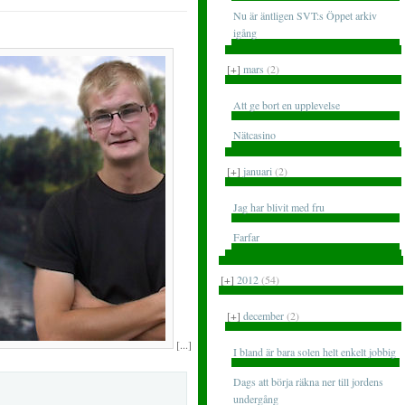
Nu är äntligen SVT:s Öppet arkiv
igång
[+]
mars
(2)
Att ge bort en upplevelse
Nätcasino
[+]
januari
(2)
Jag har blivit med fru
Farfar
[+]
2012
(54)
[+]
december
(2)
[...]
I bland är bara solen helt enkelt jobbig
Dags att börja räkna ner till jordens
undergång