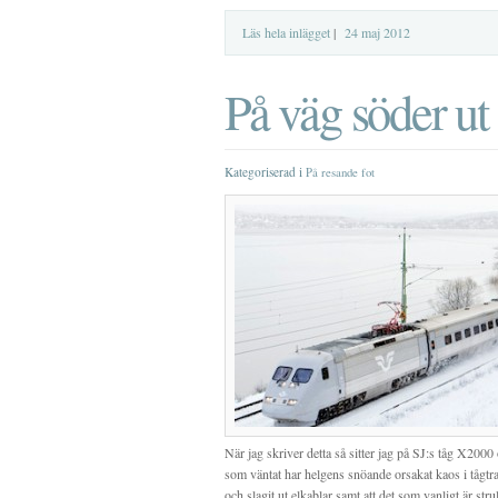
Läs hela inlägget
|
24 maj 2012
På väg söder ut
Kategoriserad i
På resande fot
När jag skriver detta så sitter jag på SJ:s tåg X200
som väntat har helgens snöande orsakat kaos i tågtr
och slagit ut elkablar samt att det som vanligt är stru