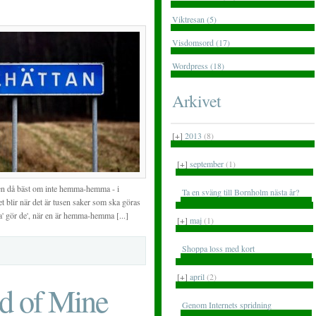
Viktresan (5)
Visdomsord (17)
Wordpress (18)
Arkivet
[+]
2013
(8)
[+]
september
(1)
en då bäst om inte hemma-hemma - i
Ta en sväng till Bornholm nästa år?
t blir när det är tusen saker som ska göras
a' gör de', när en är hemma-hemma [...]
[+]
maj
(1)
Shoppa loss med kort
[+]
april
(2)
d of Mine
Genom Internets spridning