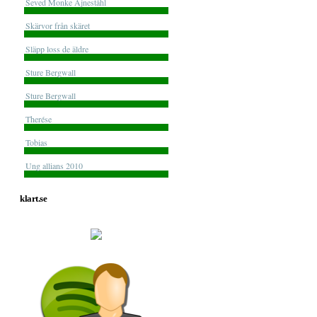
Seved Monke Ajneståhl
Skärvor från skäret
Släpp loss de äldre
Sture Bergwall
Sture Bergwall
Therése
Tobias
Ung allians 2010
klart.se