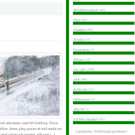
Bemärkelsedagar (44)
Djur (10)
Familjen (95)
Högtid (47)
Inspiration (3)
iPhone (15)
Jag själv (238)
jobb (60)
Körkortet (11)
Matlagning (1)
Min bil (1)
[+]
Min lägenhet (47)
0 och ankommer snart till Göteborg. Precis
afiken, denna gång genom att träd ramlat ner
Lägenheten i EskilstunaLägenheten i
l med växlar och signaler. Allt som [...]