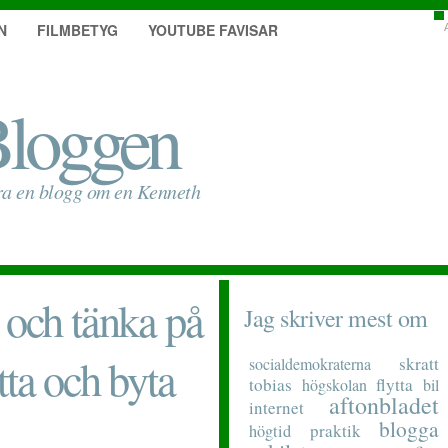
N
FILMBETYG
YOUTUBE FAVISAR
loggen
ra en blogg om en Kenneth
 och tänka på
Jag skriver mest om
tta och byta
skratt
socialdemokraterna
tobias
flytta
högskolan
bil
aftonbladet
internet
blogga
praktik
högtid