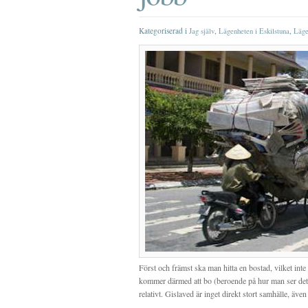
Kategoriserad i
,
,
Jag själv
Lägenheten i Eskilstuna
Läge
Först och främst ska man hitta en bostad, vilket inte 
kommer därmed att bo (beroende på hur man ser det) re
relativt. Gislaved är inget direkt stort samhälle, äve