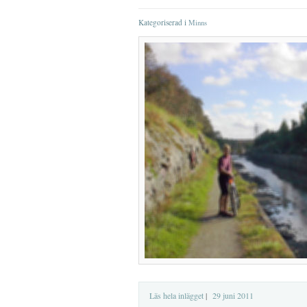
Kategoriserad i
Minns
Läs hela inlägget
|
29 juni 2011