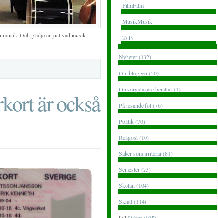
FilmFilm
MusikMusik
 musik. Och glädje är just vad musik
TvTv
Nyheter (132)
Om bloggen (50)
Omsorgstagare berättar (1)
kort är också
På resande fot (76)
Politik (70)
Religöst (10)
Saker som irriterar (81)
Semester (23)
Skolan (104)
Skratt (114)
[+]
Städer (195)