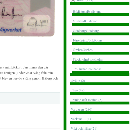
EskilstunaEskilstuna
GislavedGislaved
GöteborgGöteborg
JönköpingJönköping
ÖrebroÖrebro
StockholmStockholm
fick mitt körkort. Jag minns den där
TrollhättanTrollhättan
tt äntligen (under visst tvång från min
Det blev en nervös sväng genom Båberg och
tävling (2)
Theo (48)
Träning och motion (5)
Vardagen (280)
Veckans… (1)
Vikt och hälsa (21)