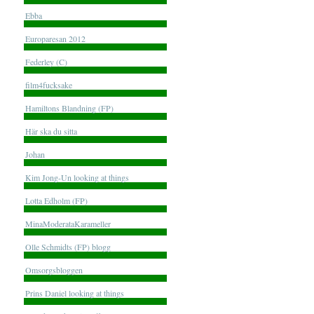
Ebba
Europaresan 2012
Federley (C)
film4fucksake
Hamiltons Blandning (FP)
Här ska du sitta
Johan
Kim Jong-Un looking at things
Lotta Edholm (FP)
MinaModerataKarameller
Olle Schmidts (FP) blogg
Omsorgsbloggen
Prins Daniel looking at things