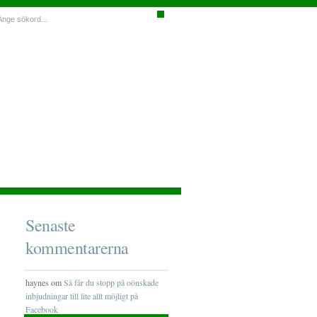
Senaste
kommentarerna
haynes om
Så får du stopp på oönskade
inbjudningar till lite allt möjligt på
Facebook