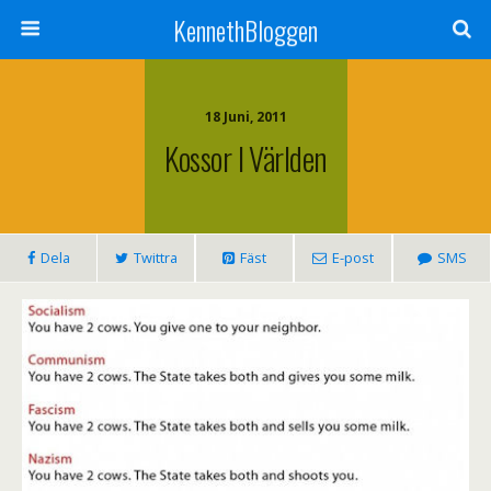
KennethBloggen
18 Juni, 2011
Kossor I Världen
Dela
Twittra
Fäst
E-post
SMS