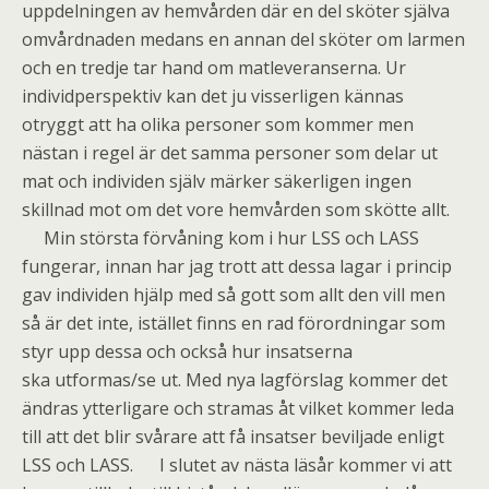
uppdelningen av hemvården där en del sköter själva
omvårdnaden medans en annan del sköter om larmen
och en tredje tar hand om matleveranserna. Ur
individperspektiv kan det ju visserligen kännas
otryggt att ha olika personer som kommer men
nästan i regel är det samma personer som delar ut
mat och individen själv märker säkerligen ingen
skillnad mot om det vore hemvården som skötte allt.
Min största förvåning kom i hur LSS och LASS
fungerar, innan har jag trott att dessa lagar i princip
gav individen hjälp med så gott som allt den vill men
så är det inte, istället finns en rad förordningar som
styr upp dessa och också hur insatserna
ska utformas/se ut. Med nya lagförslag kommer det
ändras ytterligare och stramas åt vilket kommer leda
till att det blir svårare att få insatser beviljade enligt
LSS och LASS. I slutet av nästa läsår kommer vi att