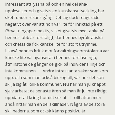
intressant att lyssna på och en hel del aha-
upplevelser och givetvis en kunskapsutveckling har
skett under resans gång. Det jag dock reagerade
negativt över var att hon var lite för inriktad på ett
förvaltningsperspektiv, vilket givetvis med tanke på
hennes jobb är förståligt, där hennes byråkratiska
och chefssida fick kanske lite för stort utrymme.
Likaså hennes kritik mot förvaltningsdomstolarna var
kanske lite väl nyanserat i hennes föreläsninga,
åtminstone de gånger de gick på individens linje och
inte kommunen. Andra intressanta saker som kom
upp, och som man också bidrog till, var hur det kan
skilja sig åt i olika kommuner. Nu har man ju knappt
själv arbetat de senaste åren så man är ju inte riktigt
uppdaterad kring hur det ser ut i Trollhättan men
ändå hittar man en del skillnader. Några av de stora
skillnaderna, som också känns positivt, är