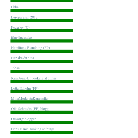
Ebba
Europaresan 2012
Federley (C)
film4fucksake
Hamiltons Blandning (FP)
Här ska du sitta
Johan
Kim Jong-Un looking at things
Lotta Edholm (FP)
MinaModerataKarameller
Olle Schmidts (FP) blogg
Omsorgsbloggen
Prins Daniel looking at things