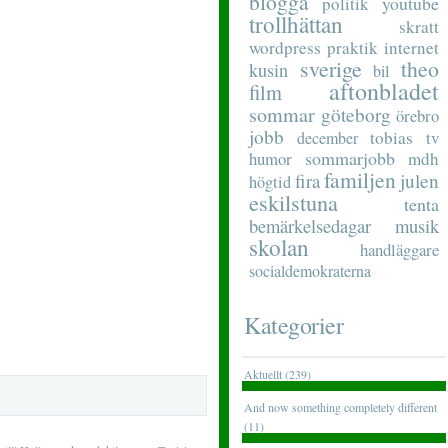
blogga
youtube
politik
trollhättan
skratt
wordpress
praktik
internet
sverige
theo
kusin
bil
aftonbladet
film
sommar
göteborg
örebro
jobb
tobias
tv
december
sommarjobb
humor
mdh
familjen
fira
julen
högtid
eskilstuna
tenta
musik
bemärkelsedagar
skolan
handläggare
socialdemokraterna
Kategorier
Aktuellt (239)
And now something completely different
(11)