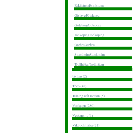
EskilstunaEskilstuna
GislavedGislaved
GöteborgGöteborg
JönköpingJönköping
ÖrebroÖrebro
StockholmStockholm
TrollhättanTrollhättan
tävling (2)
Theo (48)
Träning och motion (5)
Vardagen (280)
Veckans… (1)
Vikt och hälsa (21)