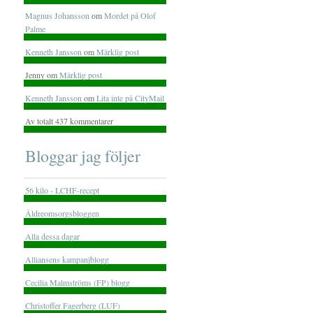
Magnus Johansson
om
Mordet på Olof
Palme
Kenneth Jansson
om
Märklig post
Jenny om
Märklig post
Kenneth Jansson
om
Lita inte på CityMail
Av totalt 437 kommentarer
Bloggar jag följer
56 kilo - LCHF-recept
Äldreomsorgsbloggen
Alla dessa dagar
Alliansens kampanjblogg
Cecilia Malmströms (FP) blogg
Christoffer Fagerberg (LUF)