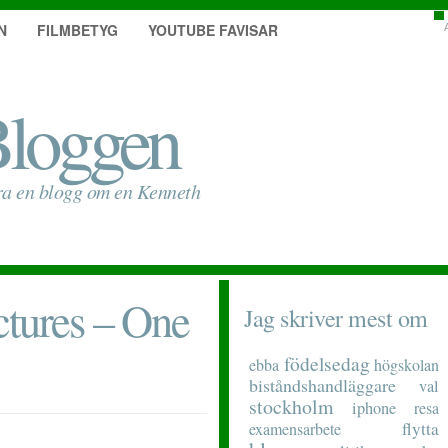
N
FILMBETYG
YOUTUBE FAVISAR
loggen
ra en blogg om en Kenneth
ctures – One
Jag skriver mest om
födelsedag
ebba
högskolan
biståndshandläggare
val
stockholm
iphone
resa
flytta
examensarbete