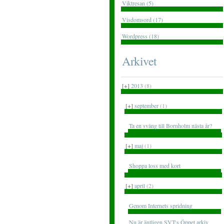
Viktresan (5)
Visdomsord (17)
Wordpress (18)
Arkivet
[+]
2013
(8)
[+]
september
(1)
Ta en sväng till Bornholm nästa år?
[+]
maj
(1)
Shoppa loss med kort
[+]
april
(2)
Genom Internets spridning
Nu är äntligen SVT:s Öppet arkiv