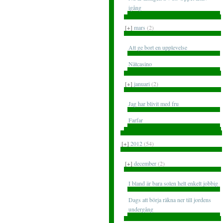
igång
[+]
mars
(2)
Att ge bort en upplevelse
Nätcasino
[+]
januari
(2)
Jag har blivit med fru
Farfar
[+]
2012
(54)
[+]
december
(2)
I bland är bara solen helt enkelt jobbig
Dags att börja räkna ner till jordens
undergång