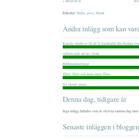
«
Bredvid II
Res
Etiketter:
bilder
,
pose
,
Skratt
Andra inlägg som kan vara
Kanske skulle se till att få framkallat alla digitala fo
Album redo att tas i bruk
Bilduppdateringar
Theo, Theo och ännu mera Theo
Ny skrud (igen)
Denna dag, tidigare år
Inga inlägg hittades som är skrivna samma dag men 
Senaste inläggen i bloggen