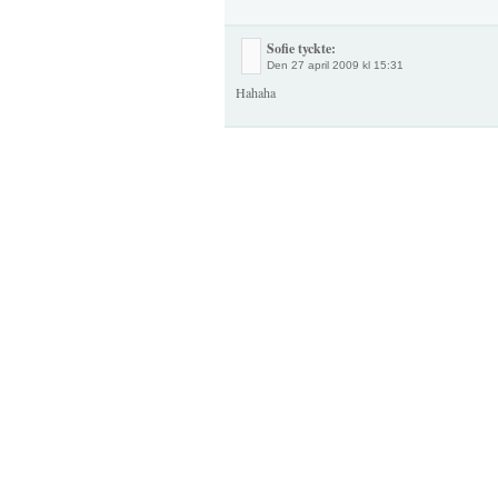
Sofie tyckte:
Den
27 april 2009 kl 15:31
Hahaha