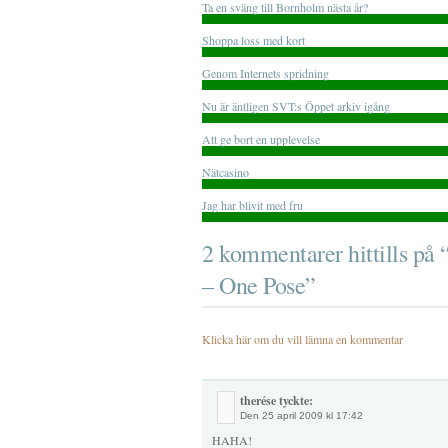
Ta en sväng till Bornholm nästa år?
Shoppa loss med kort
Genom Internets spridning
Nu är äntligen SVT:s Öppet arkiv igång
Att ge bort en upplevelse
Nätcasino
Jag har blivit med fru
2 kommentarer hittills på 
– One Pose”
Klicka här om du vill lämna en kommentar
therése tyckte:
Den
25 april 2009 kl 17:42
HAHA!