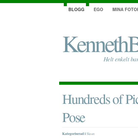
BLOGG
EGO
MINA FOTO
KennethB
Helt enkelt ba
Hundreds of Pi
Pose
Kategoriserad i
Skratt