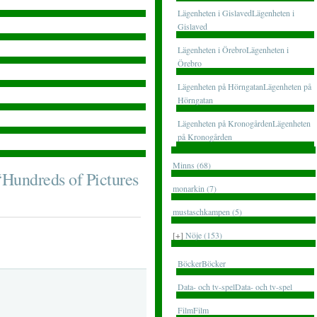
Lägenheten i GislavedLägenheten i
Gislaved
Lägenheten i ÖrebroLägenheten i
Örebro
Lägenheten på HörngatanLägenheten på
Hörngatan
Lägenheten på KronogårdenLägenheten
på Kronogården
Minns (68)
“Hundreds of Pictures
monarkin (7)
mustaschkampen (5)
[+]
Nöje (153)
BöckerBöcker
Data- och tv-spelData- och tv-spel
FilmFilm