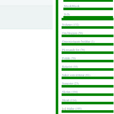
MusikMusik
TvTv
Nyheter (132)
Om bloggen (50)
Omsorgstagare berättar (1)
På resande fot (76)
Politik (70)
Religöst (10)
Saker som irriterar (81)
Semester (23)
Skolan (104)
Skratt (114)
[+]
Städer (195)