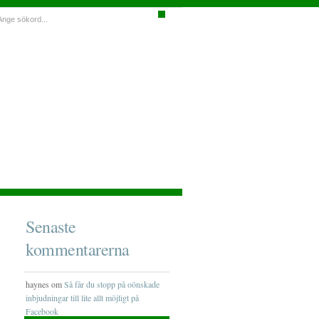
Senaste
kommentarerna
haynes om
Så får du stopp på oönskade
inbjudningar till lite allt möjligt på
Facebook