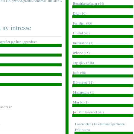
 till Hollywood-produktionernas Tunisien
»
Bemärkelsedagar (44)
Djur (10)
Familjen (95)
 av intresse
Högtid (47)
tografier jag har liggandes?
Inspiration (3)
iPhone (15)
Jag själv (238)
jobb (60)
Körkortet (11)
Matlagning (1)
Min bil (1)
andra år.
[+]
Min lägenhet (47)
Lägenheten i EskilstunaLägenheten i
Eskilstuna