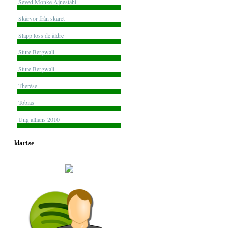
Seved Monke Ajneståhl
Skärvor från skäret
Släpp loss de äldre
Sture Bergwall
Sture Bergwall
Therése
Tobias
Ung allians 2010
klart.se