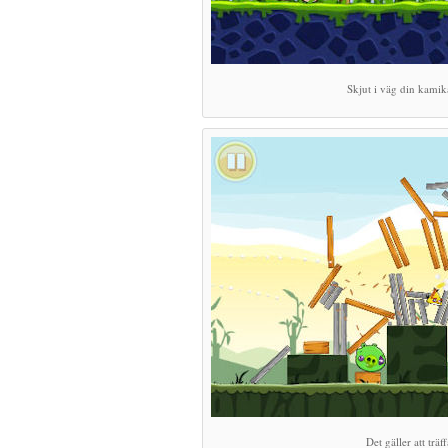
Skjut i väg din kamik
Det gäller att träff