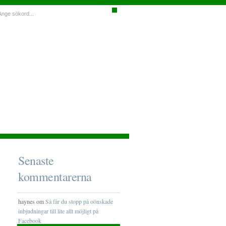
Senaste
kommentarerna
haynes om
Så får du stopp på oönskade
inbjudningar till lite allt möjligt på
Facebook