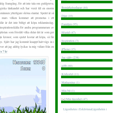
ktig framgång, för att inte tala om guldgruva.
Bemärkelsedagar (44)
egiska tänkandet och har vuxit till en enorm
ännen ytterligare sköna slantar. Spelet är så
Djur (10)
 i mars vilken kommer att promotas i ett
r är det inte billigt att köpa reklaminslag.
Familjen (95)
inspirationskälla för andra programmerare av
listan som förstått vilka delar det är som ger
Högtid (47)
ju kronor, som spelet kostar att köpa, så får
Inspiration (3)
e. Själv har jag kommit knappt halvvägs in i
ver att jag aldrig lyckas ta mig vidare från en
iPhone (15)
ra 7 kr
Jag själv (238)
jobb (60)
Körkortet (11)
Matlagning (1)
Min bil (1)
[+]
Min lägenhet (47)
Lägenheten i EskilstunaLägenheten i