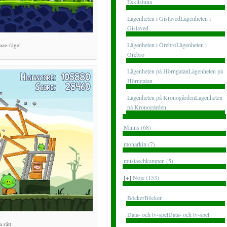
Eskilstuna
Lägenheten i GislavedLägenheten i
Gislaved
Lägenheten i ÖrebroLägenheten i
aze-fågel
Örebro
Lägenheten på HörngatanLägenheten på
Hörngatan
Lägenheten på KronogårdenLägenheten
på Kronogården
Minns (68)
monarkin (7)
mustaschkampen (5)
[+]
Nöje (153)
BöckerBöcker
Data- och tv-spelData- och tv-spel
a rätt