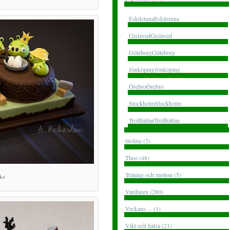
EskilstunaEskilstuna
GislavedGislaved
GöteborgGöteborg
JönköpingJönköping
ÖrebroÖrebro
StockholmStockholm
TrollhättanTrollhättan
tävling (2)
Theo (48)
Träning och motion (5)
ke
Vardagen (280)
Veckans… (1)
Vikt och hälsa (21)