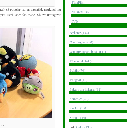
FilmFilm
llt så populärt att en gigantisk marknad har
MusikMusik
prylar likväl som fan-made. Så avslutningsvis
TvTv
Nyheter (132)
Om bloggen (50)
Omsorgstagare berättar (1)
På resande fot (76)
Politik (70)
Religöst (10)
Saker som irriterar (81)
Semester (23)
Skolan (104)
Skratt (114)
kis
[+]
Städer (195)