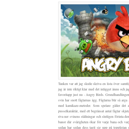
Tanken var att jag skulle skriva en lista över samt
jag är inte riktigt klar med det inlägget ännu och 
favoritapp just nu - Angry Birds. Grundhandlingen 
svin har snott fåglarnas ägg. Fåglarna blir så arga
med kamikaze-metoder. Som spelare gäller det 
pusselkaraktär, med ett begränsat antal fåglar skju
riva ner svinens ställningar och slutligen förinta
banor där svårigheten ökar för varje bana och varje
sedan har sedan dess tagit sig upp på topplistan 