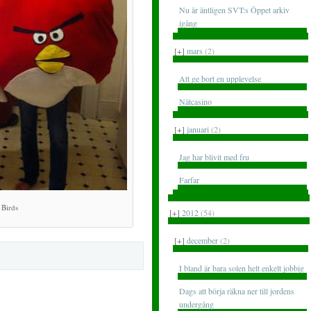
Nu är äntligen SVT:s Öppet arkiv
igång
[+]
mars
(2)
Att ge bort en upplevelse
Nätcasino
[+]
januari
(2)
Jag har blivit med fru
Farfar
 Birds
[+]
2012
(54)
[+]
december
(2)
I bland är bara solen helt enkelt jobbig
Dags att börja räkna ner till jordens
undergång