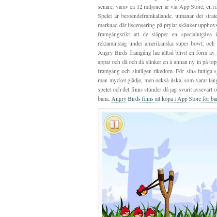
senare, varav ca 12 miljoner är via App Store, en ri
Spelet är beroendeframkallande, utmanar det strat
marknad där liscensering på prylar skänker upphovsm
framgångsrikt att de släpper en specialutgåva
reklaminslag under amerikanska super bowl, och dä
Angry Birds framgång har alltså blivit en form av 
appar och då och då slinker en å annan ny in på topp
framgång och slutligen rikedom. För sina futtiga s
man mycket glädje, men också ilska, som varar läng
spelet och det finns stunder då jag svurit avsevärt ö
bana.
Angry Birds finns att köpa i App Store för ba