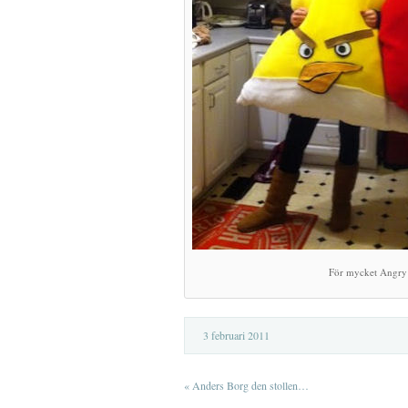
För mycket Angry
3 februari 2011
«
Anders Borg den stollen…