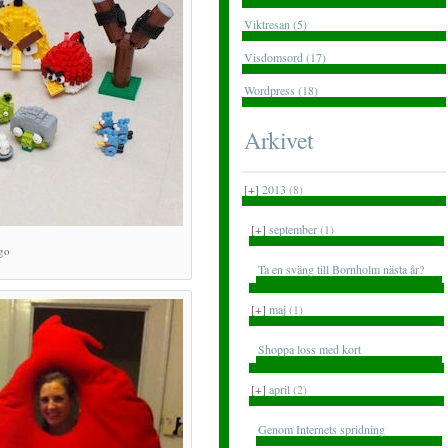
Viktresan (5)
Visdomsord (17)
Wordpress (18)
Arkivet
[+]
2013
(8)
[+]
september
(1)
go
Ta en sväng till Bornholm nästa år?
[+]
maj
(1)
Shoppa loss med kort
[+]
april
(2)
Genom Internets spridning