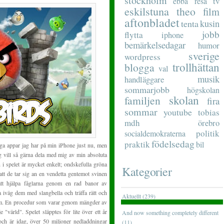
stockholm
tv
ebba
resa
eskilstuna
theo
film
aftonbladet
tenta
kusin
jobb
flytta
iphone
bemärkelsedagar
humor
sverige
wordpress
trollhättan
blogga
val
musik
handläggare
sommarjobb
högskolan
skolan
familjen
fira
sommar
youtube
tobias
mdh
örebro
politik
socialdemokraterna
födelsedag
praktik
bil
liga appar jag har på min iPhone just nu, men
jag vill så gärna dela med mig av min absoluta
i spelet är mycket enkelt; ondskefulla gröna
Kategorier
 att de tar sig an en vendetta gentemot svinen
att hjälpa fåglarna genom en rad banor av
ta iväg dem med slangbella och träffa rätt och
Aktuellt (239)
 dem. En procedur som varar genom mängder av
 "värld". Spelet släpptes för lite över ett år
And now something completely different
och är idag, över 50 miljoner nedladdningar
(11)