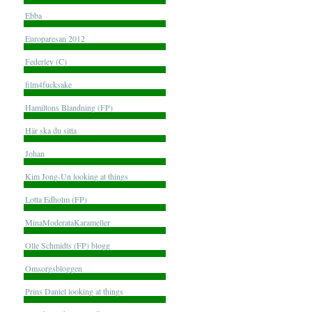
Ebba
Europaresan 2012
Federley (C)
film4fucksake
Hamiltons Blandning (FP)
Här ska du sitta
Johan
Kim Jong-Un looking at things
Lotta Edholm (FP)
MinaModerataKarameller
Olle Schmidts (FP) blogg
Omsorgsbloggen
Prins Daniel looking at things