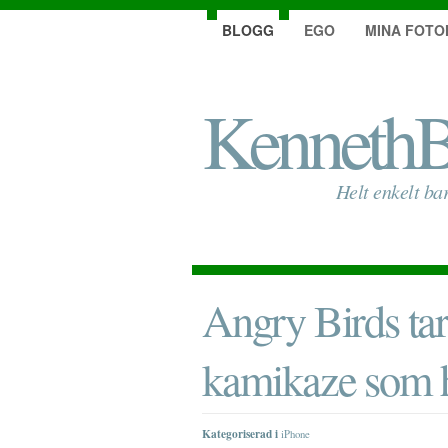
BLOGG
EGO
MINA FOTO
KennethB
Helt enkelt ba
Angry Birds tar 
kamikaze som
Kategoriserad i
iPhone