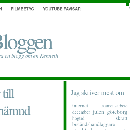
N
FILMBETYG
YOUTUBE FAVISAR
loggen
ra en blogg om en Kenneth
till
Jag skriver mest om
 hämnd
internet
examensarbete
julen
göteborg
december
skratt
högtid
biståndshandläggare