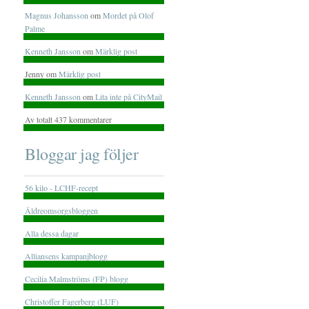
Magnus Johansson
om
Mordet på Olof
Palme
Kenneth Jansson
om
Märklig post
Jenny om
Märklig post
Kenneth Jansson
om
Lita inte på CityMail
Av totalt 437 kommentarer
Bloggar jag följer
56 kilo - LCHF-recept
Äldreomsorgsbloggen
Alla dessa dagar
Alliansens kampanjblogg
Cecilia Malmströms (FP) blogg
Christoffer Fagerberg (LUF)