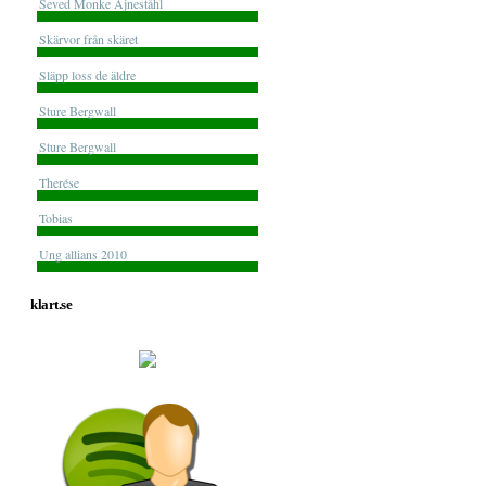
Seved Monke Ajneståhl
Skärvor från skäret
Släpp loss de äldre
Sture Bergwall
Sture Bergwall
Therése
Tobias
Ung allians 2010
klart.se