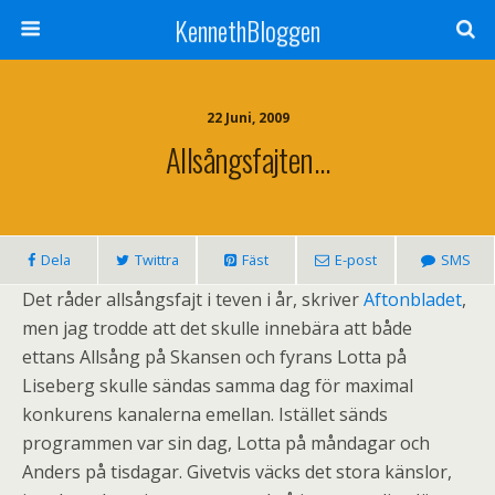
KennethBloggen
22 Juni, 2009
Allsångsfajten…
Dela
Twittra
Fäst
E-post
SMS
Det råder allsångsfajt i teven i år, skriver
Aftonbladet
,
men jag trodde att det skulle innebära att både
ettans Allsång på Skansen och fyrans Lotta på
Liseberg skulle sändas samma dag för maximal
konkurens kanalerna emellan. Istället sänds
programmen var sin dag, Lotta på måndagar och
Anders på tisdagar. Givetvis väcks det stora känslor,