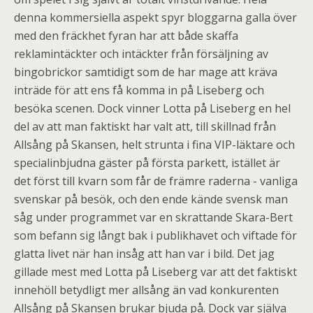
denna kommersiella aspekt spyr bloggarna galla över
med den fräckhet fyran har att både skaffa
reklamintäckter och intäckter från försäljning av
bingobrickor samtidigt som de har mage att kräva
inträde för att ens få komma in på Liseberg och
besöka scenen. Dock vinner Lotta på Liseberg en hel
del av att man faktiskt har valt att, till skillnad från
Allsång på Skansen, helt strunta i fina VIP-läktare och
specialinbjudna gäster på första parkett, istället är
det först till kvarn som får de främre raderna - vanliga
svenskar på besök, och den ende kände svensk man
såg under programmet var en skrattande Skara-Bert
som befann sig långt bak i publikhavet och viftade för
glatta livet när han insåg att han var i bild. Det jag
gillade mest med Lotta på Liseberg var att det faktiskt
innehöll betydligt mer allsång än vad konkurenten
Allsång på Skansen brukar bjuda på. Dock var själva