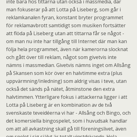
inte bara hos tittarna utan också i massmedia, där
man fokuserar på att Lotta på Liseberg, som går i
reklamkanalen fyran, konstant bryter programmet
för reklamavbrott samtidigt som musiken fortsätter
att flöda på Liseberg utan att tittarna får se något -
om man nu inte har tillgång till Internet där man kan
följa hela programmet, även när kamerorna slocknat
och gått över till reklam, något som givetvis inte
nämns i massmedian. Givetvis nämns inget om Allsång
på Skansen som kör över en halvtimme extra (plus
uppvärmning/inledning) som aldrig visas i teve, utan
också det sänds på nätet, åtminstone den extra
halvtimmen. Ytterligare fokus i attackerna ligger i att
Lotta på Liseberg är en kombination av de två
svenskaste teveidéerna vi har - Allsång och Bingo, och
det komersiella bingospelet, som i huvudsak handlar
om att all avkastning skall gå till föreningslivet, även
om spelet i sig självt är totalt vinstdrivande. Hela