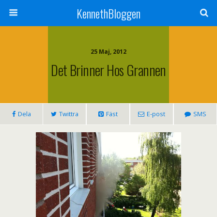
KennethBloggen
25 Maj, 2012
Det Brinner Hos Grannen
Dela
Twittra
Fäst
E-post
SMS