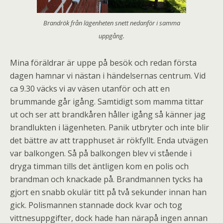
Brandrök från lägenheten snett nedanför i samma
uppgång.
Mina föräldrar är uppe på besök och redan första
dagen hamnar vi nästan i händelsernas centrum. Vid
ca 9.30 väcks vi av väsen utanför och att en
brummande går igång. Samtidigt som mamma tittar
ut och ser att brandkåren håller igång så känner jag
brandlukten i lägenheten. Panik utbryter och inte blir
det bättre av att trapphuset är rökfyllt. Enda utvägen
var balkongen. Så på balkongen blev vi stående i
dryga timman tills det äntligen kom en polis och
brandman och knackade på. Brandmannen tycks ha
gjort en snabb okulär titt på två sekunder innan han
gick. Polismannen stannade dock kvar och tog
vittnesuppgifter, dock hade han närapå ingen annan