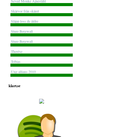
Seved Monke Ajneståhl
Skärvor från skäret
Släpp loss de äldre
Sture Bergwall
Sture Bergwall
Therése
Tobias
Ung allians 2010
klart.se