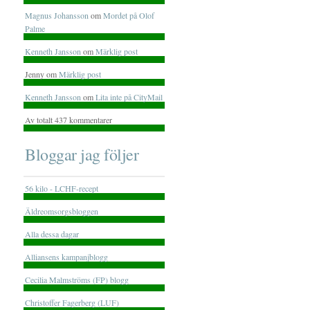
Magnus Johansson
om
Mordet på Olof
Palme
Kenneth Jansson
om
Märklig post
Jenny om
Märklig post
Kenneth Jansson
om
Lita inte på CityMail
Av totalt 437 kommentarer
Bloggar jag följer
56 kilo - LCHF-recept
Äldreomsorgsbloggen
Alla dessa dagar
Alliansens kampanjblogg
Cecilia Malmströms (FP) blogg
Christoffer Fagerberg (LUF)