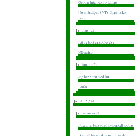
Genom Internets spridning
Nu är äntligen SVT:s Öppet arkiv
igång
[+]
mars
(2)
Att ge bort en upplevelse
Nätcasino
[+]
januari
(2)
Jag har blivit med fru
Farfar
[+]
2012
(54)
[+]
december
(2)
I bland är bara solen helt enkelt jobbig
Dags att börja räkna ner till jordens