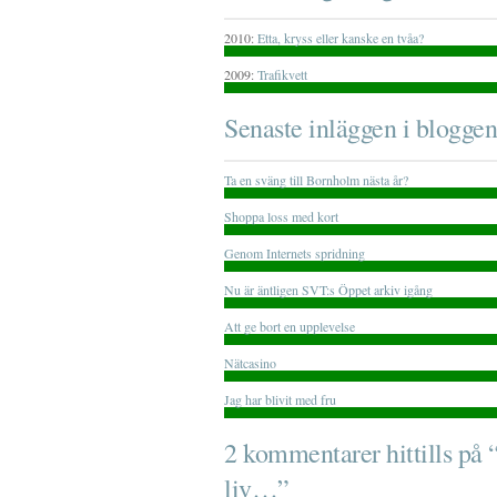
2010:
Etta, kryss eller kanske en tvåa?
2009:
Trafikvett
Senaste inläggen i bloggen
Ta en sväng till Bornholm nästa år?
Shoppa loss med kort
Genom Internets spridning
Nu är äntligen SVT:s Öppet arkiv igång
Att ge bort en upplevelse
Nätcasino
Jag har blivit med fru
2 kommentarer hittills på “
liv…”