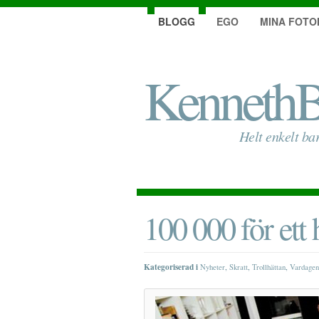
BLOGG
EGO
MINA FOTO
KennethB
Helt enkelt ba
100 000 för ett 
Kategoriserad i
,
,
,
Nyheter
Skratt
Trollhättan
Vardagen