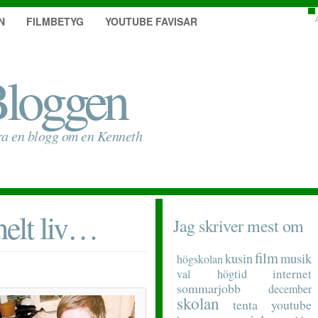
N
FILMBETYG
YOUTUBE FAVISAR
loggen
ra en blogg om en Kenneth
helt liv…
Jag skriver mest om
film
musik
kusin
högskolan
internet
val
högtid
sommarjobb
december
skolan
tenta
youtube