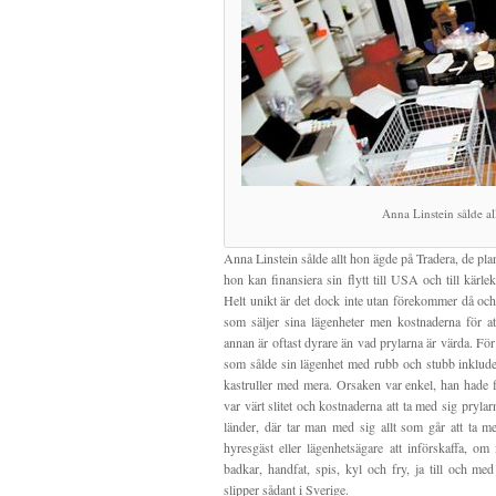
Anna Linstein sålde al
Anna Linstein sålde allt hon ägde på Tradera, de pl
hon kan finansiera sin flytt till USA och till kärle
Helt unikt är det dock inte utan förekommer då och
som säljer sina lägenheter men kostnaderna för att
annan är oftast dyrare än vad prylarna är värda. För e
som sålde sin lägenhet med rubb och stubb inkluder
kastruller med mera. Orsaken var enkel, han hade fly
var värt slitet och kostnaderna att ta med sig pryla
länder, där tar man med sig allt som går att ta med
hyresgäst eller lägenhetsägare att införskaffa, om
badkar, handfat, spis, kyl och fry, ja till och me
slipper sådant i Sverige.