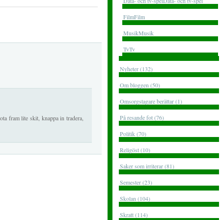
Data- och tv-spelData- och tv-spel
FilmFilm
MusikMusik
TvTv
Nyheter (132)
Om bloggen (50)
Omsorgstagare berättar (1)
På resande fot (76)
rota fram lite skit, knappa in tradera,
Politik (70)
Religöst (10)
Saker som irriterar (81)
Semester (23)
Skolan (104)
Skratt (114)