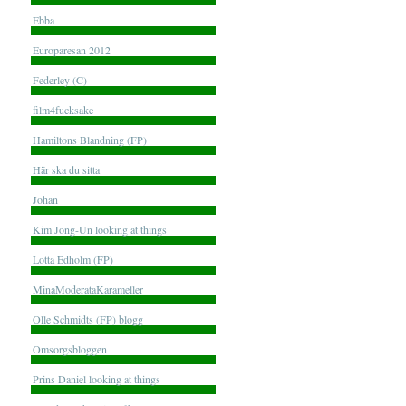
Ebba
Europaresan 2012
Federley (C)
film4fucksake
Hamiltons Blandning (FP)
Här ska du sitta
Johan
Kim Jong-Un looking at things
Lotta Edholm (FP)
MinaModerataKarameller
Olle Schmidts (FP) blogg
Omsorgsbloggen
Prins Daniel looking at things