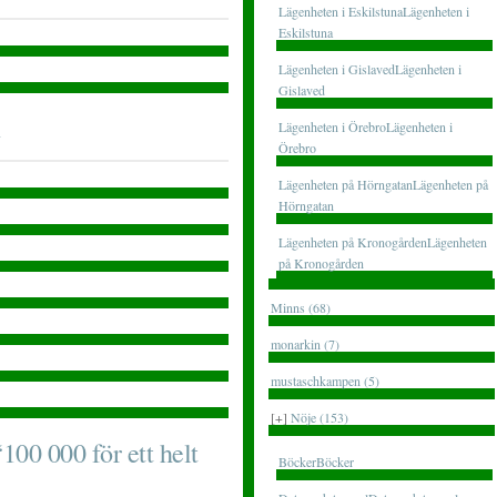
Lägenheten i EskilstunaLägenheten i
Eskilstuna
Lägenheten i GislavedLägenheten i
Gislaved
Lägenheten i ÖrebroLägenheten i
Örebro
Lägenheten på HörngatanLägenheten på
Hörngatan
Lägenheten på KronogårdenLägenheten
på Kronogården
Minns (68)
monarkin (7)
mustaschkampen (5)
[+]
Nöje (153)
100 000 för ett helt
BöckerBöcker