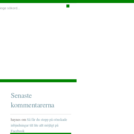
Senaste
kommentarerna
haynes om
Så får du stopp på oönskade
inbjudningar till lite allt möjligt på
Facebook