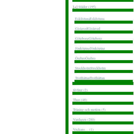
[+]
Städer (195)
EskilstunaEskilstuna
GislavedGislaved
GöteborgGöteborg
JönköpingJönköping
ÖrebroÖrebro
StockholmStockholm
TrollhättanTrollhättan
tävling (2)
Theo (48)
Träning och motion (5)
Vardagen (280)
Veckans… (1)