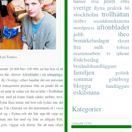
julen
humor
resa
ebba
sverige
flytta
praktik
bil
trollhättan
stockholm
örebro
socialdemokraterna
aftonbladet
wordpress
theo
jobb
bemärkelsedagar
skratt
fira
mdh
tobias
tv
examensarbete
iphone
lt på Tradera
födelsedag
biståndshandläggare
anerade 20 000 blev 100 000, nu har hon så att
familjen
politik
ken där, skriver
Aftonbladet i sin nätupplaga
.
sommar
göteborg
 då i Sverige, oftast handlar det om personer
blogga
handläggare
 transportera prylarna från en punkt till en
eskilstuna
tt antal år sedan var det en kille i Trollhättan
at, med på köpte följde såldes möbler, teve,
ttat flera tiotals mil bort och tyckte inte det
Kategorier
rna. Ute i Europa ser det annorlunda ut i vissa
 sig i flytten och det blir upp till varje ny
 man inte har med sig från en tidigare flytt,
Aktuellt (239)
d golv, väggar och dörrar. Tur att man oftast