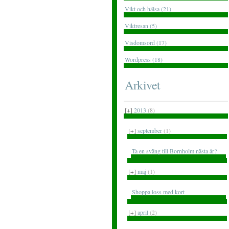
Vikt och hälsa (21)
Viktresan (5)
Visdomsord (17)
Wordpress (18)
Arkivet
[+]
2013
(8)
[+]
september
(1)
Ta en sväng till Bornholm nästa år?
[+]
maj
(1)
Shoppa loss med kort
[+]
april
(2)