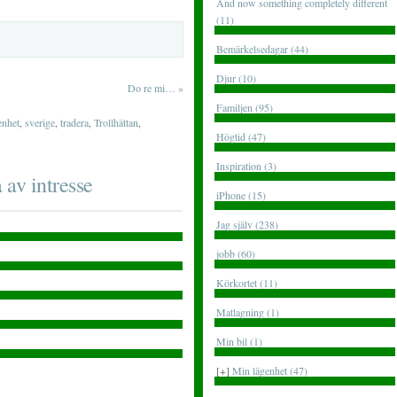
And now something completely different
(11)
Bemärkelsedagar (44)
Djur (10)
Do re mi…
»
Familjen (95)
enhet
,
sverige
,
tradera
,
Trollhättan
,
Högtid (47)
Inspiration (3)
 av intresse
iPhone (15)
Jag själv (238)
jobb (60)
Körkortet (11)
Matlagning (1)
Min bil (1)
[+]
Min lägenhet (47)