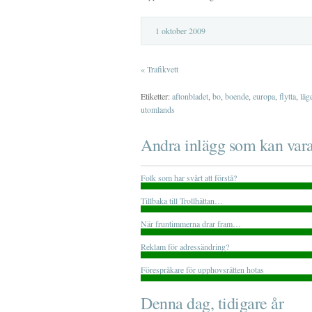
1 oktober 2009
«
Trafikvett
Etiketter:
aftonbladet
,
bo
,
boende
,
europa
,
flytta
,
läg
utomlands
Andra inlägg som kan vara
Folk som har svårt att förstå?
Tillbaka till Trollhättan…
När fruntimmerna drar fram…
Reklam för adressändring?
Förespråkare för upphovsrätten hotas
Denna dag, tidigare år