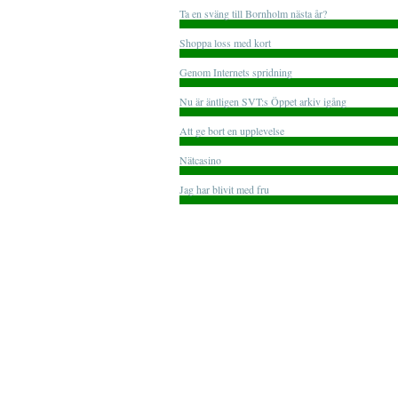
Ta en sväng till Bornholm nästa år?
Shoppa loss med kort
Genom Internets spridning
Nu är äntligen SVT:s Öppet arkiv igång
Att ge bort en upplevelse
Nätcasino
Jag har blivit med fru