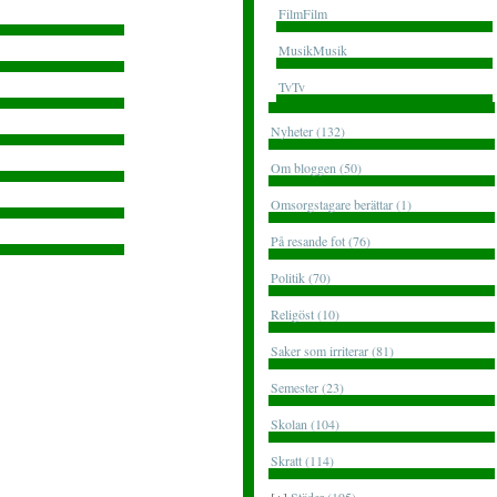
FilmFilm
MusikMusik
TvTv
Nyheter (132)
Om bloggen (50)
Omsorgstagare berättar (1)
På resande fot (76)
Politik (70)
Religöst (10)
Saker som irriterar (81)
Semester (23)
Skolan (104)
Skratt (114)