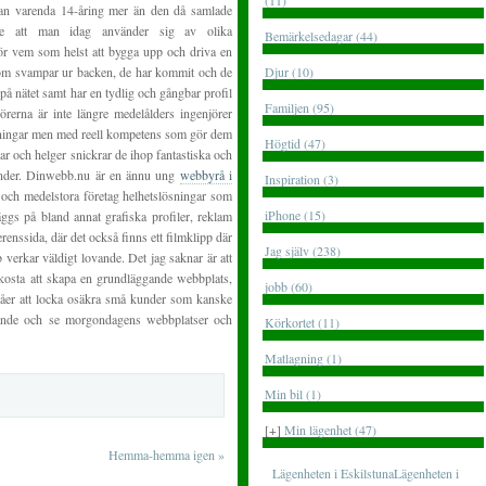
(11)
an varenda 14-åring mer än den då samlade
are att man idag använder sig av olika
Bemärkelsedagar (44)
 för vem som helst att bygga upp och driva en
om svampar ur backen, de har kommit och de
Djur (10)
ns på nätet samt har en tydlig och gångbar profil
Familjen (95)
örerna är inte längre medelålders ingenjörer
ldningar men med reell kompetens som gör dem
Högtid (47)
ar och helger snickrar de ihop fantastiska och
under. Dinwebb.nu är en ännu ung
webbyrå i
Inspiration (3)
 och medelstora företag helhetslösningar som
iPhone (15)
äggs på bland annat grafiska profiler, reklam
enssida, där det också finns ett filmklipp där
Jag själv (238)
erkar väldigt lovande. Det jag saknar är att
kosta att skapa en grundläggande webbplats,
jobb (60)
åer att locka osäkra små kunder som kanske
nande och se morgondagens webbplatser och
Körkortet (11)
Matlagning (1)
Min bil (1)
[+]
Min lägenhet (47)
Hemma-hemma igen
»
Lägenheten i EskilstunaLägenheten i