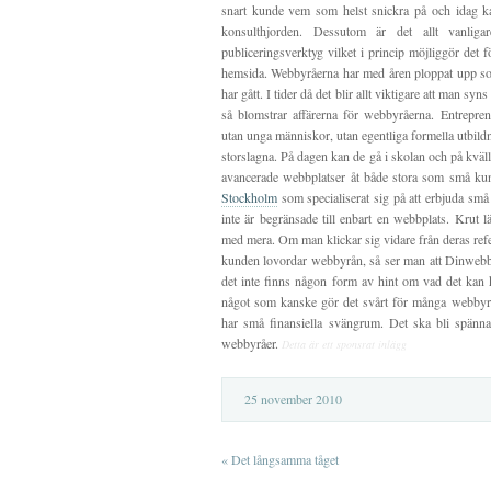
snart kunde vem som helst snickra på och idag k
konsulthjorden. Dessutom är det allt vanlig
publiceringsverktyg vilket i princip möjliggör det
hemsida. Webbyråerna har med åren ploppat upp s
har gått. I tider då det blir allt viktigare att man sy
så blomstrar affärerna för webbyråerna. Entrepren
utan unga människor, utan egentliga formella utbi
storslagna. På dagen kan de gå i skolan och på kväll
avancerade webbplatser åt både stora som små k
Stockholm
som specialiserat sig på att erbjuda små
inte är begränsade till enbart en webbplats. Krut l
med mera. Om man klickar sig vidare från deras refer
kunden lovordar webbyrån, så ser man att Dinwebb v
det inte finns någon form av hint om vad det kan 
något som kanske gör det svårt för många webbyr
har små finansiella svängrum. Det ska bli spän
webbyråer.
Detta är ett sponsrat inlägg
25 november 2010
«
Det långsamma tåget