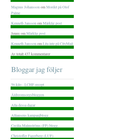
Magnus Johansson
om
Mordet på Olof
Palme
Kenneth Jansson
om
Märklig post
Jenny om
Märklig post
Kenneth Jansson
om
Lita inte på CityMail
Av totalt 437 kommentarer
Bloggar jag följer
56 kilo - LCHF-recept
Äldreomsorgsbloggen
Alla dessa dagar
Alliansens kampanjblogg
Cecilia Malmströms (FP) blogg
Christoffer Fagerberg (LUF)