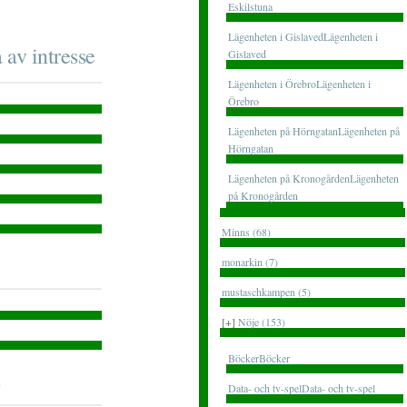
Eskilstuna
Lägenheten i GislavedLägenheten i
 av intresse
Gislaved
Lägenheten i ÖrebroLägenheten i
Örebro
Lägenheten på HörngatanLägenheten på
Hörngatan
Lägenheten på KronogårdenLägenheten
på Kronogården
Minns (68)
monarkin (7)
mustaschkampen (5)
[+]
Nöje (153)
BöckerBöcker
Data- och tv-spelData- och tv-spel