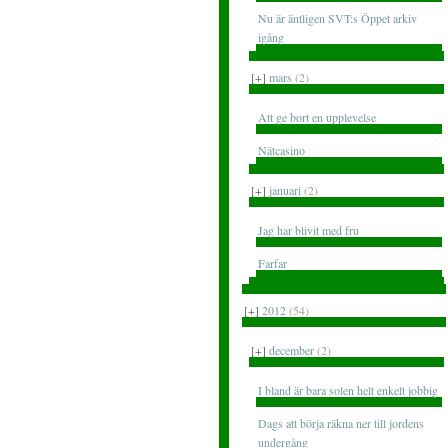
Nu är äntligen SVT:s Öppet arkiv
igång
[+]
mars
(2)
Att ge bort en upplevelse
Nätcasino
[+]
januari
(2)
Jag har blivit med fru
Farfar
[+]
2012
(54)
[+]
december
(2)
I bland är bara solen helt enkelt jobbig
Dags att börja räkna ner till jordens
undergång