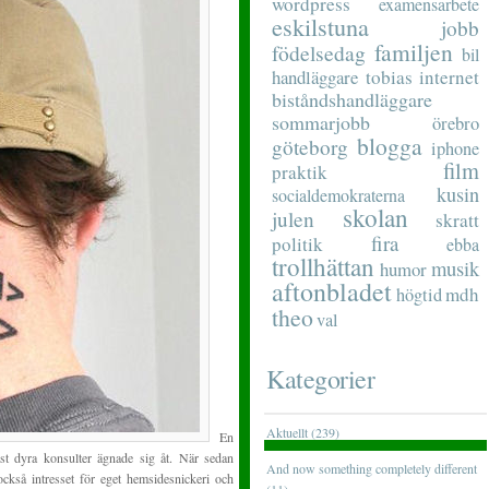
wordpress
examensarbete
eskilstuna
jobb
familjen
födelsedag
bil
handläggare
tobias
internet
biståndshandläggare
sommarjobb
örebro
blogga
göteborg
iphone
film
praktik
kusin
socialdemokraterna
skolan
julen
skratt
fira
politik
ebba
trollhättan
musik
humor
aftonbladet
mdh
högtid
theo
val
Kategorier
Aktuellt (239)
En
st dyra konsulter ägnade sig åt. När sedan
And now something completely different
också intresset för eget hemsidesnickeri och