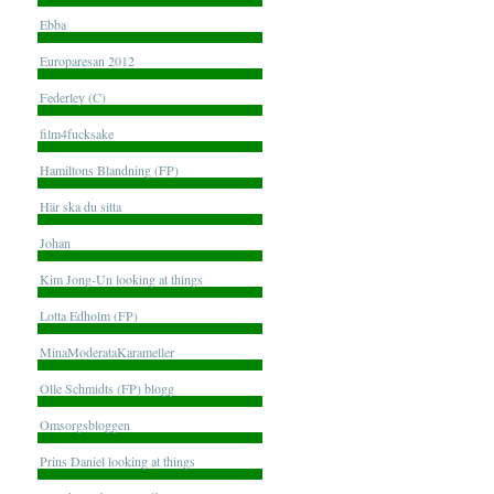
Ebba
Europaresan 2012
Federley (C)
film4fucksake
Hamiltons Blandning (FP)
Här ska du sitta
Johan
Kim Jong-Un looking at things
Lotta Edholm (FP)
MinaModerataKarameller
Olle Schmidts (FP) blogg
Omsorgsbloggen
Prins Daniel looking at things