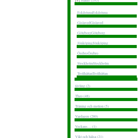
[+]
Städer (195)
EskilstunaEskilstuna
GislavedGislaved
GöteborgGöteborg
JönköpingJönköping
ÖrebroÖrebro
StockholmStockholm
TrollhättanTrollhättan
tävling (2)
Theo (48)
Träning och motion (5)
Vardagen (280)
Veckans… (1)
Vikt och hälsa (21)