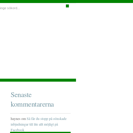
Senaste
kommentarerna
haynes om
Så får du stopp på oönskade
inbjudningar till lite allt möjligt på
Facebook