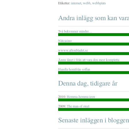
Etiketter:
internet
,
webb
,
webbplats
Andra inlägg som kan vara
Två bekymmer mindre…
Nätcasino
wwww.aftonbladet.se
Ännu långt i från att vara den mest kompletta
Handla hemifrån soffan
Denna dag, tidigare år
2010:
Hemma-hemma igen
2009:
The man of steel
Senaste inläggen i bloggen