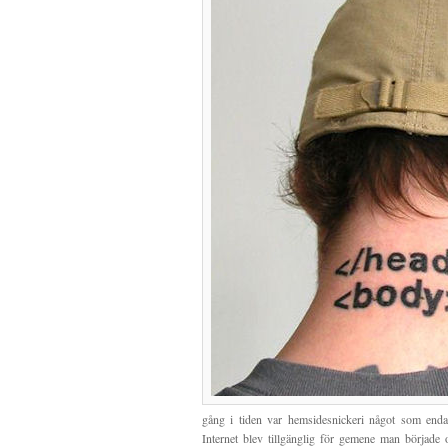
gång i tiden var hemsidesnickeri något som enda
Internet blev tillgänglig för gemene man började 