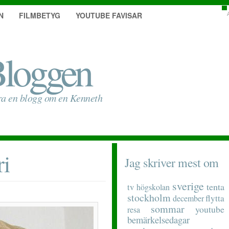
N
FILMBETYG
YOUTUBE FAVISAR
loggen
ra en blogg om en Kenneth
ri
Jag skriver mest om
sverige
tenta
tv
högskolan
stockholm
flytta
december
sommar
youtube
resa
bemärkelsedagar