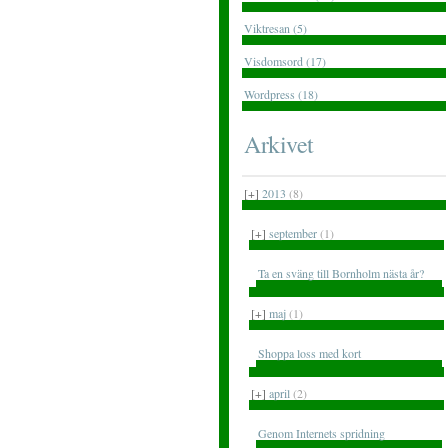
Viktresan (5)
Visdomsord (17)
Wordpress (18)
Arkivet
[+]
2013
(8)
[+]
september
(1)
Ta en sväng till Bornholm nästa år?
[+]
maj
(1)
Shoppa loss med kort
[+]
april
(2)
Genom Internets spridning