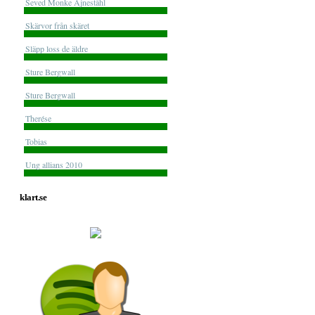
Seved Monke Ajneståhl
Skärvor från skäret
Släpp loss de äldre
Sture Bergwall
Sture Bergwall
Therése
Tobias
Ung allians 2010
klart.se