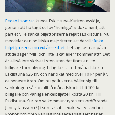
Redan i somras
kunde Eskilstuna-Kuriren avslöja,
genom att ha tagit del av "hemliga" S-dokument, att
partiet ville sänka biljettpriserna rejält i Eskilstuna. Nu
meddelar den politiska majoriteten att de vill
sänka
biljettpriserna nu vid årsskiftet
. Det jag fastnar på är
att de säger "vill" och inte "ska" eller "kommer att". Det
är alltså inte skrivet i sten utan det finns en lite
lulligare formulering. I dag kostar ett månadskort i
Eskilstuna 625 kr, och har ökat med över 10 kr per år,
de senaste åren. Om nu politikerna håller sig till
sänkningen så kan alltså månadskortet bli 100 kr
billigare och vanliga enkelbiljetter kosta 20 kr. Till
Eskilstuna-Kuriren sa kommunstyrelsens ordförande
Jimmy Jansson (S) i somras att "exakt var vi landar i
kronor och ören kan jag inte säga i dag. Det här är