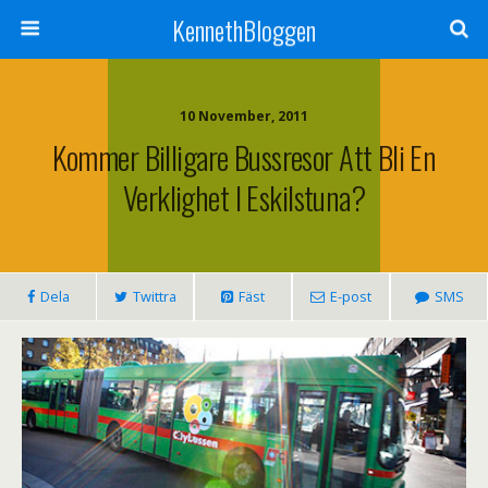
KennethBloggen
10 November, 2011
Kommer Billigare Bussresor Att Bli En
Verklighet I Eskilstuna?
Dela
Twittra
Fäst
E-post
SMS