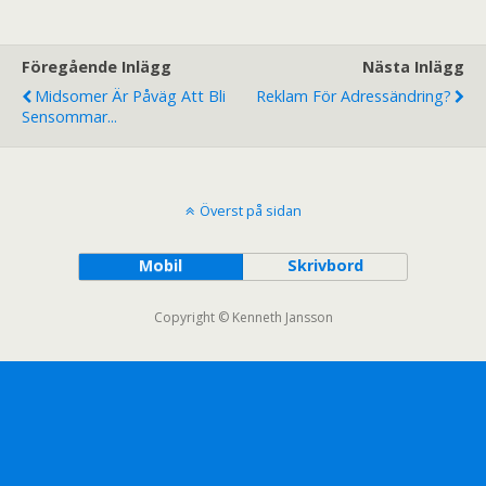
Föregående Inlägg
Nästa Inlägg
Midsomer Är Påväg Att Bli
Reklam För Adressändring?
Sensommar...
Överst på sidan
Mobil
Skrivbord
Copyright © Kenneth Jansson