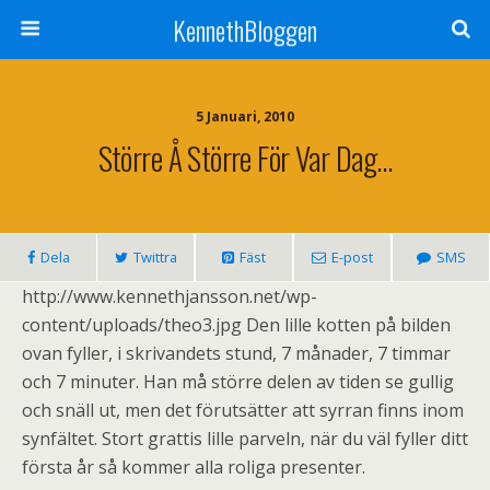
KennethBloggen
5 Januari, 2010
Större Å Större För Var Dag…
Dela
Twittra
Fäst
E-post
SMS
http://www.kennethjansson.net/wp-
content/uploads/theo3.jpg Den lille kotten på bilden
ovan fyller, i skrivandets stund, 7 månader, 7 timmar
och 7 minuter. Han må större delen av tiden se gullig
och snäll ut, men det förutsätter att syrran finns inom
synfältet. Stort grattis lille parveln, när du väl fyller ditt
första år så kommer alla roliga presenter.