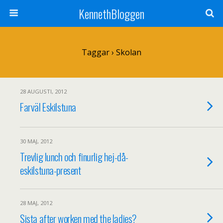
KennethBloggen
Taggar › Skolan
28 AUGUSTI, 2012
Farväl Eskilstuna
30 MAJ, 2012
Trevlig lunch och finurlig hej-då-
eskilstuna-present
28 MAJ, 2012
Sista after worken med the ladies?