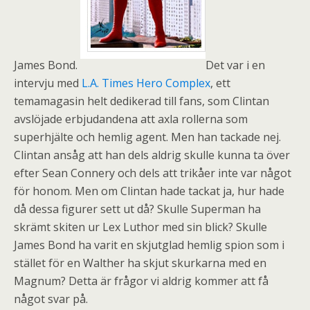
James Bond.
Det var i en
intervju med
L.A. Times Hero Complex
, ett
temamagasin helt dedikerad till fans, som Clintan
avslöjade erbjudandena att axla rollerna som
superhjälte och hemlig agent. Men han tackade nej.
Clintan ansåg att han dels aldrig skulle kunna ta över
efter Sean Connery och dels att trikåer inte var något
för honom. Men om Clintan hade tackat ja, hur hade
då dessa figurer sett ut då? Skulle Superman ha
skrämt skiten ur Lex Luthor med sin blick? Skulle
James Bond ha varit en skjutglad hemlig spion som i
stället för en Walther ha skjut skurkarna med en
Magnum? Detta är frågor vi aldrig kommer att få
något svar på.