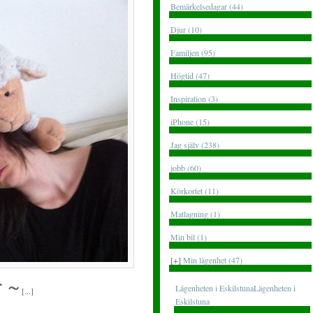
Bemärkelsedagar (44)
Djur (10)
Familjen (95)
Högtid (47)
Inspiration (3)
iPhone (15)
Jag själv (238)
jobb (60)
Körkortet (11)
Matlagning (1)
Min bil (1)
[+]
Min lägenhet (47)
r ~
Lägenheten i EskilstunaLägenheten i
[...]
Eskilstuna