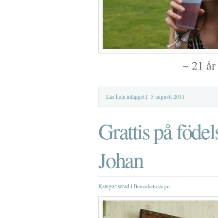
~ 21 år
Läs hela inlägget
|
5 augusti 2011
Grattis på föde
Johan
Kategoriserad i
Bemärkelsedagar