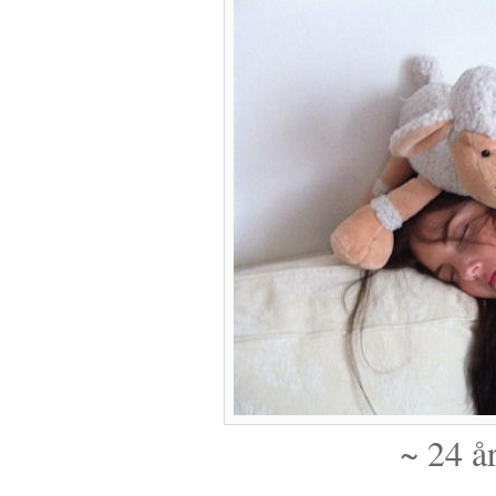
~ 24 å