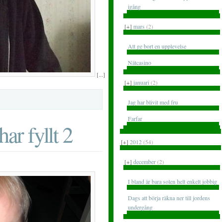
igång
[+]
mars
(2)
Att ge bort en upplevelse
Nätcasino
[...]
[+]
januari
(2)
Jag har blivit med fru
Farfar
har fyllt 2
[+]
2012
(54)
[+]
december
(2)
I bland är bara solen helt enkelt jobbig
Dags att börja räkna ner till jordens
undergång