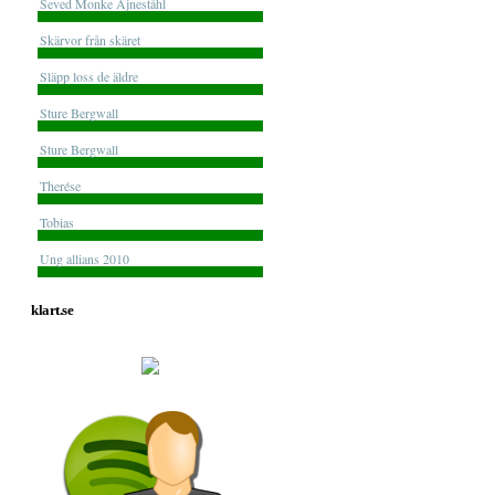
Seved Monke Ajneståhl
Skärvor från skäret
Släpp loss de äldre
Sture Bergwall
Sture Bergwall
Therése
Tobias
Ung allians 2010
klart.se