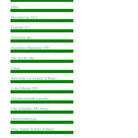
Ebba
Europaresan 2012
Federley (C)
film4fucksake
Hamiltons Blandning (FP)
Här ska du sitta
Johan
Kim Jong-Un looking at things
Lotta Edholm (FP)
MinaModerataKarameller
Olle Schmidts (FP) blogg
Omsorgsbloggen
Prins Daniel looking at things