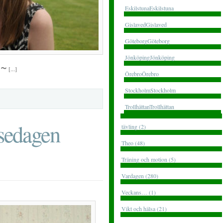
EskilstunaEskilstuna
GislavedGislaved
GöteborgGöteborg
JönköpingJönköping
 ~
[...]
ÖrebroÖrebro
StockholmStockholm
TrollhättanTrollhättan
lsedagen
tävling (2)
Theo (48)
Träning och motion (5)
Vardagen (280)
Veckans… (1)
Vikt och hälsa (21)