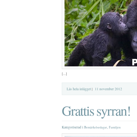
[...]
Läs hela inlägget
|
11 november 2012
Grattis syrran!
Kategoriserad i
,
Bemärkelsedagar
Familjen