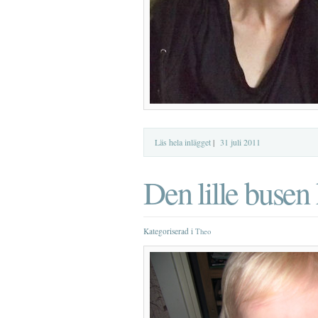
Läs hela inlägget
|
31 juli 2011
Den lille busen 
Kategoriserad i
Theo