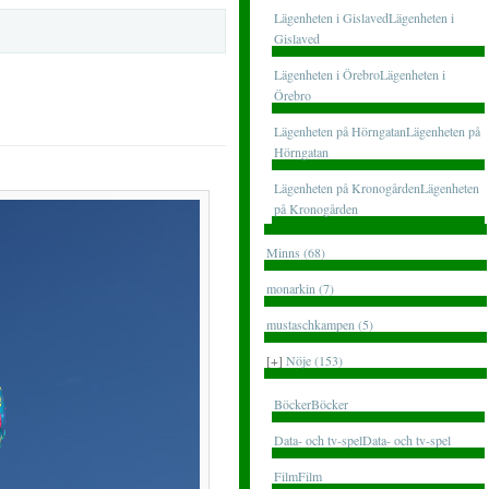
Lägenheten i GislavedLägenheten i
Gislaved
Lägenheten i ÖrebroLägenheten i
Örebro
Lägenheten på HörngatanLägenheten på
Hörngatan
Lägenheten på KronogårdenLägenheten
på Kronogården
Minns (68)
monarkin (7)
mustaschkampen (5)
[+]
Nöje (153)
BöckerBöcker
Data- och tv-spelData- och tv-spel
FilmFilm