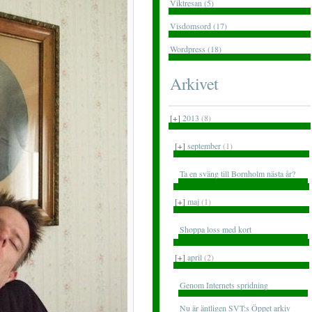
Viktresan (5)
Visdomsord (17)
Wordpress (18)
Arkivet
[+]
2013
(8)
[+]
september
(1)
Ta en sväng till Bornholm nästa år?
[+]
maj
(1)
Shoppa loss med kort
[+]
april
(2)
Genom Internets spridning
Nu är äntligen SVT:s Öppet arkiv