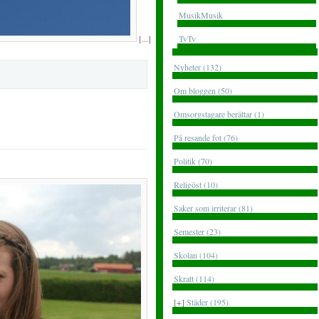
MusikMusik
[...]
TvTv
Nyheter (132)
Om bloggen (50)
Omsorgstagare berättar (1)
På resande fot (76)
Politik (70)
Religöst (10)
Saker som irriterar (81)
Semester (23)
Skolan (104)
Skratt (114)
[+]
Städer (195)