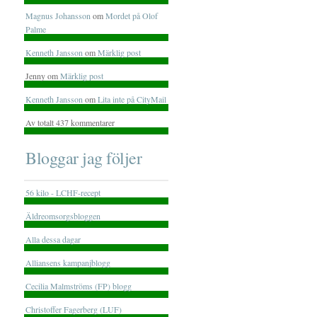
Magnus Johansson
om
Mordet på Olof
Palme
Kenneth Jansson
om
Märklig post
Jenny om
Märklig post
Kenneth Jansson
om
Lita inte på CityMail
Av totalt 437 kommentarer
Bloggar jag följer
56 kilo - LCHF-recept
Äldreomsorgsbloggen
Alla dessa dagar
Alliansens kampanjblogg
Cecilia Malmströms (FP) blogg
Christoffer Fagerberg (LUF)