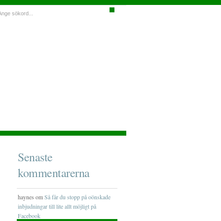
Senaste
kommentarerna
haynes om
Så får du stopp på oönskade
inbjudningar till lite allt möjligt på
Facebook