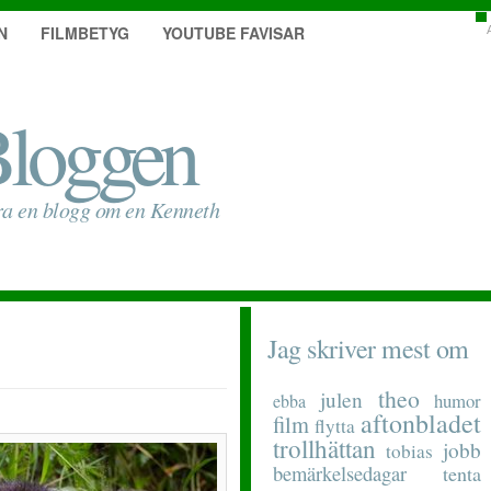
N
FILMBETYG
YOUTUBE FAVISAR
loggen
ra en blogg om en Kenneth
Jag skriver mest om
theo
julen
humor
ebba
aftonbladet
film
flytta
trollhättan
jobb
tobias
bemärkelsedagar
tenta