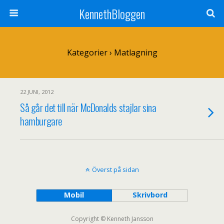
KennethBloggen
Kategorier ›
Matlagning
22 JUNI, 2012
Så går det till när McDonalds stajlar sina
hamburgare
Överst på sidan
Mobil
Skrivbord
Copyright © Kenneth Jansson