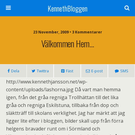
KennethBloggen
23 November, 2009 • 3 Kommentarer
Välkommen Hem…
Dela
Twittra
Fäst
E-post
SMS
http://www.kennethjansson.net/wp-
content/uploads/lashorna.jpg Då vart man hemma
igen, från det gråa regniga Trollhättan till det lika
gråa och regniga Eskilstuna, tillbaka från dop och
släktträff till skolans verklighet. Jag har märkt att jag
ligger lite efter i bloggen, bilder skall upp från förra
helgens bravader runt om i Sörmland och