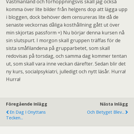
Västmanland och förhoppningsvis skall jag också
komma över lite bilder från helgens dop att lägga upp
i bloggen, dock behöver dem censureras lite då de
senaste veckornas dåliga kosthållning gått ut över
min skjortas passform =) Nu börjar denna kursen nå
sin slutspurt. I morgon skall gruppen träffas för de
sista småfilandena på grupparbetet, som skall
redovisas på torsdag, och samma dag kommer tentan
ut, som skall vara inne veckan därefter. Sedan blir det
ny kurs, socialpsykiatri, julledigt och nytt läsår. Hurra!
Hurra!
Föregående Inlägg
Nästa Inlägg
En Dag I Onyttans
Och Betyget Blev...
Tecken...