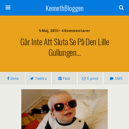
KennethBloggen
5 Maj, 2010 • 4 Kommentarer
Går Inte Att Sluta Se På Den Lille
Gullungen…
Dela
Twittra
Fäst
E-post
SMS