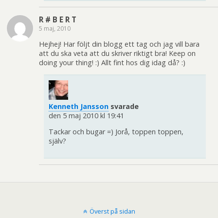
R # B E R T
5 maj, 2010
Hejhej! Har följt din blogg ett tag och jag vill bara
att du ska veta att du skriver riktigt bra! Keep on
doing your thing! :) Allt fint hos dig idag då? :)
Kenneth Jansson
svarade
den 5 maj 2010 kl 19:41
Tackar och bugar =) Jorå, toppen toppen,
själv?
Överst på sidan