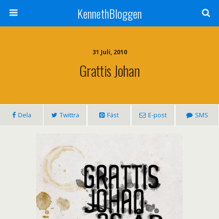
KennethBloggen
31 Juli, 2010
Grattis Johan
Dela
Twittra
Fäst
E-post
SMS