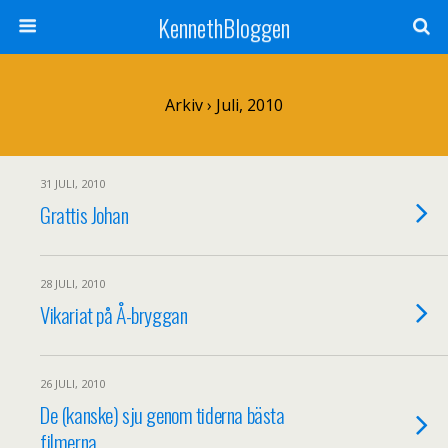
KennethBloggen
Arkiv › Juli, 2010
31 JULI, 2010
Grattis Johan
28 JULI, 2010
Vikariat på Å-bryggan
26 JULI, 2010
De (kanske) sju genom tiderna bästa
filmerna