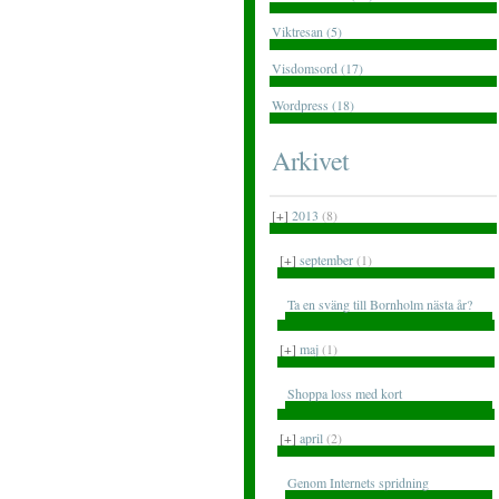
Viktresan (5)
Visdomsord (17)
Wordpress (18)
Arkivet
[+]
2013
(8)
[+]
september
(1)
Ta en sväng till Bornholm nästa år?
[+]
maj
(1)
Shoppa loss med kort
[+]
april
(2)
Genom Internets spridning