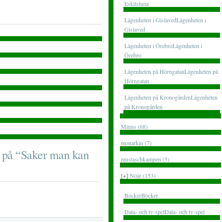
Eskilstuna
Lägenheten i GislavedLägenheten i
Gislaved
Lägenheten i ÖrebroLägenheten i
Örebro
Lägenheten på HörngatanLägenheten på
Hörngatan
Lägenheten på KronogårdenLägenheten
på Kronogården
Minns (68)
monarkin (7)
 på “Saker man kan
mustaschkampen (5)
[+]
Nöje (153)
BöckerBöcker
Data- och tv-spelData- och tv-spel