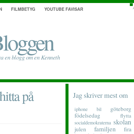
N
FILMBETYG
YOUTUBE FAVISAR
loggen
ra en blogg om en Kenneth
itta på
Jag skriver mest om
göteborg
iphone
bil
födelsedag
flytta
skolan
socialdemokraterna
familjen
julen
fira