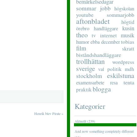
bemärkelsedagar
sommar
jobb
högskolan
youtube
sommarjobb
aftonbladet
högtid
kusin
handläggare
örebro
theo
musik
tv
internet
humor
tobias
ebba
december
film
skratt
biståndshandläggare
trollhättan
wordpress
sverige
politik
mdh
val
eskilstuna
stockholm
tenta
examensarbete
resa
blogga
praktik
Kategorier
Henrik blev Pirate
»
Aktuellt (239)
And now something completely different