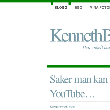
BLOGG
EGO
MINA FOTO
KennethB
Helt enkelt ba
Saker man kan h
YouTube…
Kategoriserad i
Skratt