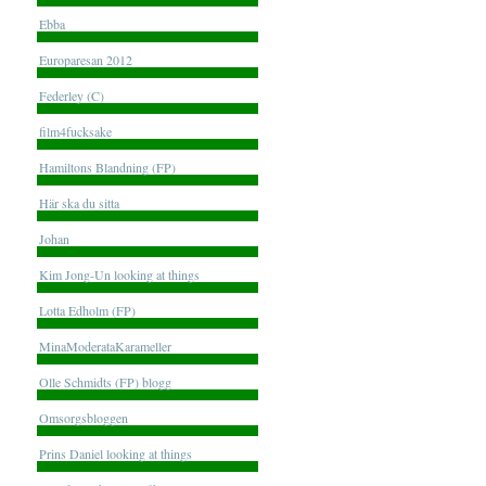
Ebba
Europaresan 2012
Federley (C)
film4fucksake
Hamiltons Blandning (FP)
Här ska du sitta
Johan
Kim Jong-Un looking at things
Lotta Edholm (FP)
MinaModerataKarameller
Olle Schmidts (FP) blogg
Omsorgsbloggen
Prins Daniel looking at things