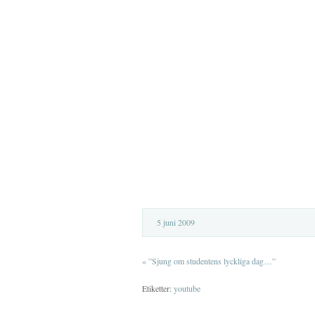
5 juni 2009
«
”Sjung om studentens lyckliga dag…”
Etiketter:
youtube