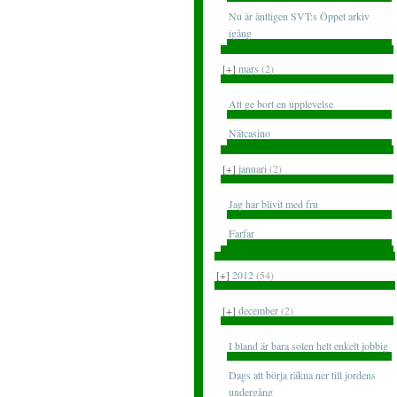
Nu är äntligen SVT:s Öppet arkiv
igång
[+]
mars
(2)
Att ge bort en upplevelse
Nätcasino
[+]
januari
(2)
Jag har blivit med fru
Farfar
[+]
2012
(54)
[+]
december
(2)
I bland är bara solen helt enkelt jobbig
Dags att börja räkna ner till jordens
undergång