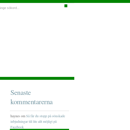
Senaste
kommentarerna
haynes om
Så får du stopp på oönskade
inbjudningar till lite allt möjligt på
Facebook