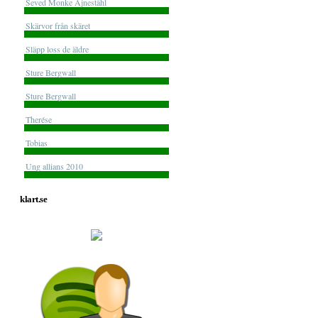
Seved Monke Ajneståhl
Skärvor från skäret
Släpp loss de äldre
Sture Bergwall
Sture Bergwall
Therése
Tobias
Ung allians 2010
klart.se