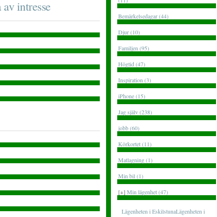
(11)
 av intresse
Bemärkelsedagar (44)
Djur (10)
Familjen (95)
Högtid (47)
Inspiration (3)
iPhone (15)
Jag själv (238)
jobb (60)
Körkortet (11)
Matlagning (1)
Min bil (1)
[+]
Min lägenhet (47)
Lägenheten i EskilstunaLägenheten i