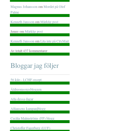
Magnus Johansson
om
Mordet på Olof
Palme
Kenneth Jansson
om
Märklig post
Jenny om
Märklig post
Kenneth Jansson
om
Lita inte på CityMail
Av totalt 437 kommentarer
Bloggar jag följer
56 kilo - LCHF-recept
Äldreomsorgsbloggen
Alla dessa dagar
Alliansens kampanjblogg
Cecilia Malmströms (FP) blogg
Christoffer Fagerberg (LUF)