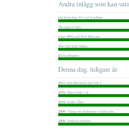
Andra inlägg som kan vara
Det bästa från 2011 på YouTube
The man of steel
Jones BBQ and Foot Massage
They just keep falling…
Bästa reklamen
Denna dag, tidigare år
2011:
Den lille busen har fyllt 2
2010:
Theo fyllde 1 år…
2010:
Grattis Theo
2009:
”Sjung om studentens lyckliga dag…”
2009:
Äntligen morbror…