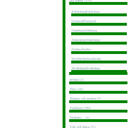
[+]
Städer (195)
EskilstunaEskilstuna
GislavedGislaved
GöteborgGöteborg
JönköpingJönköping
ÖrebroÖrebro
StockholmStockholm
TrollhättanTrollhättan
tävling (2)
Theo (48)
Träning och motion (5)
Vardagen (280)
Veckans… (1)
Vikt och hälsa (21)