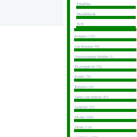
FilmFilm
MusikMusik
TvTv
Nyheter (132)
Om bloggen (50)
Omsorgstagare berättar (1)
På resande fot (76)
Politik (70)
Religöst (10)
Saker som irriterar (81)
Semester (23)
Skolan (104)
Skratt (114)