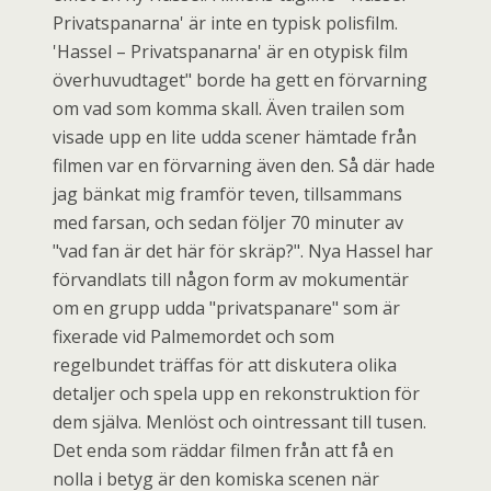
Privatspanarna' är inte en typisk polisfilm.
'Hassel – Privatspanarna' är en otypisk film
överhuvudtaget" borde ha gett en förvarning
om vad som komma skall. Även trailen som
visade upp en lite udda scener hämtade från
filmen var en förvarning även den. Så där hade
jag bänkat mig framför teven, tillsammans
med farsan, och sedan följer 70 minuter av
"vad fan är det här för skräp?". Nya Hassel har
förvandlats till någon form av mokumentär
om en grupp udda "privatspanare" som är
fixerade vid Palmemordet och som
regelbundet träffas för att diskutera olika
detaljer och spela upp en rekonstruktion för
dem själva. Menlöst och ointressant till tusen.
Det enda som räddar filmen från att få en
nolla i betyg är den komiska scenen när