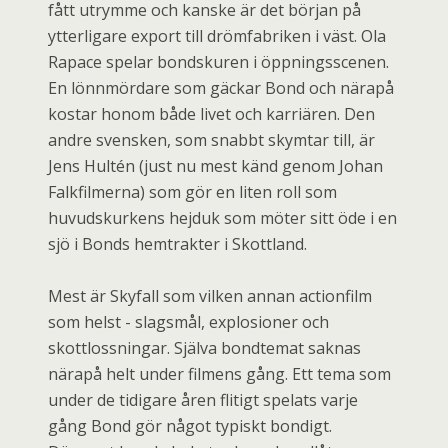
fått utrymme och kanske är det början på
ytterligare export till drömfabriken i väst. Ola
Rapace spelar bondskuren i öppningsscenen.
En lönnmördare som gäckar Bond och närapå
kostar honom både livet och karriären. Den
andre svensken, som snabbt skymtar till, är
Jens Hultén (just nu mest känd genom Johan
Falkfilmerna) som gör en liten roll som
huvudskurkens hejduk som möter sitt öde i en
sjö i Bonds hemtrakter i Skottland.
Mest är Skyfall som vilken annan actionfilm
som helst - slagsmål, explosioner och
skottlossningar. Själva bondtemat saknas
närapå helt under filmens gång. Ett tema som
under de tidigare åren flitigt spelats varje
gång Bond gör något typiskt bondigt.