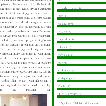
(11)
 påkostat. "Det ska vara en fröjd för ögat och
Bemärkelsedagar (44)
nske skulle ha sagt. Kanske fyller badrummet
e, ett sätt att visa att jag har såpass mycket
Djur (10)
Aspenbad är ett företag som satsat extra mycket
igare rum genom en rad både snygga men också
Familjen (95)
 vilket ökar avsevärt möjligheterna att bygga
verka på dess praktiska funktioner. Det måste
Högtid (47)
derskåp kan hela badrummet få en ny atmosfär.
Inspiration (3)
ger ned så mycket tid och pengar på att göra om
hur mitt badrum (jag bor trots allt i en tråkig
iPhone (15)
le se ut efter att jag satt in några av dem
y atmosfär skulle badrummet få? Och vilken
Jag själv (238)
över att utedassen närapå är utrotade, även om
glad över att jag inte måste bada i en balja ute
jobb (60)
glad över att jag inte måste spendera en mindre
Körkortet (11)
med harmoni för både kropp och själ, utan att
 form av ett gäng värmeljus och släckt lampa i
Matlagning (1)
de badkar från 90-talet. Men någonstans i
er mig bort till en tillvaro med ett betydligt
Min bil (1)
um med personlig stil.
[+]
Min lägenhet (47)
Lägenheten i EskilstunaLägenheten i