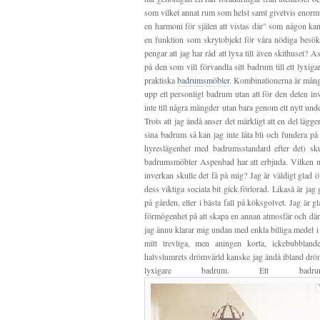
som vilket annat rum som helst samt givetvis enormt
en harmoni för själen att vistas där" som någon ka
en funktion som skrytobjekt för våra nödiga besökar
pengar att jag har råd att lyxa till även skithuset? 
på den som vill förvandla sitt badrum till ett lyx
praktiska
badrumsmöbler
. Kombinationerna är många
upp ett personligt badrum utan att för den delen in
inte till några mängder utan bara genom ett nytt un
Trots att jag ändå anser det märkligt att en del läg
sina badrum så kan jag inte låta bli och fundera på 
hyreslägenhet med badrumsstandard efter det) skul
badrumsmöbler Aspenbad har att erbjuda. Vilken n
inverkan skulle det få på mig? Jag är väldigt glad 
dess viktiga sociala bit gick förlorad. Likaså är jag 
på gården, eller i bästa fall på köksgolvet. Jag är 
förmögenhet på att skapa en annan atmosfär och där
jag ännu klarar mig undan med enkla billiga medel i
mitt trevliga, men aningen korta, ickebubblan
halvslumrets drömvärld kanske jag ändå ibland drömm
lyxigare badrum. Ett badr