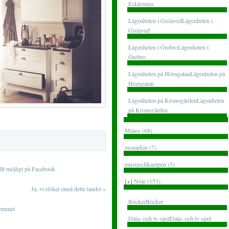
Eskilstuna
Lägenheten i GislavedLägenheten i
Gislaved
Lägenheten i ÖrebroLägenheten i
Örebro
Lägenheten på HörngatanLägenheten på
Hörngatan
Lägenheten på KronogårdenLägenheten
på Kronogården
Minns (68)
monarkin (7)
mustaschkampen (5)
allt möjligt på Facebook
[+]
Nöje (153)
Ja, vi elsker ennå dette landet
»
BöckerBöcker
hemmet
Data- och tv-spelData- och tv-spel