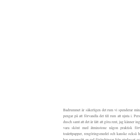
Badrummet är säkerligen det rum vi spenderar minst
pengar på att förvandla det till rum att njuta i. Pe
dusch samt att det är lätt att göra rent, jag känner in
vara skönt med åtminstone någon praktisk för
toalettpapper, rengöringsmedel och kanske också
har genomgått en rad förändringar från utedasset och 