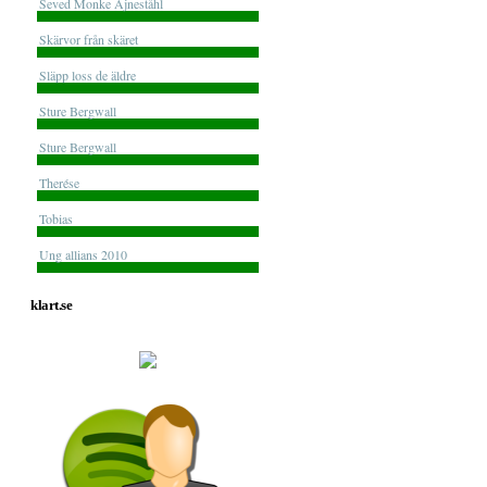
Seved Monke Ajneståhl
Skärvor från skäret
Släpp loss de äldre
Sture Bergwall
Sture Bergwall
Therése
Tobias
Ung allians 2010
klart.se