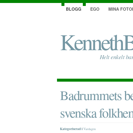
BLOGG
EGO
MINA FOTO
KennethB
Helt enkelt ba
Badrummets bet
svenska folkh
Kategoriserad i
Vardagen