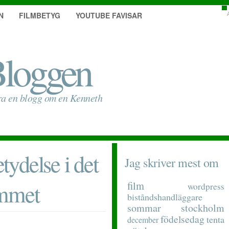
N
FILMBETYG
YOUTUBE FAVISAR
loggen
ra en blogg om en Kenneth
ydelse i det
Jag skriver mest om
emmet
film
wordpress
biståndshandläggare
sommar
stockholm
födelsedag
tenta
december