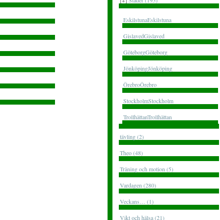
[+]
Städer (195)
EskilstunaEskilstuna
GislavedGislaved
GöteborgGöteborg
JönköpingJönköping
ÖrebroÖrebro
StockholmStockholm
TrollhättanTrollhättan
tävling (2)
Theo (48)
Träning och motion (5)
Vardagen (280)
Veckans… (1)
Vikt och hälsa (21)