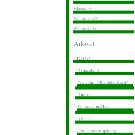
Viktresan (5)
Visdomsord (17)
Wordpress (18)
Arkivet
[+]
2013
(8)
[+]
september
(1)
Ta en sväng till Bornholm nästa år?
[+]
maj
(1)
Shoppa loss med kort
[+]
april
(2)
Genom Internets spridning