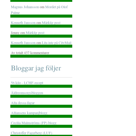
Magnus Johansson
om
Mordet på Olof
Palme
Kenneth Jansson
om
Märklig post
Jenny om
Märklig post
Kenneth Jansson
om
Lita inte på CityMail
Av totalt 437 kommentarer
Bloggar jag följer
56 kilo - LCHF-recept
Äldreomsorgsbloggen
Alla dessa dagar
Alliansens kampanjblogg
Cecilia Malmströms (FP) blogg
Christoffer Fagerberg (LUF)