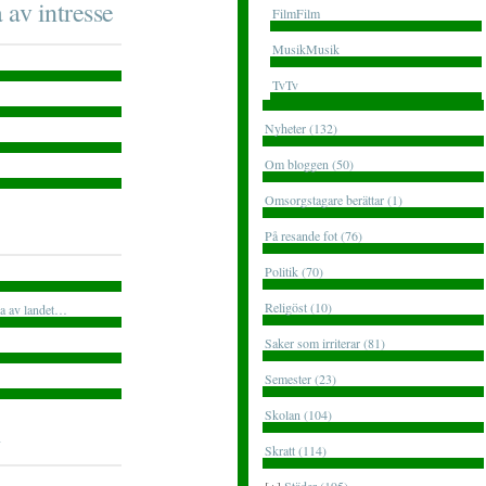
 av intresse
FilmFilm
MusikMusik
TvTv
Nyheter (132)
Om bloggen (50)
Omsorgstagare berättar (1)
På resande fot (76)
Politik (70)
Religöst (10)
rna av landet…
Saker som irriterar (81)
Semester (23)
Skolan (104)
Skratt (114)