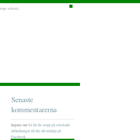
Senaste
kommentarerna
haynes om
Så får du stopp på oönskade
inbjudningar till lite allt möjligt på
Facebook