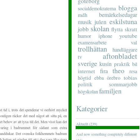
göteborg
blogga
socialdemokraterna
bemärkelsedagar
mdh
eskilstuna
musik
julen
skolan
jobb
flytta
skratt
youtube
humor
iphone
examensarbete
val
trollhättan
handläggare
aftonbladet
tv
sverige
kusin
praktik
bil
theo
fira
internet
resa
tobias
högtid
ebba
örebro
sommarjobb
politik
familjen
högskolan
Kategorier
 tid i, trots det spenderar vi oerhört mycket
rsonligen räcker det med något att sitta på, en
get behov av att lyxa till det. Men visst kan det
Aktuellt (239)
varing i badrummet för sådant som extra
 handdukar. Det svenska folkhemmets badrum
And now something completely different
baljan på gården till att i dag vara lika stora