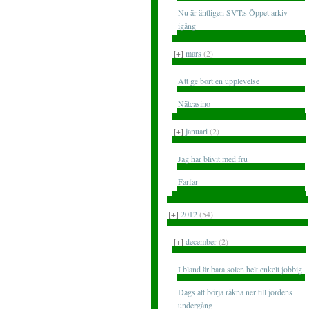
Nu är äntligen SVT:s Öppet arkiv
igång
[+]
mars
(2)
Att ge bort en upplevelse
Nätcasino
[+]
januari
(2)
Jag har blivit med fru
Farfar
[+]
2012
(54)
[+]
december
(2)
I bland är bara solen helt enkelt jobbig
Dags att börja räkna ner till jordens
undergång