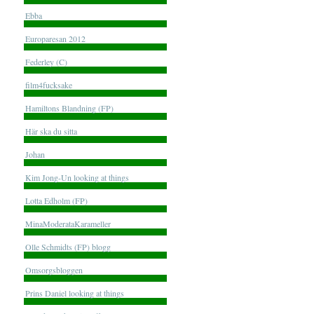
Ebba
Europaresan 2012
Federley (C)
film4fucksake
Hamiltons Blandning (FP)
Här ska du sitta
Johan
Kim Jong-Un looking at things
Lotta Edholm (FP)
MinaModerataKarameller
Olle Schmidts (FP) blogg
Omsorgsbloggen
Prins Daniel looking at things