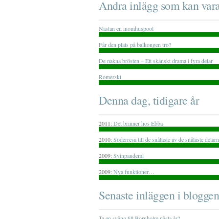
Andra inlägg som kan vara
Nästan en inomhuspool
Får den plats på balkongen tro?
De nakna brösten – Ett skånskt drama i fyra delar
Romerskt
Denna dag, tidigare år
2011:
Det brinner hos Ebba
2010:
Söderresa till de snålaste av de snålaste dela
2009:
Svinpandemi
2009:
Nya funktioner…
Senaste inläggen i bloggen
Ta en sväng till Bornholm nästa år?