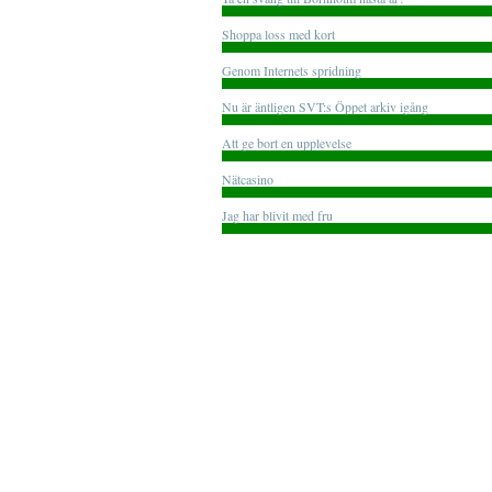
Shoppa loss med kort
Genom Internets spridning
Nu är äntligen SVT:s Öppet arkiv igång
Att ge bort en upplevelse
Nätcasino
Jag har blivit med fru