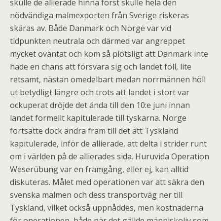
skulle de allierade hinna först skulle hela den
nödvändiga malmexporten från Sverige riskeras
skäras av. Både Danmark och Norge var vid
tidpunkten neutrala och därmed var angreppet
mycket oväntat och kom så plötsligt att Danmark inte
hade en chans att försvara sig och landet föll, lite
retsamt, nästan omedelbart medan norrmännen höll
ut betydligt längre och trots att landet i stort var
ockuperat dröjde det ända till den 10:e juni innan
landet formellt kapitulerade till tyskarna. Norge
fortsatte dock ändra fram till det att Tyskland
kapitulerade, inför de allierade, att delta i strider runt
om i världen på de allierades sida. Huruvida Operation
Weserübung var en framgång, eller ej, kan alltid
diskuteras. Målet med operationen var att säkra den
svenska malmen och dess transportväg ner till
Tyskland, vilket också uppnåddes, men kostnaderna
för operationen, både när det gällde människoliv som