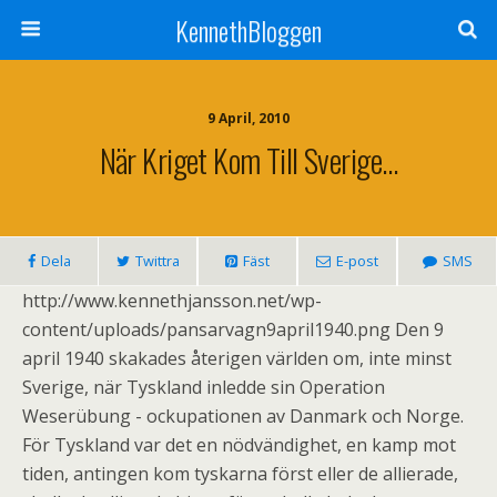
KennethBloggen
9 April, 2010
När Kriget Kom Till Sverige…
Dela
Twittra
Fäst
E-post
SMS
http://www.kennethjansson.net/wp-
content/uploads/pansarvagn9april1940.png Den 9
april 1940 skakades återigen världen om, inte minst
Sverige, när Tyskland inledde sin Operation
Weserübung - ockupationen av Danmark och Norge.
För Tyskland var det en nödvändighet, en kamp mot
tiden, antingen kom tyskarna först eller de allierade,