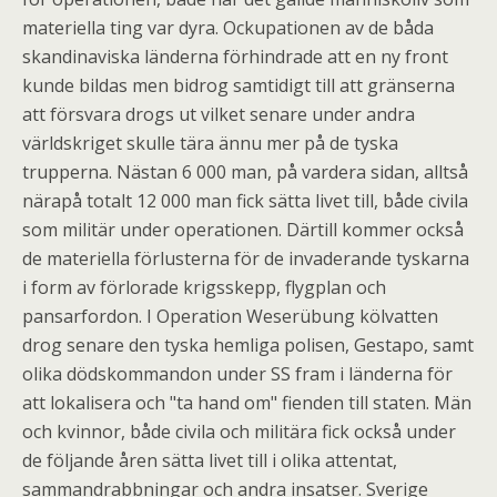
materiella ting var dyra. Ockupationen av de båda
skandinaviska länderna förhindrade att en ny front
kunde bildas men bidrog samtidigt till att gränserna
att försvara drogs ut vilket senare under andra
världskriget skulle tära ännu mer på de tyska
trupperna. Nästan 6 000 man, på vardera sidan, alltså
närapå totalt 12 000 man fick sätta livet till, både civila
som militär under operationen. Därtill kommer också
de materiella förlusterna för de invaderande tyskarna
i form av förlorade krigsskepp, flygplan och
pansarfordon. I Operation Weserübung kölvatten
drog senare den tyska hemliga polisen, Gestapo, samt
olika dödskommandon under SS fram i länderna för
att lokalisera och "ta hand om" fienden till staten. Män
och kvinnor, både civila och militära fick också under
de följande åren sätta livet till i olika attentat,
sammandrabbningar och andra insatser. Sverige