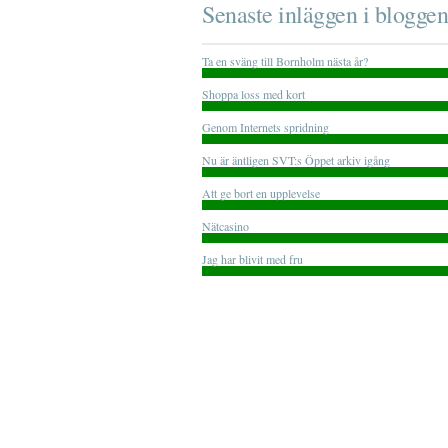
Senaste inläggen i bloggen
Ta en sväng till Bornholm nästa år?
Shoppa loss med kort
Genom Internets spridning
Nu är äntligen SVT:s Öppet arkiv igång
Att ge bort en upplevelse
Nätcasino
Jag har blivit med fru