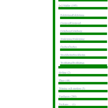
[+]
Städer (195)
EskilstunaEskilstuna
GislavedGislaved
GöteborgGöteborg
JönköpingJönköping
ÖrebroÖrebro
StockholmStockholm
TrollhättanTrollhättan
tävling (2)
Theo (48)
Träning och motion (5)
Vardagen (280)
Veckans… (1)