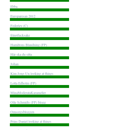
Ebba
Europaresan 2012
Federley (C)
film4fucksake
Hamiltons Blandning (FP)
Här ska du sitta
Johan
Kim Jong-Un looking at things
Lotta Edholm (FP)
MinaModerataKarameller
Olle Schmidts (FP) blogg
Omsorgsbloggen
Prins Daniel looking at things