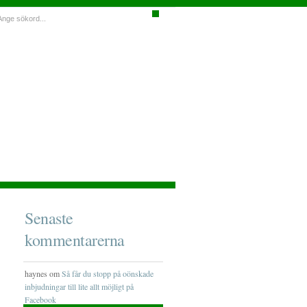
Senaste
kommentarerna
haynes om
Så får du stopp på oönskade
inbjudningar till lite allt möjligt på
Facebook