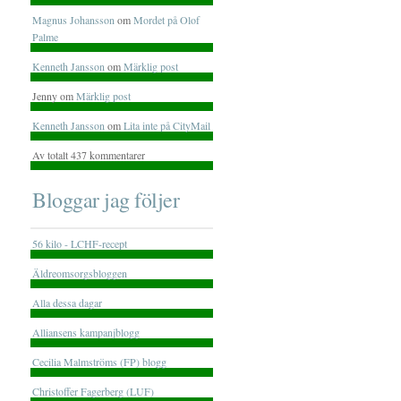
Magnus Johansson
om
Mordet på Olof
Palme
Kenneth Jansson
om
Märklig post
Jenny om
Märklig post
Kenneth Jansson
om
Lita inte på CityMail
Av totalt 437 kommentarer
Bloggar jag följer
56 kilo - LCHF-recept
Äldreomsorgsbloggen
Alla dessa dagar
Alliansens kampanjblogg
Cecilia Malmströms (FP) blogg
Christoffer Fagerberg (LUF)