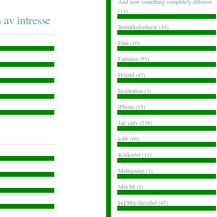
And now something completely different
(11)
 av intresse
Bemärkelsedagar (44)
Djur (10)
Familjen (95)
Högtid (47)
Inspiration (3)
iPhone (15)
Jag själv (238)
jobb (60)
Körkortet (11)
Matlagning (1)
Min bil (1)
[+]
Min lägenhet (47)