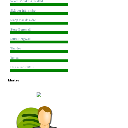
Seved Monke Ajneståhl
Skärvor från skäret
Släpp loss de äldre
Sture Bergwall
Sture Bergwall
Therése
Tobias
Ung allians 2010
klart.se