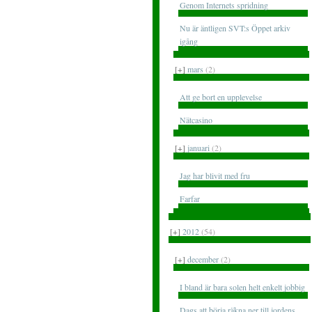
Genom Internets spridning
Nu är äntligen SVT:s Öppet arkiv
igång
[+]
mars
(2)
Att ge bort en upplevelse
Nätcasino
[+]
januari
(2)
Jag har blivit med fru
Farfar
[+]
2012
(54)
[+]
december
(2)
I bland är bara solen helt enkelt jobbig
Dags att börja räkna ner till jordens