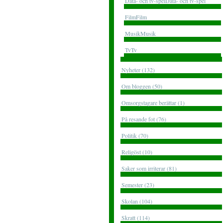
Data- och tv-spelData- och tv-spel
FilmFilm
MusikMusik
TvTv
Nyheter (132)
Om bloggen (50)
Omsorgstagare berättar (1)
På resande fot (76)
Politik (70)
Religöst (10)
Saker som irriterar (81)
Semester (23)
Skolan (104)
Skratt (114)