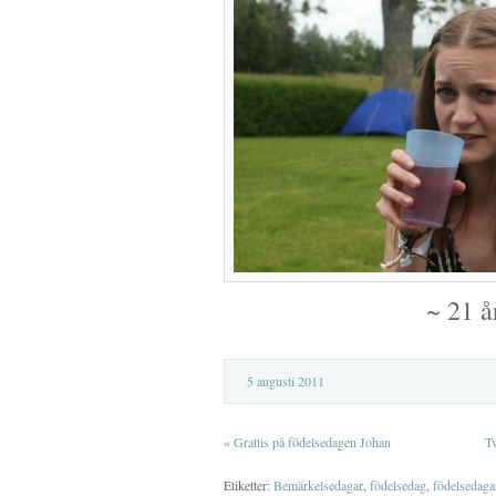
~ 21 å
5 augusti 2011
«
Grattis på födelsedagen Johan
Tv
Etiketter:
Bemärkelsedagar
,
födelsedag
,
födelsedaga