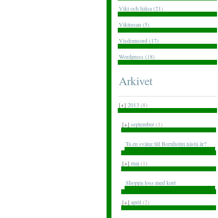
Vikt och hälsa (21)
Viktresan (5)
Visdomsord (17)
Wordpress (18)
Arkivet
[+]
2013
(8)
[+]
september
(1)
Ta en sväng till Bornholm nästa år?
[+]
maj
(1)
Shoppa loss med kort
[+]
april
(2)