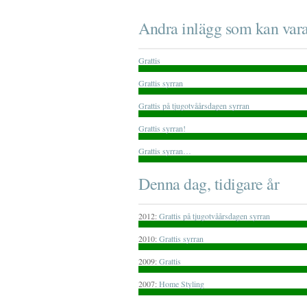
Andra inlägg som kan vara
Grattis
Grattis syrran
Grattis på tjugotvåårsdagen syrran
Grattis syrran!
Grattis syrran…
Denna dag, tidigare år
2012:
Grattis på tjugotvåårsdagen syrran
2010:
Grattis syrran
2009:
Grattis
2007:
Home Styling