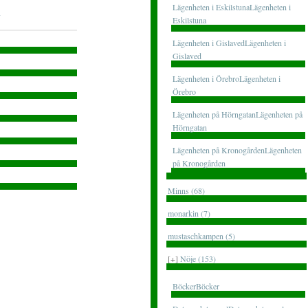
Lägenheten i EskilstunaLägenheten i
Eskilstuna
Lägenheten i GislavedLägenheten i
Gislaved
Lägenheten i ÖrebroLägenheten i
Örebro
Lägenheten på HörngatanLägenheten på
Hörngatan
Lägenheten på KronogårdenLägenheten
på Kronogården
Minns (68)
monarkin (7)
mustaschkampen (5)
[+]
Nöje (153)
BöckerBöcker