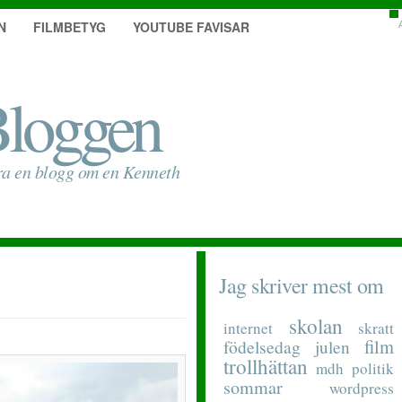
N
FILMBETYG
YOUTUBE FAVISAR
loggen
ra en blogg om en Kenneth
Jag skriver mest om
skolan
internet
skratt
film
födelsedag
julen
trollhättan
mdh
politik
sommar
wordpress