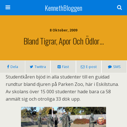
KennethBloggen
8 Oktober, 2009
Bland Tigrar, Apor Och Ödlor…
Dela
Twittra
Fäst
E-post
SMS
Studentkåren bjöd in alla studenter till en guidad
rundtur bland djuren på Parken Zoo, här i Eskilstuna.
Av skolans över 15 000 studenter hade bara ca 58
anmält sig och otroliga 33 dök upp.