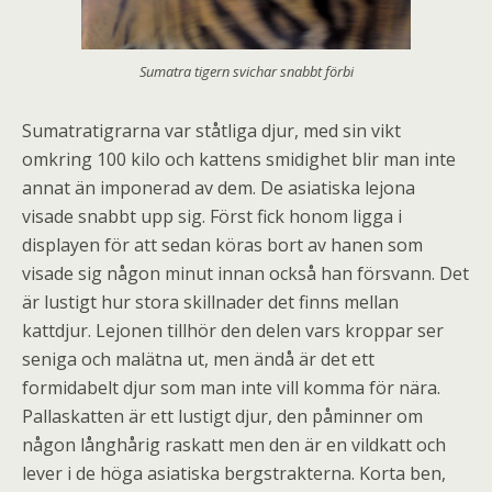
Sumatra tigern svichar snabbt förbi
Sumatratigrarna var ståtliga djur, med sin vikt
omkring 100 kilo och kattens smidighet blir man inte
annat än imponerad av dem. De asiatiska lejona
visade snabbt upp sig. Först fick honom ligga i
displayen för att sedan köras bort av hanen som
visade sig någon minut innan också han försvann. Det
är lustigt hur stora skillnader det finns mellan
kattdjur. Lejonen tillhör den delen vars kroppar ser
seniga och malätna ut, men ändå är det ett
formidabelt djur som man inte vill komma för nära.
Pallaskatten är ett lustigt djur, den påminner om
någon långhårig raskatt men den är en vildkatt och
lever i de höga asiatiska bergstrakterna. Korta ben,