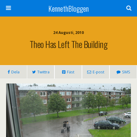
KennethBloggen
24 Augusti, 2010
Theo Has Left The Building
Dela
Twittra
Fäst
E-post
SMS