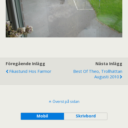
Föregående Inlägg
Nästa Inlägg
Fikastund Hos Farmor
Best Of Theo, Trollhättan
Augusti 2010
Överst på sidan
Mobil
Skrivbord