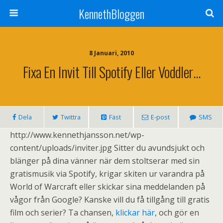
KennethBloggen
8 Januari, 2010
Fixa En Invit Till Spotify Eller Voddler…
Dela
Twittra
Fäst
E-post
SMS
http://www.kennethjansson.net/wp-
content/uploads/inviter.jpg Sitter du avundsjukt och
blänger på dina vänner när dem stoltserar med sin
gratismusik via Spotify, krigar skiten ur varandra på
World of Warcraft eller skickar sina meddelanden på
vågor från Google? Kanske vill du få tillgång till gratis
film och serier? Ta chansen,
klickar här
, och gör en