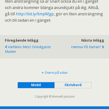
liten ansträngning så är snart också du en i gänget
och andra kommer blänga avundsjukt på dig. Alltså,
gå till
http://bit.ly/6mpMgp
, gör en liten ansträngning
och bli sedan en i gänget.
Föregående Inlägg
Nästa Inlägg
Världens Mest Onödigaste
Hamna På Kartan?
Maskin
Överst på sidan
Mobil
Skrivbord
Copyright © Kenneth Jansson