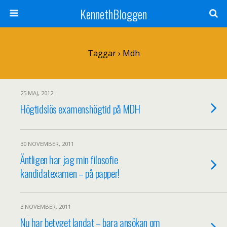
KennethBloggen
Taggar › Mdh
25 MAJ, 2012
Högtidslös examenshögtid på MDH
30 NOVEMBER, 2011
Äntligen har jag min filosofie
kandidatexamen – på papper!
3 NOVEMBER, 2011
Nu har betyget landat – bara ansökan om