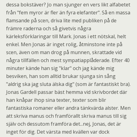
dessa bokstäver? Jo man sjunger en vers likt alfabetet
från "fem myror är fler än fyra elefanter". Så en massa
flamsande på scen, driva lite med publiken på de
främre raderna och så givetvis några
kärleksförklaringar till Mark. Jonas i ett nötskal, helt
enkel. Men Jonas är inget rolig, åtminstone inte på
scen, även om man drog på munnen, skrattade vid
några tillfällen och mest sympatiapplåderade. Efter 40
minuter kände han sig "klar" och jag kände mig
besviken, han som alltid brukar sjunga sin sång
"aldrig ska jag sluta älska dig" (som är fantastiskt bra).
Jonas Gardell passar bäst hemma vid skrivbordet där
han knåpar ihop sina texter, texter som blir
fantastiska romaner eller andra tänkvärda alster. Men
att skriva manus och framförallt skriva manus till sig
själv och dessutom framföra det...nej, Jonas, det är
inget för dig. Det värsta med kvällen var dock