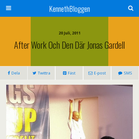
KennethBloggen
20 Juli, 2011
After Work Och Den Där Jonas Gardell
Dela
Twittra
Fäst
E-post
SMS