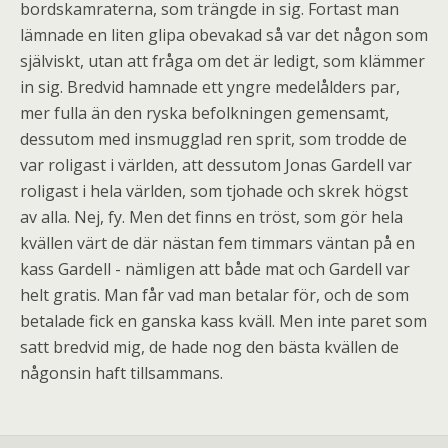
bordskamraterna, som trängde in sig. Fortast man
lämnade en liten glipa obevakad så var det någon som
själviskt, utan att fråga om det är ledigt, som klämmer
in sig. Bredvid hamnade ett yngre medelålders par,
mer fulla än den ryska befolkningen gemensamt,
dessutom med insmugglad ren sprit, som trodde de
var roligast i världen, att dessutom Jonas Gardell var
roligast i hela världen, som tjohade och skrek högst
av alla. Nej, fy. Men det finns en tröst, som gör hela
kvällen värt de där nästan fem timmars väntan på en
kass Gardell - nämligen att både mat och Gardell var
helt gratis. Man får vad man betalar för, och de som
betalade fick en ganska kass kväll. Men inte paret som
satt bredvid mig, de hade nog den bästa kvällen de
någonsin haft tillsammans.