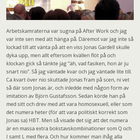
Arbetskamraterna var sugna på After Work och jag
var inte sen med att hänga på. Däremot var jag inte så
lockad till att vänta på att en viss Jonas Gardell skulle
dyka upp, men allt eftersom kvällen flöt på och
klockan gick så tänkte jag "äh, vad fasiken, hon är ju
snart nio". Så jag väntade kvar och jag väntade lite till.
Ca kvart över nio skuttade Jonas fram på scen, ni vet
så där som Jonas är, och inledde med någon form av
imitation av Björn Gustafsson. Sedan körde han på
med sitt och drev med att vara homosexuell, eller som
det numera heter (för att vara politiskt korrekt som
Jonas sa) HBT. Men så visade det sig att det numera
är en massa extra bokstavskombinationer som Q och
I samt L med flera. Och hur kommer man ihåg alla