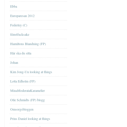
Ebba
Europaresan 2012
Federley (C)
film4fucksake
Hamiltons Blandning (FP)
Här ska du sitta
Johan
Kim Jong-Un looking at things
Lotta Edholm (FP)
MinaModerataKarameller
Olle Schmidts (FP) blogg
Omsorgsbloggen
Prins Daniel looking at things