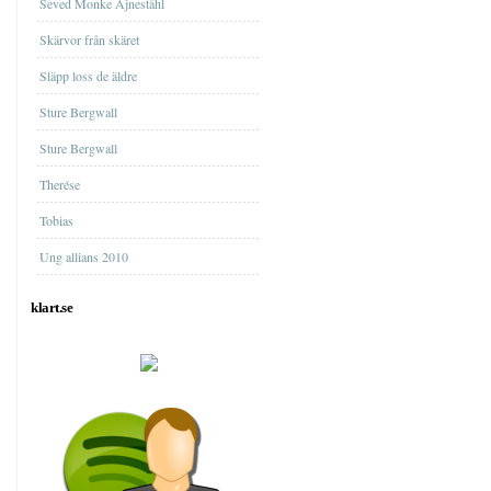
Seved Monke Ajneståhl
Skärvor från skäret
Släpp loss de äldre
Sture Bergwall
Sture Bergwall
Therése
Tobias
Ung allians 2010
klart.se