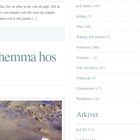
TrollhättanTrollhättan
Nätcasino
Jag har blivit med fru
[+]
Städer (195)
dies för en after work och ett adjö. Det är
[+]
mars
(2)
m det som händer och det som ska hända.
Farfar
tävling (2)
[+]
januari
(2)
t men också om gamla [...]
Theo (48)
Träning och motion (5)
Vardagen (280)
 hemma hos
Veckans… (1)
Vikt och hälsa (21)
Viktresan (5)
Visdomsord (17)
Wordpress (18)
Arkivet
[+]
2013
(8)
[+]
2012
(54)