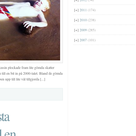
[+]
2011
(174)
[+]
2010
(238)
[+]
2009
(285)
[+]
2007
(101)
kusin plockade fram lite gömda skatter
m till en bit in på 2000-talet. Bland de gömda
 upp till lite väl tillgjorda [...]
sta
d en