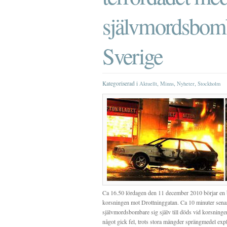
självmordsbomb
Sverige
Kategoriserad i
,
,
,
Aktuellt
Minns
Nyheter
Stockholm
Ca 16.50 lördagen den 11 december 2010 börjar en b
korsningen mot Drottninggatan. Ca 10 minuter senar
självmordsbombare sig själv till döds vid korsnin
något gick fel, trots stora mängder sprängmedel explo