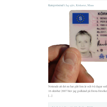
Kategoriserad i
,
,
Jag själv
Körkortet
Minns
Noterade att det nu har gått fem år och två dagar se
16 oktober 2007 blev jag godkänd på första försöket
[...]