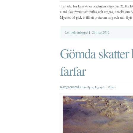
Träffade, för kanske sista gången någonsin(!), the la
alltid lika trevligt att träffas och umgås, snacka o
Mycket tid gick åt till att prata om mig och min flyt
Läs hela inlägget
|
28 maj 2012
Gömda skatter
farfar
Kategoriserad i
,
,
Familjen
Jag själv
Minns