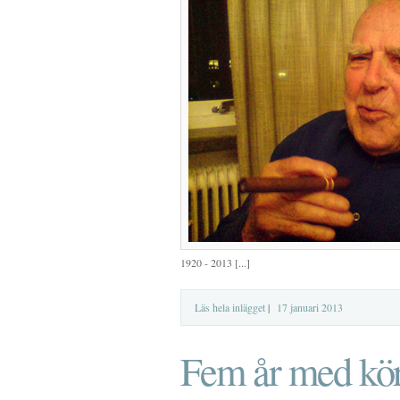
1920 - 2013 [...]
Läs hela inlägget
|
17 januari 2013
Fem år med kör