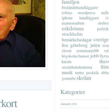
familjen
biståndshandläggare
tobias
wordpress
mdh
handläggare
tv
iphone
examensarbete
örebro
eskilstuna
politik
stockholm
sverige
bemärkelsedagar
fira
göteborg
julen
resa
sommarjobb
skratt
val
jobb
humor
flytta
högskolan
theo
kusin
film
socialdemokraterna
musik
tenta
praktik
ebba
skolan
youtube
Kategorier
kort
Aktuellt (239)