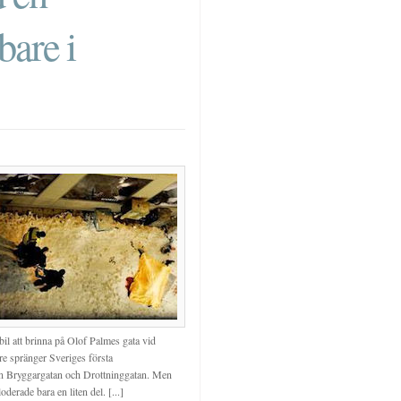
are i
il att brinna på Olof Palmes gata vid
e spränger Sveriges första
gen Bryggargatan och Drottninggatan. Men
derade bara en liten del. [...]