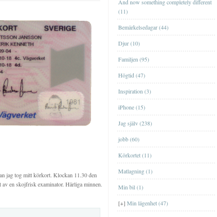
And now something completely different
(11)
Bemärkelsedagar (44)
Djur (10)
Familjen (95)
Högtid (47)
Lägenheten i EskilstunaLägenheten i
Inspiration (3)
Eskilstuna
iPhone (15)
Lägenheten i GislavedLägenheten i
Jag själv (238)
Gislaved
jobb (60)
Lägenheten i ÖrebroLägenheten i
Örebro
Körkortet (11)
Lägenheten på HörngatanLägenheten på
Matlagning (1)
Hörngatan
dan jag tog mitt körkort. Klockan 11.30 den
 av en skojfrisk examinator. Härliga minnen.
Min bil (1)
Lägenheten på KronogårdenLägenheten
på Kronogården
BöckerBöcker
[+]
Min lägenhet (47)
Data- och tv-spelData- och tv-spel