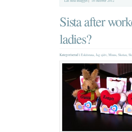
Läs hela inlägget
|
18 oktober 2012
Sista after wor
ladies?
Kategoriserad i
,
,
,
,
Eskilstuna
Jag själv
Minns
Skolan
Sk