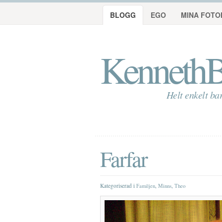
BLOGG
EGO
MINA FOTO
KennethB
Helt enkelt ba
Farfar
Kategoriserad i
,
,
Familjen
Minns
Theo