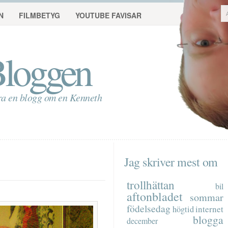
N
FILMBETYG
YOUTUBE FAVISAR
loggen
ra en blogg om en Kenneth
Jag skriver mest om
trollhättan
bil
aftonbladet
sommar
födelsedag
internet
högtid
blogga
december