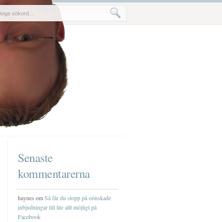
Senaste
kommentarerna
haynes om
Så får du stopp på oönskade
inbjudningar till lite allt möjligt på
Facebook