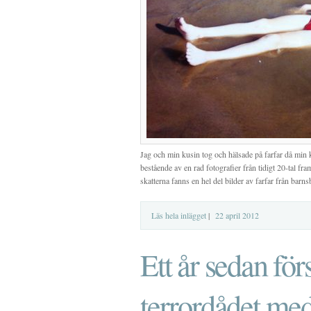
Jag och min kusin tog och hälsade på farfar då min 
bestående av en rad fotografier från tidigt 20-tal fra
skatterna fanns en hel del bilder av farfar från barnsben
Läs hela inlägget
|
22 april 2012
Ett år sedan för
terrordådet me