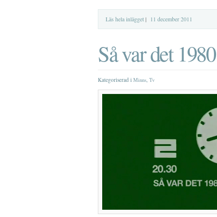
Läs hela inlägget
|
11 december 2011
Så var det 1980
Kategoriserad i
,
Minns
Tv