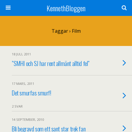
KennethBloggen
Taggar › Film
18 JULI, 2011
”SMHI och SJ har rent allmänt alltid fel”
17 MARS, 2011
Det smurfas smurf!
2 SVAR
14 SEPTEMBER, 2010
Bli begravd som ett sant star trek fan