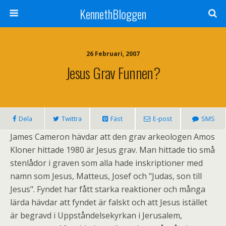
KennethBloggen
26 Februari, 2007
Jesus Grav Funnen?
Dela
Twittra
Fäst
E-post
SMS
James Cameron hävdar att den grav arkeologen Amos
Kloner hittade 1980 är Jesus grav. Man hittade tio små
stenlådor i graven som alla hade inskriptioner med
namn som Jesus, Matteus, Josef och "Judas, son till
Jesus". Fyndet har fått starka reaktioner och många
lärda hävdar att fyndet är falskt och att Jesus istället
är begravd i Uppståndelsekyrkan i Jerusalem,