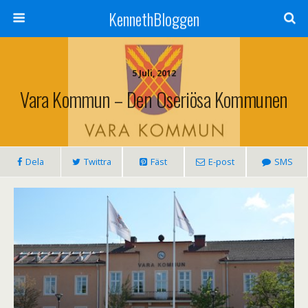
KennethBloggen
5 Juli, 2012
Vara Kommun – Den Oseriösa Kommunen
Dela
Twittra
Fäst
E-post
SMS