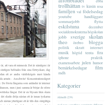
aftonbladet
ebba
trollhättan
kusin
tv
resa
familjen
födelsedag
val
youtube
handläggare
sommarjobb
flytta
eskilstuna
december
socialdemokraterna
högskolan
skolan
sverige
jobb
theo
blogga
örebro
politik
skratt
internet
musik
fira
tenta
högtid
praktik
iphone
julen
humor
examensarbete
r, att vara ett minnesår. Det är nämligen i år
film
bemärkelsedagar
slutligen befriades från sina förtryckare, dag
mdh
sedan ett av andra världskrigets mest kända
öda armén - Auschwitz! Koncentrationslägret
40. De första fångarna som anländer är interner
Kategorier
enhausen, men i juni samma år börjar de större
olitiska fångar. Det är en blysam liten skara
h det skulle dröja nästan ett år innan tyskarna
Aktuellt (239)
nästan ytterligare ett år tills den slutgiltiga
And now something completely different