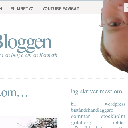
N
FILMBETYG
YOUTUBE FAVISAR
loggen
ra en blogg om en Kenneth
n kom…
Jag skriver mest om
wordpress
bil
biståndshandläggare
sommar
stockholm
göteborg
tobias