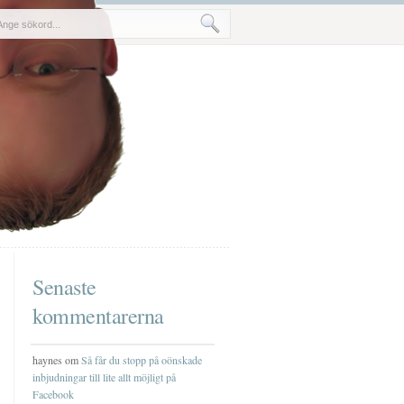
Senaste
kommentarerna
haynes om
Så får du stopp på oönskade
inbjudningar till lite allt möjligt på
Facebook