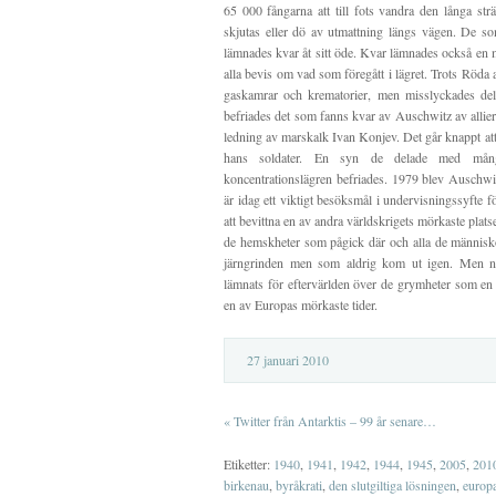
65 000 fångarna att till fots vandra den långa st
skjutas eller dö av utmattning längs vägen. De so
lämnades kvar åt sitt öde. Kvar lämnades också en 
alla bevis om vad som föregått i lägret. Trots Röd
gaskamrar och krematorier, men misslyckades del
befriades det som fanns kvar av Auschwitz av allie
ledning av marskalk Ivan Konjev. Det går knappt at
hans soldater. En syn de delade med många
koncentrationslägren befriades. 1979 blev Auschw
är idag ett viktigt besöksmål i undervisningssyfte 
att bevittna en av andra världskrigets mörkaste pla
de hemskheter som pågick där och alla de männis
järngrinden men som aldrig kom ut igen. Men n
lämnats för eftervärlden över de grymheter som en 
en av Europas mörkaste tider.
27 januari 2010
«
Twitter från Antarktis – 99 år senare…
Etiketter:
1940
,
1941
,
1942
,
1944
,
1945
,
2005
,
201
birkenau
,
byråkrati
,
den slutgiltiga lösningen
,
europ