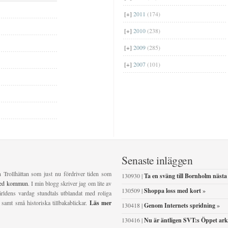
[+]
2011
(174)
[+]
2010
(238)
[+]
2009
(285)
[+]
2007
(101)
Senaste inläggen
n Trollhättan som just nu fördriver tiden som
130930 |
Ta en sväng till Bornholm nästa
ved kommun
. I min blogg skriver jag om lite av
130509 |
Shoppa loss med kort
»
ldens vardag stundtals utblandat med roliga
 samt små historiska tillbakablickar.
Läs mer
130418 |
Genom Internets spridning
»
130416 |
Nu är äntligen SVT:s Öppet ark