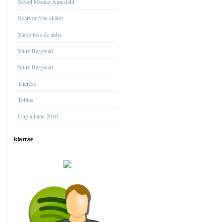
Seved Monke Ajneståhl
Skärvor från skäret
Släpp loss de äldre
Sture Bergwall
Sture Bergwall
Therése
Tobias
Ung allians 2010
klart.se