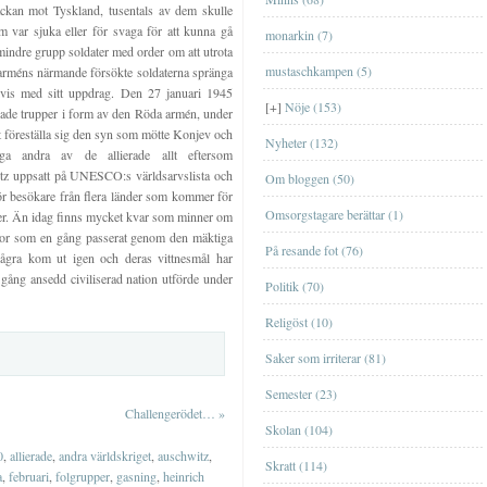
räckan mot Tyskland, tusentals av dem skulle
FilmFilm
m var sjuka eller för svaga för att kunna gå
monarkin (7)
mindre grupp soldater med order om att utrota
MusikMusik
mustaschkampen (5)
a arméns närmande försökte soldaterna spränga
vis med sitt uppdrag. Den 27 januari 1945
TvTv
[+]
Nöje (153)
rade trupper i form av den Röda armén, under
t föreställa sig den syn som mötte Konjev och
Nyheter (132)
 andra av de allierade allt eftersom
itz uppsatt på UNESCO:s världsarvslista och
Om bloggen (50)
för besökare från flera länder som kommer för
Omsorgstagare berättar (1)
tser. Än idag finns mycket kvar som minner om
kor som en gång passerat genom den mäktiga
På resande fot (76)
ågra kom ut igen och deras vittnesmål har
gång ansedd civiliserad nation utförde under
EskilstunaEskilstuna
Politik (70)
GislavedGislaved
Religöst (10)
GöteborgGöteborg
Saker som irriterar (81)
JönköpingJönköping
Ta en sväng till Bornholm nästa år?
Semester (23)
[+]
september
(1)
Genom Internets spridning
Challengerödet…
»
ÖrebroÖrebro
Shoppa loss med kort
Skolan (104)
[+]
maj
(1)
Nu är äntligen SVT:s Öppet arkiv
0
,
allierade
,
andra världskriget
,
auschwitz
,
StockholmStockholm
igång
Att ge bort en upplevelse
Skratt (114)
[+]
april
(2)
a
,
februari
,
folgrupper
,
gasning
,
heinrich