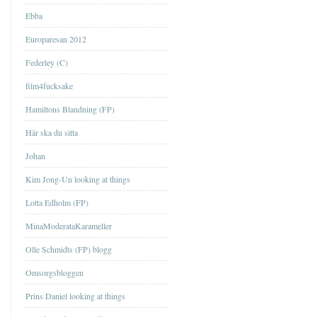
Ebba
Europaresan 2012
Federley (C)
film4fucksake
Hamiltons Blandning (FP)
Här ska du sitta
Johan
Kim Jong-Un looking at things
Lotta Edholm (FP)
MinaModerataKarameller
Olle Schmidts (FP) blogg
Omsorgsbloggen
Prins Daniel looking at things