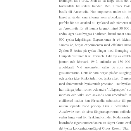
lösningen tas i bruk. Men än så länge finns det e
förvandlats till statens fienden. Den 1 mars 194
besök till Auschwitz. Han imponeras under sitt b
lägret använder sina interner som arbetskraft i de
perfekt för sitt avstånd till Tyskland och närheten
av Auschwitz för att kunna ta emot minst 30 000 i
andra läger skall byggas i närheten, bland annat när
000 ryska krigsfångar. Expansionen är ett faktu
samma år, börjar experimenten med effektiva meto
Zyklon B testas på ryska fångar med framgång a
Hauptsturmführer Karl Fritzsch. I det tyska effekti
januari och februari, 1942, anländer ca 150 000
arbetskraft. Vid ankomsten sållas de som anse
gaskammrarna. Detta är bara början på den slutgilt
och andra icke önskvärda i det tyska riket. Transpo
med skrämmande byråkratisk precision. Det byråkra
hur många judar, romer och andra "folkgrupper" som
mördats och vilka som används som arbetskraft. D
civiliserad nation kan förvandla människor till pr
nästan löpande band princip. Den 2 november 1
Auschwitz och de sista fångtransporterna anlände 
sedan länge vänt för Tyskland och den Röda armén n
beordrade lägerkommendanten att lägret skulle evakue
det tyska koncentrationslägret Gross-Rosen. Utan t