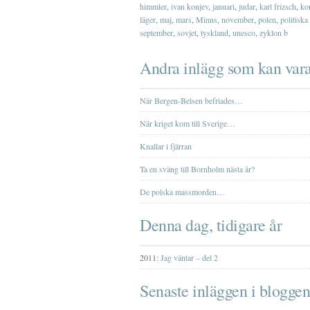
himmler
,
ivan konjev
,
januari
,
judar
,
karl frizsch
,
ko
läger
,
maj
,
mars
,
Minns
,
november
,
polen
,
politiska
september
,
sovjet
,
tyskland
,
unesco
,
zyklon b
Andra inlägg som kan vara
När Bergen-Belsen befriades…
När kriget kom till Sverige…
Knallar i fjärran
Ta en sväng till Bornholm nästa år?
De polska massmorden…
Denna dag, tidigare år
2011:
Jag väntar – del 2
Senaste inläggen i bloggen