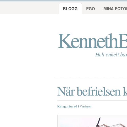
BLOGG
EGO
MINA FOTO
KennethB
Helt enkelt ba
När befrielse
Kategoriserad i
Vardagen