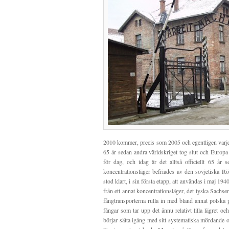
2010 kommer, precis som 2005 och egentligen varje å
65 år sedan andra världskriget tog slut och Europa 
för dag, och idag är det alltså officiellt 65 år 
koncentrationsläger befriades av den sovjetiska R
stod klart, i sin första etapp, att användas i maj 19
från ett annat koncentrationsläger, det tyska Sachs
fångtransporterna rulla in med bland annat polska p
fångar som tar upp det ännu relativt lilla lägret oc
börjar sätta igång med sitt systematiska mördande och 