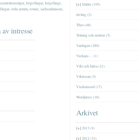
TrollhättanTrollhättan
ncentrationsläger
,
krigsfångar
,
krigsfånge
,
Nätcasino
Jag har blivit med fru
[+]
Städer (195)
[+]
mars
(2)
 fångar
,
röda armén
,
romer
,
sachsenhausen
,
Farfar
tävling (2)
[+]
januari
(2)
Theo (48)
 av intresse
Träning och motion (5)
Vardagen (280)
Veckans… (1)
Vikt och hälsa (21)
Viktresan (5)
Visdomsord (17)
Wordpress (18)
Arkivet
[+]
2013
(8)
[+]
2012
(54)