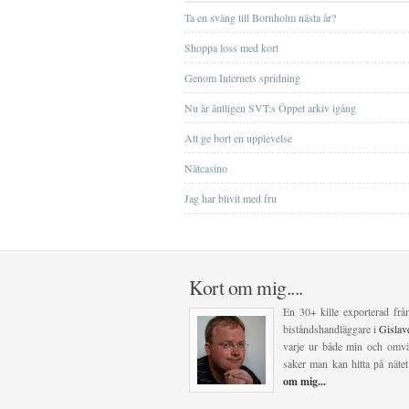
Ta en sväng till Bornholm nästa år?
Shoppa loss med kort
Genom Internets spridning
Nu är äntligen SVT:s Öppet arkiv igång
Att ge bort en upplevelse
Nätcasino
Jag har blivit med fru
Kort om mig....
En 30+ kille exporterad frå
biståndshandläggare i
Gisla
varje ur både min och omvär
saker man kan hitta på nätet
om mig...