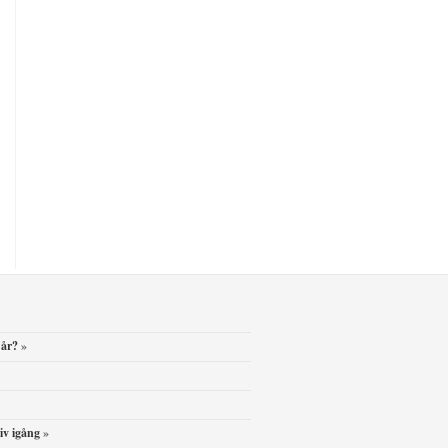
 år?
»
iv igång
»