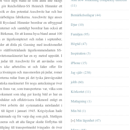
tt visst lugn bland de som ännu inte riktigt
(11)
1 gör Reichsführer-SS Heinrich Himmler ett
esök av den potential Auschwitz har och hur
Bemärkelsedagar (44)
 närbelägna fabrikerna. Auschwitz läge anses
 till Ryssland. Himmler beordrar en utbyggnad
Djur (10)
nterner och samtidigt beordrar han också att
a Birkenau, för att kunna hysa bland annat 100
Familjen (95)
m av lägerkomplexet och redan i september,
Högtid (47)
der att döda på. Gasning med insektsmedlet
v ställföreträdande lägerkommendanten SS-
Lägenheten i EskilstunaLägenheten i
Inspiration (3)
vitetsmaskineriet har en ny metod uppstått. I
Eskilstuna
 judar till Auschwitz för att användas som
iPhone (15)
s icke arbetsföra ut och faller offer för
Lägenheten i GislavedLägenheten i
iga lösningen och massmorden på judar, romer
Jag själv (238)
Gislaved
rterna rullar fram på det tyska järnvägsnätet
jobb (60)
Lägenheten i ÖrebroLägenheten i
tiska maskineriet för noga anteckningar över
Örebro
 finns var, som transporteras var, vilka som
Körkortet (11)
okument som idag ger kuslig bild av hur en
Lägenheten på HörngatanLägenheten på
odukter och effektivisera folkmord enligt en
Matlagning (1)
Hörngatan
944 avbröts det systematiska mördandet i
till lägret i januari 1945. Krigslyckan hade
Min bil (1)
Lägenheten på KronogårdenLägenheten
ärmade sig för varje dag som gick. Slutligen
på Kronogården
BöckerBöcker
[+]
Min lägenhet (47)
ras och att alla fångar skulle förflyttas till
illgång till transportmedel tvingades de över
Data- och tv-spelData- och tv-spel
Minns (68)